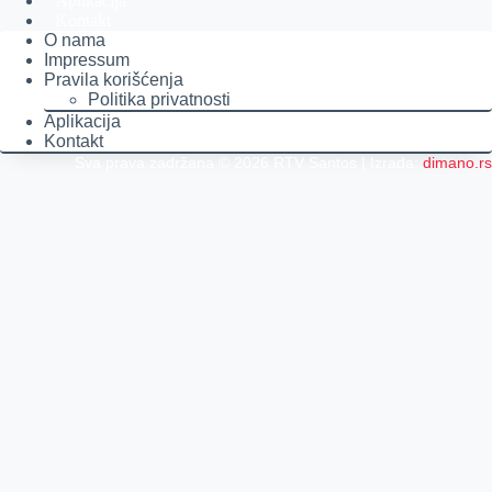
Aplikacija
Kontakt
O nama
Impressum
Pravila korišćenja
Politika privatnosti
Aplikacija
Kontakt
Sva prava zadržana © 2026 RTV Santos | Izrada:
dimano.rs
Pretraga
Pretraga
Kategorije
Naslovna
Izdvajamo
Vesti
Emisije
Agročas
Vikendica
Sport
Poljoprivreda
Još