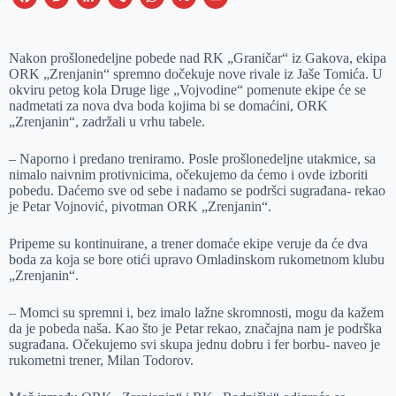
a
e
i
i
h
m
c
s
n
b
a
a
Nakon prošlonedeljne pobede nad RK „Graničar“ iz Gakova, ekipa
e
s
k
e
t
i
ORK „Zrenjanin“ spremno dočekuje nove rivale iz Jaše Tomića. U
okviru petog kola Druge lige „Vojvodine“ pomenute ekipe će se
b
e
e
r
s
l
nadmetati za nova dva boda kojima bi se domaćini, ORK
o
n
d
A
„Zrenjanin“, zadržali u vrhu tabele.
o
g
I
p
– Naporno i predano treniramo. Posle prošlonedeljne utakmice, sa
k
e
n
p
nimalo naivnim protivnicima, očekujemo da ćemo i ovde izboriti
pobedu. Daćemo sve od sebe i nadamo se podršci sugrađana- rekao
r
je Petar Vojnović, pivotman ORK „Zrenjanin“.
Pripeme su kontinuirane, a trener domaće ekipe veruje da će dva
boda za koja se bore otići upravo Omladinskom rukometnom klubu
„Zrenjanin“.
– Momci su spremni i, bez imalo lažne skromnosti, mogu da kažem
da je pobeda naša. Kao što je Petar rekao, značajna nam je podrška
sugrađana. Očekujemo svi skupa jednu dobru i fer borbu- naveo je
rukometni trener, Milan Todorov.