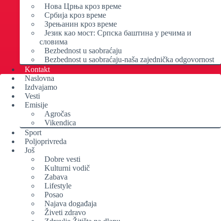
Нова Црња кроз време
Србија кроз време
Зрењанин кроз време
Језик као мост: Српска баштина у речима и
словима
Bezbednost u saobraćaju
Bezbednost u saobraćaju-naša zajednička odgovornost
Kontakt
Naslovna
Izdvajamo
Vesti
Emisije
Agročas
Vikendica
Sport
Poljoprivreda
Još
Dobre vesti
Kulturni vodič
Zabava
Lifestyle
Posao
Najava događaja
Živeti zdravo