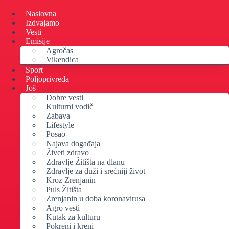
Skip
to
Naslovna
content
Izdvajamo
Vesti
Emisije
Agročas
Vikendica
Sport
Poljoprivreda
Još
Dobre vesti
Kulturni vodič
Zabava
Lifestyle
Posao
Najava događaja
Živeti zdravo
Zdravlje Žitišta na dlanu
Zdravlje za duži i srećniji život
Kroz Zrenjanin
Puls Žitišta
Zrenjanin u doba koronavirusa
Agro vesti
Kutak za kulturu
Pokreni i kreni