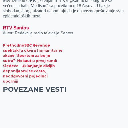
Meč između ORK „Zrenjanin“ i RK „Radnički“ odigraće se
večeras u hali „Medison“ sa početkom u 18 časova. Ulaz je
slobodan, a organizatori napominju da je obavezno poštovanje svih
epidemioloških mera.
RTV Santos
Autor: Redakcija radio televizije Santos
Prethodno
SBC Revenge
spektakl u okviru humanitarne
akcije “Sportom za bolje
sutra”- Nokaut u prvoj rundi
Sledeće
Uklanjanje divljih
deponija vrši se često,
neodgovorni pojedinci
uporniji
POVEZANE VESTI