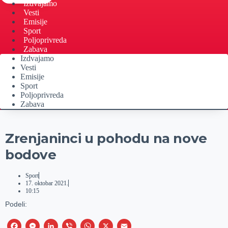
Izdvajamo
Vesti
Emisije
Sport
Poljoprivreda
Zabava
Izdvajamo
Vesti
Emisije
Sport
Poljoprivreda
Zabava
Zrenjaninci u pohodu na nove
bodove
Sport
17. oktobar 2021.
10:15
Podeli:
F
M
L
V
W
X
E