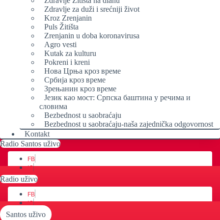
Zdravlje Žitišta na dlanu
Zdravlje za duži i srećniji život
Kroz Zrenjanin
Puls Žitišta
Zrenjanin u doba koronavirusa
Agro vesti
Kutak za kulturu
Pokreni i kreni
Нова Црња кроз време
Србија кроз време
Зрењанин кроз време
Језик као мост: Српска баштина у речима и
словима
Bezbednost u saobraćaju
Bezbednost u saobraćaju-naša zajednička odgovornost
Kontakt
Radio Santos uživo
FB
IG
YT
Radio uživo
FB
IG
YT
Santos uživo