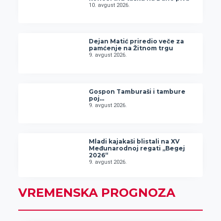
10. avgust 2026.
Dejan Matić priredio veče za
pamćenje na Žitnom trgu
9. avgust 2026.
Gospon Tamburaši i tambure
poj…
9. avgust 2026.
Mladi kajakaši blistali na XV
Međunarodnoj regati „Begej
2026“
9. avgust 2026.
VREMENSKA PROGNOZA