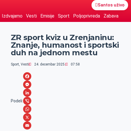
Santos uživo
Izdvajamo
Vesti
Emisije
Sport
Poljoprivreda
Zabava
ZR sport kviz u Zrenjaninu:
Znanje, humanost i sportski
duh na jednom mestu
Sport
,
Vesti
24. decembar 2025.
07:58
F
a
M
c
e
L
Podeli:
e
s
i
V
b
s
n
i
W
o
e
k
b
h
X