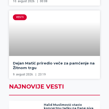
10. avgust 2026.
00:08
VESTI
Dejan Matić priredio veče za pamćenje na
Žitnom trgu
9. avgust 2026.
23:19
NAJNOVIJE VESTI
Halid Muslimović stavio
koncertnu tačku na Dane piva