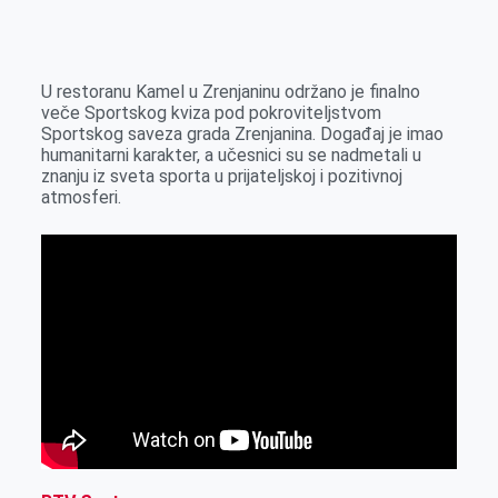
o
n
e
e
a
E
k
g
d
r
t
m
e
I
s
a
U restoranu Kamel u Zrenjaninu održano je finalno
r
n
A
i
veče Sportskog kviza pod pokroviteljstvom
Sportskog saveza grada Zrenjanina. Događaj je imao
p
l
humanitarni karakter, a učesnici su se nadmetali u
p
znanju iz sveta sporta u prijateljskoj i pozitivnoj
atmosferi.