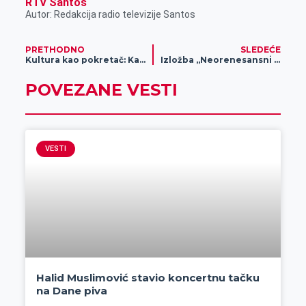
RTV Santos
Autor: Redakcija radio televizije Santos
PRETHODNO
SLEDEĆE
Kultura kao pokretač: Kako je Zrenjanin 2025. promenio ritam grada
Izložba „Neorenesansni duh Mediterana u Banatu“ trajaće do kraja januara
POVEZANE VESTI
VESTI
Halid Muslimović stavio koncertnu tačku
na Dane piva