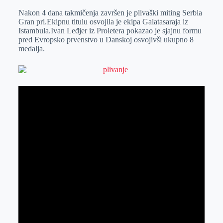
o
n
e
e
a
E
Nakon 4 dana takmičenja završen je plivaški miting Serbia
k
g
d
r
t
m
Gran pri.Ekipnu titulu osvojila je ekipa Galatasaraja iz
Istambula.Ivan Leđjer iz Proletera pokazao je sjajnu formu
e
I
s
a
pred Evropsko prvenstvo u Danskoj osvojivši ukupno 8
r
n
A
i
medalja.
p
l
p