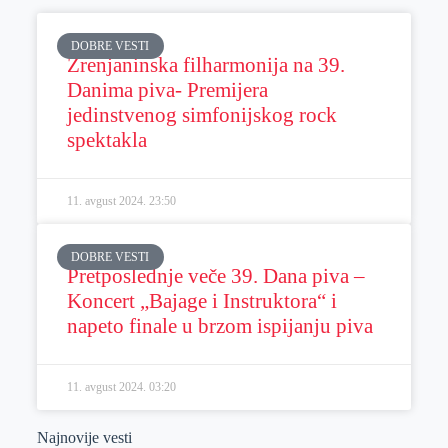
DOBRE VESTI
Zrenjaninska filharmonija na 39.
Danima piva- Premijera
jedinstvenog simfonijskog rock
spektakla
11. avgust 2024.
23:50
DOBRE VESTI
Pretposlednje veče 39. Dana piva –
Koncert „Bajage i Instruktora“ i
napeto finale u brzom ispijanju piva
11. avgust 2024.
03:20
Najnovije vesti