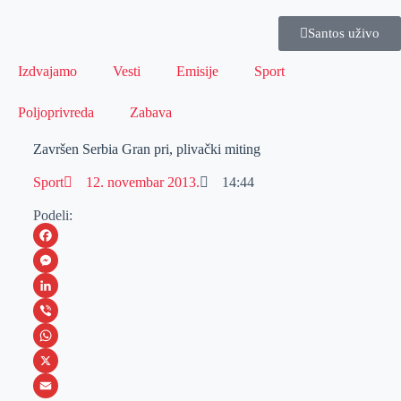
Santos uživo
Izdvajamo
Vesti
Emisije
Sport
Poljoprivreda
Zabava
Završen Serbia Gran pri, plivački miting
Sport
12. novembar 2013.
14:44
Podeli:
F
a
M
c
e
L
e
s
i
V
b
s
n
i
W
o
e
k
b
h
X