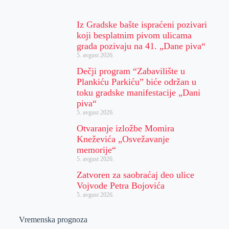
Iz Gradske bašte ispraćeni pozivari
koji besplatnim pivom ulicama
grada pozivaju na 41. „Dane piva“
5. avgust 2026.
Dečji program “Zabavilište u
Plankiću Parkiću” biće održan u
toku gradske manifestacije „Dani
piva“
5. avgust 2026.
Otvaranje izložbe Momira
Kneževića „Osvežavanje
memorije“
5. avgust 2026.
Zatvoren za saobraćaj deo ulice
Vojvode Petra Bojovića
5. avgust 2026.
Vremenska prognoza