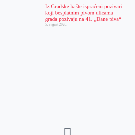
Iz Gradske bašte ispraćeni pozivari
koji besplatnim pivom ulicama
grada pozivaju na 41. „Dane piva“
5. avgust 2026.