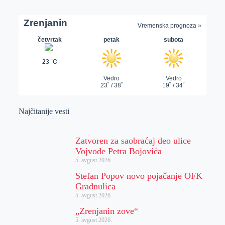
Najčitanije vesti
Zatvoren za saobraćaj deo ulice
Vojvode Petra Bojovića
5. avgust 2026.
Stefan Popov novo pojačanje OFK
Gradnulica
5. avgust 2026.
„Zrenjanin zove“
5. avgust 2026.