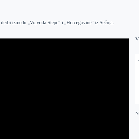
 derbi između „Vojvoda Stepe“ i „Hercegovine“ iz Sečnja.
V
Na