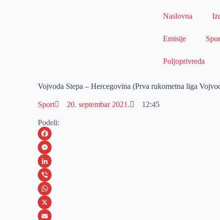
Naslovna
Iz
Emisije
Spor
Poljoprivreda
Vojvoda Stepa – Hercegovina (Prva rukometna liga Vojvo
Sport
20. septembar 2021.
12:45
Podeli:
F
a
M
c
e
L
e
s
i
V
b
s
n
i
W
o
e
k
b
h
X