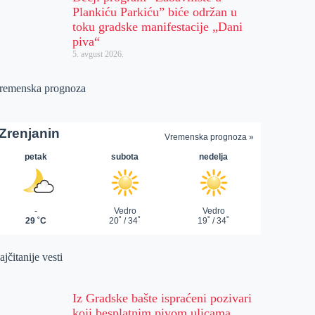
Plankiću Parkiću” biće održan u
toku gradske manifestacije „Dani
piva“
5. avgust 2026.
remenska prognoza
jčitanije vesti
Iz Gradske bašte ispraćeni pozivari
koji besplatnim pivom ulicama