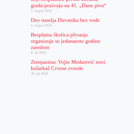
grada pozivaju na 41. „Dane piva“
5. avgust 2026.
Deo naselja Duvanika bez vode
4. avgust 2026.
Besplatna školica plivanja
organizuje se jedanaestu godinu
zaredom
8. jul 2026.
Zrenjaninac Vojin Medarević novi
košarkaš Crvene zvezde
30. jul 2026.