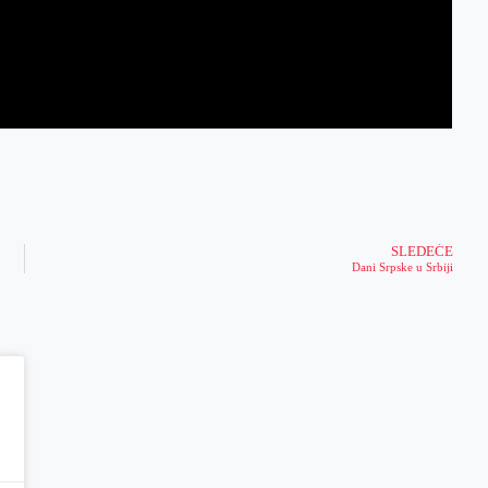
SLEDEĆE
Dani Srpske u Srbiji