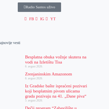
Radio Santos uživo
FB
IG
YT
ajnovije vesti
Besplatna obuka vožnje skutera na
vodi na Izletištu Tisa
6. avgust 2026.
Zrenjaninskim Amazonom
6. avgust 2026.
Iz Gradske bašte ispraćeni pozivari
koji besplatnim pivom ulicama
grada pozivaju na 41. „Dane piva“
5. avgust 2026.
Dečji program “Zabavilište u