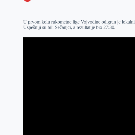
o
n
e
e
a
E
k
g
d
r
t
m
U prvom kolu rukometne lige Vojvodine odigran je lokalni
e
I
s
a
Uspešniji su bili Sečanjci, a rezultat je bio 27:30.
r
n
A
i
p
l
p