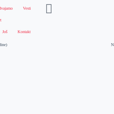
dvajamo
Vesti
t
Još
Kontakt
dine)
N