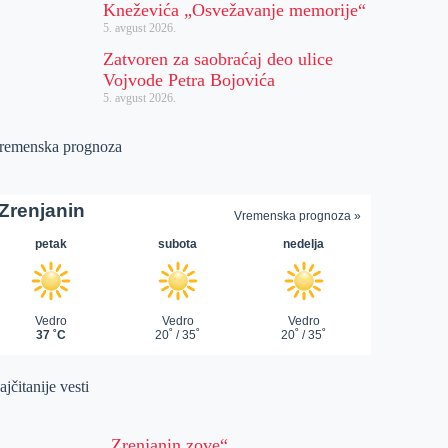
Kneževića „Osvežavanje memorije“
5. avgust 2026.
Zatvoren za saobraćaj deo ulice
Vojvode Petra Bojovića
5. avgust 2026.
remenska prognoza
jčitanije vesti
„Zrenjanin zove“