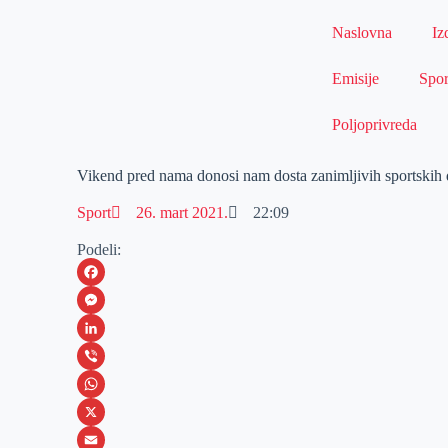
Naslovna
Iz
Emisije
Spor
Poljoprivreda
Vikend pred nama donosi nam dosta zanimljivih sportskih
Sport
26. mart 2021.
22:09
Podeli:
F
a
M
c
e
L
e
s
i
V
b
s
n
i
W
o
e
k
b
h
X