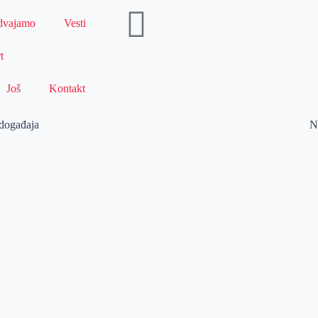
dvajamo
Vesti
t
Još
Kontakt
 događaja
N