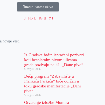
Radio Santos uživo
FB
IG
YT
ajnovije vesti
Iz Gradske bašte ispraćeni pozivari
koji besplatnim pivom ulicama
grada pozivaju na 41. „Dane piva“
5. avgust 2026.
Dečji program “Zabavilište u
Plankiću Parkiću” biće održan u
toku gradske manifestacije „Dani
piva“
5. avgust 2026.
Otvaranje izložbe Momira