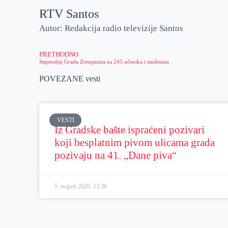
RTV Santos
Autor: Redakcija radio televizije Santos
PRETHODNO
Stipendije Grada Zrenjanina za 245 učenika i studenata
POVEZANE vesti
VESTI
Iz Gradske bašte ispraćeni pozivari
koji besplatnim pivom ulicama grada
pozivaju na 41. „Dane piva“
5. avgust 2026.
13:36