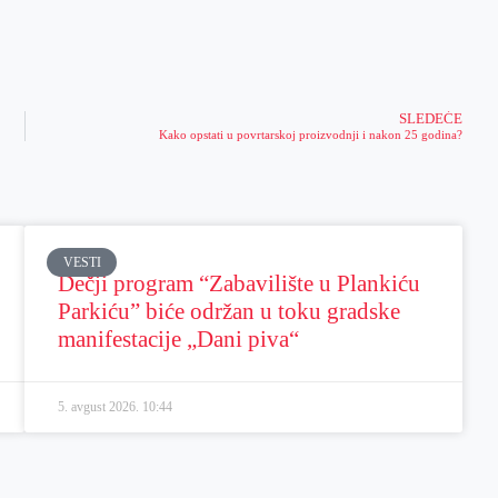
SLEDEĆE
Kako opstati u povrtarskoj proizvodnji i nakon 25 godina?
VESTI
Dečji program “Zabavilište u Plankiću
Parkiću” biće održan u toku gradske
manifestacije „Dani piva“
5. avgust 2026.
10:44