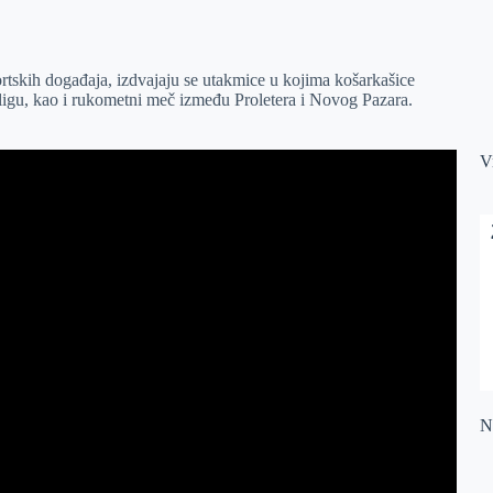
rtskih događaja, izdvajaju se utakmice u kojima košarkašice
ligu, kao i rukometni meč između Proletera i Novog Pazara.
V
Na