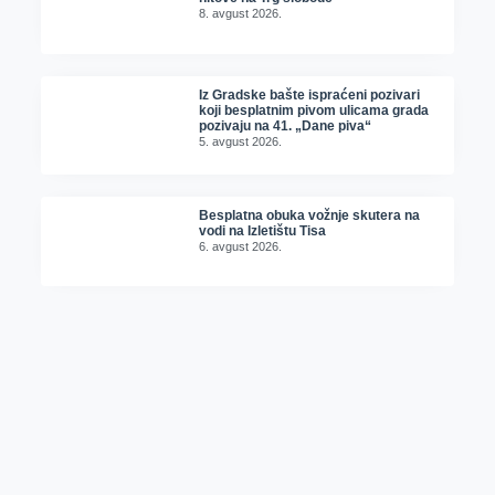
8. avgust 2026.
Iz Gradske bašte ispraćeni pozivari
koji besplatnim pivom ulicama grada
pozivaju na 41. „Dane piva“
5. avgust 2026.
Besplatna obuka vožnje skutera na
vodi na Izletištu Tisa
6. avgust 2026.