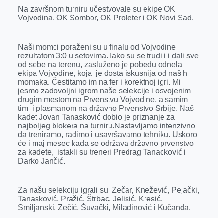
k
e
n
p
Na završnom turniru učestvovale su ekipe OK
Vojvodina, OK Sombor, OK Proleter i OK Novi Sad.
r
Naši momci poraženi su u finalu od Vojvodine
rezultatom 3:0 u setovima. Iako su se trudili i dali sve
od sebe na terenu, zasluženo je pobedu odnela
ekipa Vojvodine, koja je dosta iskusnija od naših
momaka. Čestitamo im na fer i korektnoj igri. Mi
jesmo zadovoljni igrom naše selekcije i osvojenim
drugim mestom na Prvenstvu Vojvodine, a samim
tim i plasmanom na državno Prvenstvo Srbije. Naš
kadet Jovan Tanasković dobio je priznanje za
najboljeg blokera na turniru.Nastavljamo intenzivno
da treniramo, radimo i usavršavamo tehniku. Uskoro
će i maj mesec kada se održava državno prvenstvo
za kadete, istakli su treneri Predrag Tanacković i
Darko Jančić.
Za našu selekciju igrali su: Zečar, Knežević, Pejački,
Tanasković, Pražić, Štrbac, Jelisić, Kresić,
Smiljanski, Zečić, Šuvački, Miladinović i Kučanda.