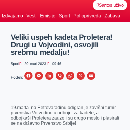
Santos uživo
Izdvajamo
Vesti
Emisije
Sport
Poljoprivreda
Zabava
Veliki uspeh kadeta Proletera!
Drugi u Vojvodini, osvojili
srebrnu medalju!
Sport
20. mart 2023.
09:46
F
M
L
V
W
X
E
Podeli:
a
e
i
i
h
m
c
s
n
b
a
a
e
s
k
e
t
i
19.marta na Petrovaradinu odigran je završni turnir
b
e
e
r
s
l
prvenstva Vojvodine u odbojci za kadete, a
o
n
d
A
odbojkaši Proletera zauzeli su drugo mesto i plasirali
se na državno Prvenstvo Srbije!
o
g
I
p