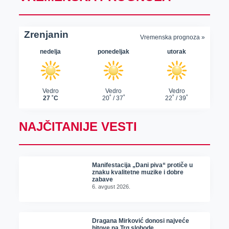
NAJČITANIJE VESTI
Manifestacija „Dani piva“ protiče u
znaku kvalitetne muzike i dobre
zabave
6. avgust 2026.
Dragana Mirković donosi najveće
hitove na Trg slobode