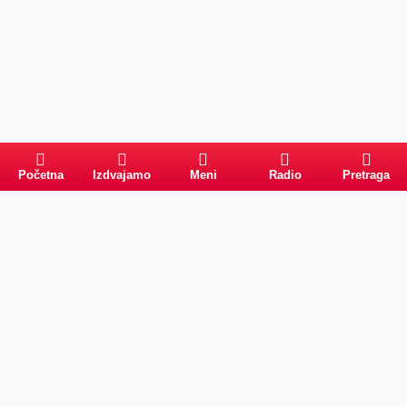
Početna
Izdvajamo
Meni
Radio
Pretraga
Pretraga
Kategorije
Ostalo
Naslovna