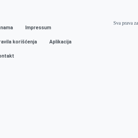
Sva prava z
 nama
Impressum
ravila korišćenja
Aplikacija
ontakt
Naslovna