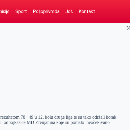
isije
Sport
Poljoprivreda
Još
Kontakt
N
rezultatom 78 : 49 u 12. kolu druge lige te su tako održali korak
e i odbojkašice MD Zrenjanina koje su pomalo neočekivano