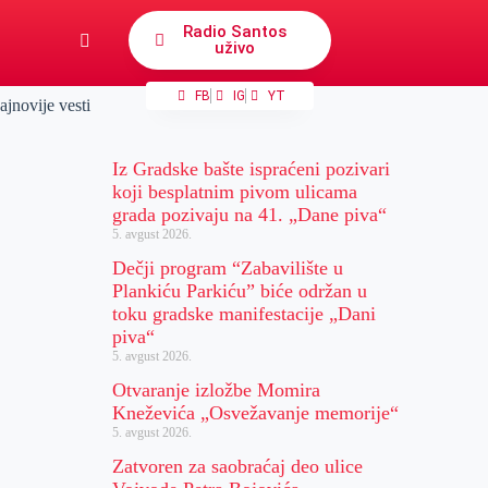
Radio Santos
uživo
FB
IG
YT
ajnovije vesti
Iz Gradske bašte ispraćeni pozivari
koji besplatnim pivom ulicama
grada pozivaju na 41. „Dane piva“
5. avgust 2026.
Dečji program “Zabavilište u
Plankiću Parkiću” biće održan u
toku gradske manifestacije „Dani
piva“
5. avgust 2026.
Otvaranje izložbe Momira
Kneževića „Osvežavanje memorije“
5. avgust 2026.
Zatvoren za saobraćaj deo ulice