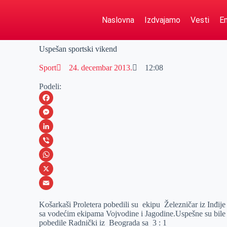
Naslovna
Izdvajamo
Vesti
Em
Uspešan sportski vikend
Sport
24. decembar 2013.
12:08
Podeli:
F
a
M
c
e
L
e
s
i
V
b
s
n
i
W
o
e
k
b
h
X
o
n
e
e
a
E
Košarkaši Proletera pobedili su ekipu Železničar iz Inđije 
k
g
d
r
t
m
sa vodećim ekipama Vojvodine i Jagodine.Uspešne su bil
pobedile Radnički iz Beograda sa 3 : 1
e
I
s
a