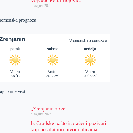
Vojvode Petra Bojovića
5. avgust 2026.
remenska prognoza
jčitanije vesti
„Zrenjanin zove“
5. avgust 2026.
Iz Gradske bašte ispraćeni pozivari
koji besplatnim pivom ulicama