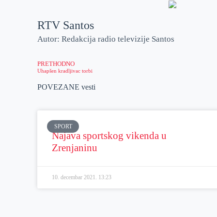
r
n
A
i
RTV Santos
p
l
Autor: Redakcija radio televizije Santos
p
PRETHODNO
Uhapšen kradljivac torbi
POVEZANE vesti
SPORT
Najava sportskog vikenda u
Zrenjaninu
10. decembar 2021.
13:23