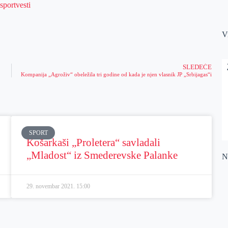
V
SLEDEĆE
Kompanija „Agroživ“ obeležila tri godine od kada je njen vlasnik JP „Srbijagas“i
SPORT
Košarkaši „Proletera“ savladali
„Mladost“ iz Smederevske Palanke
Na
29. novembar 2021.
15:00