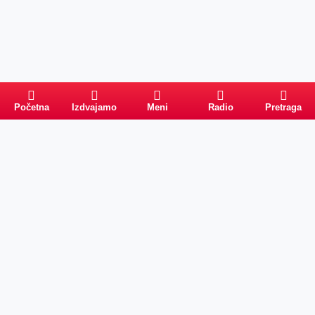
Početna
Izdvajamo
Meni
Radio
Pretraga
Pretraga
Kategorije
Ostalo
Naslovna
Izdvajamo