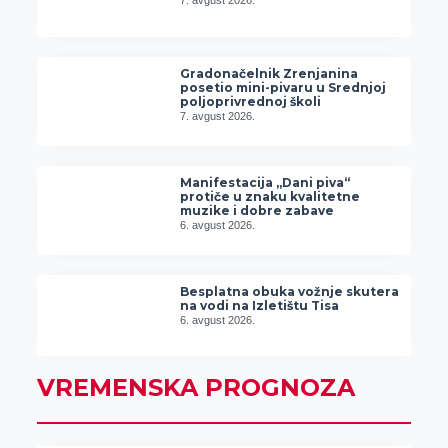
7. avgust 2026.
Gradonačelnik Zrenjanina
posetio mini-pivaru u Srednjoj
poljoprivrednoj školi
7. avgust 2026.
Manifestacija „Dani piva“
protiče u znaku kvalitetne
muzike i dobre zabave
6. avgust 2026.
Besplatna obuka vožnje skutera
na vodi na Izletištu Tisa
6. avgust 2026.
VREMENSKA PROGNOZA