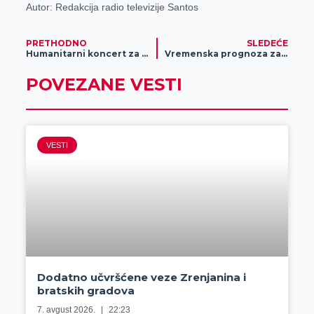
Autor: Redakcija radio televizije Santos
PRETHODNO
SLEDEĆE
Humanitarni koncert za Lenku Lazarević u Kulturnom centru
Vremenska prognoza za 19. jun
POVEZANE VESTI
VESTI
Dodatno učvršćene veze Zrenjanina i
bratskih gradova
7. avgust 2026.
22:23