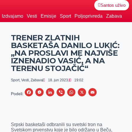
Santos uživo
Izdvajamo
Vesti
Emisije
Sport
Poljoprivreda
Zabava
TRENER ZLATNIH
BASKETAŠA DANILO LUKIĆ:
„NA PROSLAVI ME NAJVIŠE
IZNENADIO VASIĆ, A NA
TERENU STOJAČIĆ“
Sport
,
Vesti
,
Zabava
18. jun 2023.
19:02
F
M
L
V
W
X
E
Podeli:
a
e
i
i
h
m
c
s
n
b
a
a
e
s
k
e
t
i
Srpski basketaši odbranili su svetski tron na
b
e
e
r
s
l
Svetskom prvenstvu koje je bilo održano u Beču,