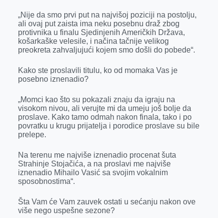
„Nije da smo prvi put na najvišoj poziciji na postolju,
ali ovaj put zaista ima neku posebnu draž zbog
protivnika u finalu Sjedinjenih Američkih Država,
košarkaške velesile, i načina tačnije velikog
preokreta zahvaljujući kojem smo došli do pobede“.
Kako ste proslavili titulu, ko od momaka Vas je
posebno iznenadio?
„Momci kao što su pokazali znaju da igraju na
visokom nivou, ali verujte mi da umeju još bolje da
proslave. Kako tamo odmah nakon finala, tako i po
povratku u krugu prijatelja i porodice proslave su bile
prelepe.
Na terenu me najviše iznenadio procenat šuta
Strahinje Stojačića, a na proslavi me najviše
iznenadio Mihailo Vasić sa svojim vokalnim
sposobnostima“.
Šta Vam će Vam zauvek ostati u sećanju nakon ove
više nego uspešne sezone?