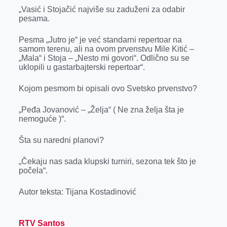
„Vasić i Stojačić najviše su zaduženi za odabir
pesama.
Pesma „Jutro je“ je već standarni repertoar na
samom terenu, ali na ovom prvenstvu Mile Kitić –
„Mala“ i Stoja – „Nesto mi govori“. Odlično su se
uklopili u gastarbajterski repertoar“.
Kojom pesmom bi opisali ovo Svetsko prvenstvo?
„Peđa Jovanović – „Želja“ ( Ne zna želja šta je
nemoguće )“.
Šta su naredni planovi?
„Čekaju nas sada klupski turniri, sezona tek što je
počela“.
Autor teksta: Tijana Kostadinović
RTV Santos