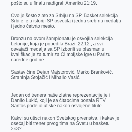
o
n
d
A
pošto su u finalu nadigrali Ameriku 21:19.
o
g
I
p
Ovo je šesto zlato za Srbiju na SP. Basket selekcija
k
e
n
p
Srbije je u istoriji SP osvojila i jednu srebrnu medalju
i jedno četvrto mesto.
r
Bronzu na ovom šampionatu je osvojila selekcija
Letonije, koja je pobedila Brazil 22:12., a svi
osvajači medalja sa SP izborili su plasman u
kvalifikacije za turnir za Olimpijske igre u Parizu
naredne godine.
Sastav čine Dejan Majstorović, Marko Branković,
Strahinja Stojačić i Mihailo Vasić.
Jedan od trenera naše zlatne reprezentacije je i
Danilo Lukić, koji je sa čitaocima portala RTV
Santos podelio utiske nakon osvojene titule.
Kakvi su utisci nakon Svetskog prvenstva, i kakav je
osećaj biti trener prvog tima na Svetu u basketu
3×3?