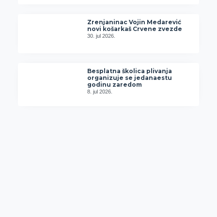
Zrenjaninac Vojin Medarević
novi košarkaš Crvene zvezde
30. jul 2026.
Besplatna školica plivanja
organizuje se jedanaestu
godinu zaredom
8. jul 2026.