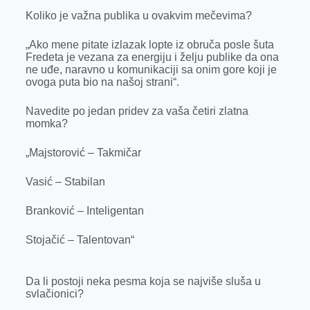
Koliko je važna publika u ovakvim mečevima?
„Ako mene pitate izlazak lopte iz obruča posle šuta
Fredeta je vezana za energiju i želju publike da ona
ne uđe, naravno u komunikaciji sa onim gore koji je
ovoga puta bio na našoj strani“.
Navedite po jedan pridev za vaša četiri zlatna
momka?
„Majstorović – Takmičar
Vasić – Stabilan
Branković – Inteligentan
Stojačić – Talentovan“
Da li postoji neka pesma koja se najviše sluša u
svlačionici?