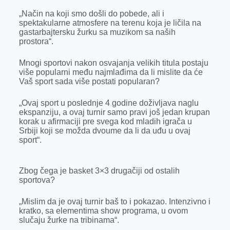
„Način na koji smo došli do pobede, ali i
spektakularne atmosfere na terenu koja je ličila na
gastarbajtersku žurku sa muzikom sa naših
prostora“.
Mnogi sportovi nakon osvajanja velikih titula postaju
više popularni među najmlađima da li mislite da će
Vaš sport sada više postati popularan?
„Ovaj sport u poslednje 4 godine doživljava naglu
ekspanziju, a ovaj turnir samo pravi još jedan krupan
korak u afirmaciji pre svega kod mladih igrača u
Srbiji koji se možda dvoume da li da uđu u ovaj
sport“.
Zbog čega je basket 3×3 drugačiji od ostalih
sportova?
„Mislim da je ovaj turnir baš to i pokazao. Intenzivno i
kratko, sa elementima show programa, u ovom
slučaju žurke na tribinama“.