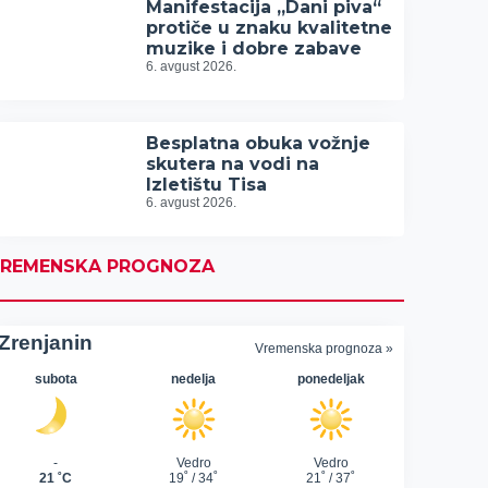
Manifestacija „Dani piva“
protiče u znaku kvalitetne
muzike i dobre zabave
6. avgust 2026.
Besplatna obuka vožnje
skutera na vodi na
Izletištu Tisa
6. avgust 2026.
REMENSKA PROGNOZA