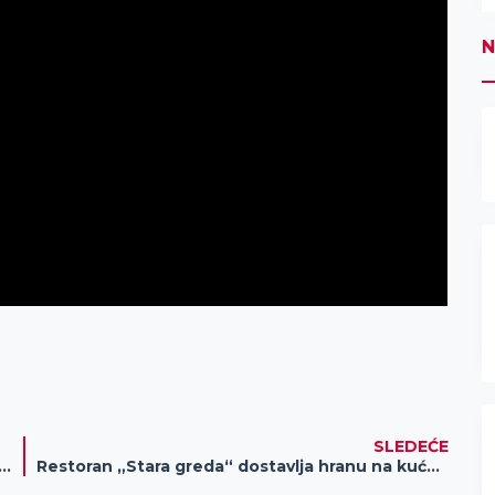
N
SLEDEĆE
gradnja“ spremna za zimsko održavanje puteva
Restoran „Stara greda“ dostavlja hranu na kućnu adresu