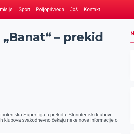
misije
Sport
Poljoprivreda
Još
Kontakt
 „Banat“ – prekid
N
stonoteniska Super liga u prekidu. Stonoteniski klubovi
ovih klubova svakodnevno čekaju neke nove informacije o