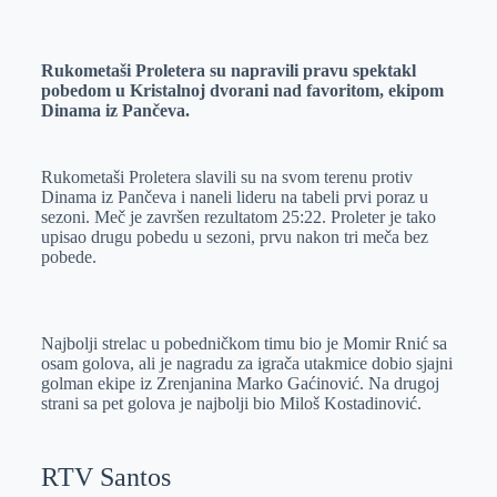
o
n
e
e
a
E
k
g
d
r
t
m
Rukometaši Proletera su napravili pravu spektakl
e
I
s
a
pobedom u Kristalnoj dvorani nad favoritom, ekipom
r
n
A
i
Dinama iz Pančeva.
p
l
p
Rukometaši Proletera slavili su na svom terenu protiv
Dinama iz Pančeva i naneli lideru na tabeli prvi poraz u
sezoni. Meč je završen rezultatom 25:22. Proleter je tako
upisao drugu pobedu u sezoni, prvu nakon tri meča bez
pobede.
Najbolji strelac u pobedničkom timu bio je Momir Rnić sa
osam golova, ali je nagradu za igrača utakmice dobio sjajni
golman ekipe iz Zrenjanina Marko Gaćinović. Na drugoj
strani sa pet golova je najbolji bio Miloš Kostadinović.
RTV Santos