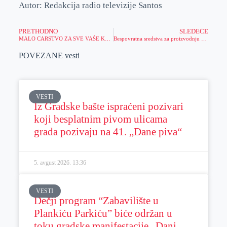
Autor: Redakcija radio televizije Santos
PRETHODNO
SLEDEĆE
MALO CARSTVO ZA SVE VAŠE KLINCE I KLINCEZE – BAJOLIKA NA ŽITNOM TRGU
Bespovratna sredstva za proizvodnju vina, rakije i piva u AP Vojvodini
POVEZANE vesti
VESTI
Iz Gradske bašte ispraćeni pozivari
koji besplatnim pivom ulicama
grada pozivaju na 41. „Dane piva“
5. avgust 2026.
13:36
VESTI
Dečji program “Zabavilište u
Plankiću Parkiću” biće održan u
toku gradske manifestacije „Dani