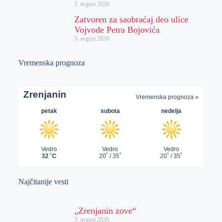
5. avgust 2026.
Zatvoren za saobraćaj deo ulice
Vojvode Petra Bojovića
5. avgust 2026.
Vremenska prognoza
Najčitanije vesti
„Zrenjanin zove“
5. avgust 2026.