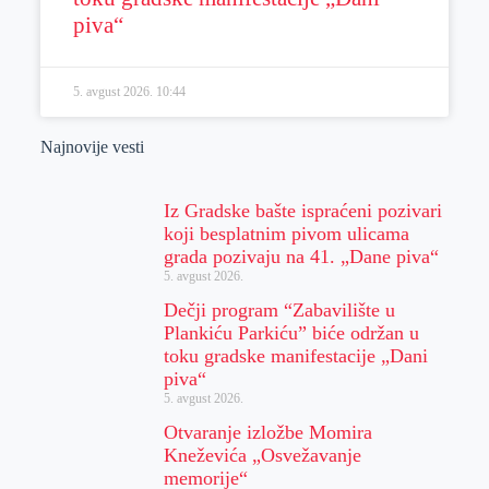
piva“
5. avgust 2026.
10:44
Najnovije vesti
Iz Gradske bašte ispraćeni pozivari
koji besplatnim pivom ulicama
grada pozivaju na 41. „Dane piva“
5. avgust 2026.
Dečji program “Zabavilište u
Plankiću Parkiću” biće održan u
toku gradske manifestacije „Dani
piva“
5. avgust 2026.
Otvaranje izložbe Momira
Kneževića „Osvežavanje
memorije“