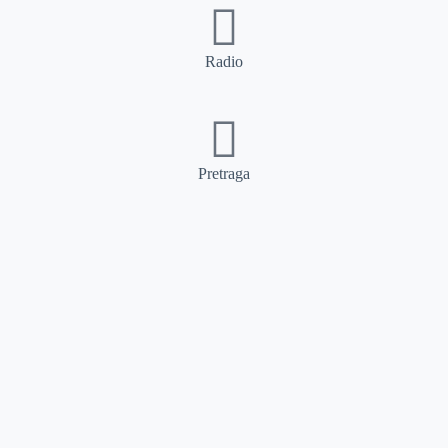
Radio
Pretraga
Pretraga
Kategorije
Ostalo
Naslovna