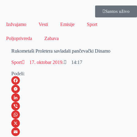
Santos uživo
Izdvajamo
Vesti
Emisije
Sport
Poljoprivreda
Zabava
Rukometaši Proletera savladali pančevački Dinamo
Sport
17. oktobar 2019.
14:17
Podeli:
F
a
M
c
e
L
e
s
i
V
b
s
n
i
W
o
e
k
b
h
X