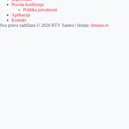
Pravila korišćenja
Politika privatnosti
Aplikacija
Kontakt
Sva prava zadržana © 2026 RTV Santos | Izrada:
dimano.rs
Pretraga
Pretraga
Kategorije
Naslovna
Izdvajamo
Vesti
Emisije
Agročas
Vikendica
Sport
Poljoprivreda
Još
Dobre vesti
Kulturni vodič
Zabava