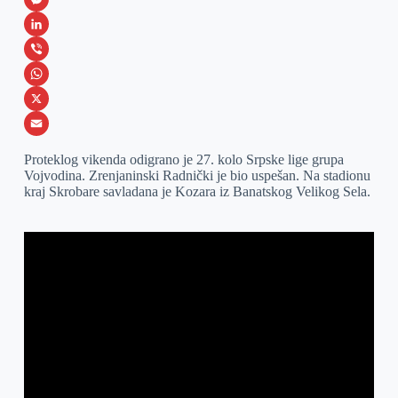
a
M
c
e
L
e
s
i
V
b
s
n
i
W
o
e
k
b
h
X
o
n
e
e
a
E
Proteklog vikenda odigrano je 27. kolo Srpske lige grupa
k
g
d
r
t
m
Vojvodina. Zrenjaninski Radnički je bio uspešan. Na stadionu
kraj Skrobare savladana je Kozara iz Banatskog Velikog Sela.
e
I
s
a
r
n
A
i
p
l
p