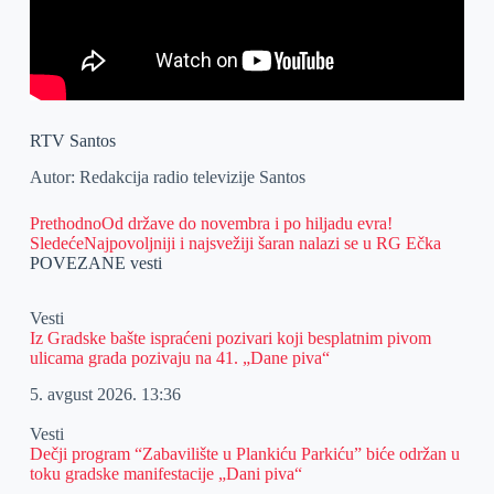
RTV Santos
Autor: Redakcija radio televizije Santos
Prethodno
Od države do novembra i po hiljadu evra!
Sledeće
Najpovoljniji i najsvežiji šaran nalazi se u RG Ečka
POVEZANE vesti
Vesti
Iz Gradske bašte ispraćeni pozivari koji besplatnim pivom
ulicama grada pozivaju na 41. „Dane piva“
5. avgust 2026.
13:36
Vesti
Dečji program “Zabavilište u Plankiću Parkiću” biće održan u
toku gradske manifestacije „Dani piva“