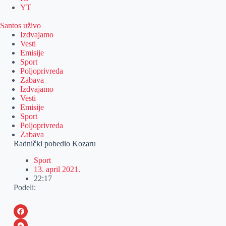
YT
Santos uživo
Izdvajamo
Vesti
Emisije
Sport
Poljoprivreda
Zabava
Izdvajamo
Vesti
Emisije
Sport
Poljoprivreda
Zabava
Radnički pobedio Kozaru
Sport
13. april 2021.
22:17
Podeli:
F