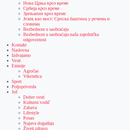
Нова Црња кроз време
Србија кроз време
Зрењанин кроз време
Језик као мост: Српска баштина у речима и
словима
Bezbednost u saobraćaju
Bezbednost u saobraćaju-naša zajednička
odgovornost
Kontakt
Naslovna
Izdvajamo
Vesti
Emisije
Agročas
Vikendica
Sport
Poljoprivreda
Još
Dobre vesti
Kulturni vodič
Zabava
Lifestyle
Posao
Najava događaja
Živeti zdravo