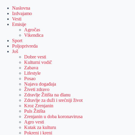
Skip
to
Naslovna
content
Izdvajamo
Vesti
Emisije
Agročas
Vikendica
Sport
Poljoprivreda
Još
Dobre vesti
Kulturni vodič
Zabava
Lifestyle
Posao
Najava događaja
Živeti zdravo
Zdravlje Žitišta na dlanu
Zdravlje za duži i srećniji život
Kroz Zrenjanin
Puls Žitišta
Zrenjanin u doba koronavirusa
Agro vesti
Kutak za kulturu
Pokreni i kreni