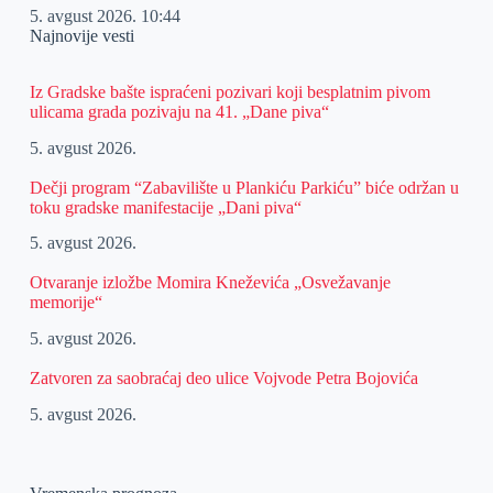
5. avgust 2026.
10:44
Najnovije vesti
Iz Gradske bašte ispraćeni pozivari koji besplatnim pivom
ulicama grada pozivaju na 41. „Dane piva“
5. avgust 2026.
Dečji program “Zabavilište u Plankiću Parkiću” biće održan u
toku gradske manifestacije „Dani piva“
5. avgust 2026.
Otvaranje izložbe Momira Kneževića „Osvežavanje
memorije“
5. avgust 2026.
Zatvoren za saobraćaj deo ulice Vojvode Petra Bojovića
5. avgust 2026.