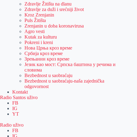
Zdravlje Žitišta na dlanu
Zdravlje za duži i srećniji život
Kroz Zrenjanin
Puls Žitišta
Zrenjanin u doba koronavirusa
Agro vesti
Kutak za kulturu
Pokreni i kreni
Нова Црња кроз време
Србија кроз време
Зрењанин кроз време
Језик као мост: Српска баштина у речима и
словима
Bezbednost u saobraćaju
Bezbednost u saobraćaju-naša zajednička
odgovornost
Kontakt
Radio Santos uživo
FB
IG
YT
Radio uživo
FB
IG