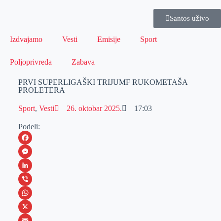
Santos uživo
Izdvajamo
Vesti
Emisije
Sport
Poljoprivreda
Zabava
PRVI SUPERLIGAŠKI TRIJUMF RUKOMETAŠA
PROLETERA
Sport
,
Vesti
26. oktobar 2025.
17:03
Podeli:
F
a
M
c
e
L
e
s
i
V
b
s
n
i
W
o
e
k
b
h
X