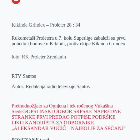
o
n
e
e
a
E
k
g
d
r
t
m
Kikinda Grindex – Proleter 28 : 34
e
I
s
a
r
n
A
i
Rukometaši Proletera u 7. kolu Superlige zabaleži su prvu
p
l
pobedu i bodove u Kikindi, protiv ekipe Kikinda Grindex.
p
foto: RK Proleter Zrenjanin
RTV Santos
Autor: Redakcija radio televizije Santos
Prethodno
Zlato za Ognjena i tek rođenog Vukašina
Sledeće
OPŠTINSKI ODBOR SRPSKE NAPREDNE
STRANKE PRVI PREDAO POTPISE PODRŠKE
LISTI KANDIDATA ZA ODBORNIKE
„ALEKSANDAR VUČIĆ – NAJBOLJE ZA SEČANJ“
POVEZANE vesti