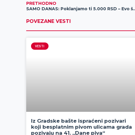
PRETHODNO
SAMO DANAS: Poklanjamo ti 5.000 RS
POVEZANE VESTI
VESTI
Iz Gradske bašte ispraćeni pozivari
koji besplatnim pivom ulicama grada
pozivaju na 41. „Dane piva“