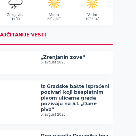
AJČITANIJE VESTI
„Zrenjanin zove“
5. avgust 2026.
Iz Gradske bašte ispraćeni
pozivari koji besplatnim
pivom ulicama grada
pozivaju na 41. „Dane
piva“
5. avgust 2026.
Deo naselja Duvanika bez