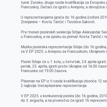
o
n
d
A
turnir Zonske, druge runde kvalifikacija za Evropsko p
Francuskoj. Dečaci će igrati u Avinjonu, a devojčice u
o
g
I
p
k
e
n
p
U reprezentacijama igrača do 16 godina (rođeni 2010.
r
Zrenjanina – Kosta Tančić i Teodora Gaković.
Prvi treneri pionirskih selekcija Srbije Aleksandar Se
u Francuskoj, a na spisku su primač Kosta Tančić i 
Muška pionirska reprezentacija Srbije (do 16 godina, r
za V EP 2025. u Avinjonu sa Francuskom, Ukrajinom i
Pioniri Srbije će u 1. kolu, u četvrtak, 24. aprila igra
petak, 25. aprila, igrati protiv Ukrajine od 16.00 časo
Francuske od 19.00 časova.
Plasman na EP iz II runde kvalifikacija izboriće 12 se
2 najbolje trećeplasirane reprezentacija.
V EP 2025. u konkurenciji pionira (do 16 godina, 2010.
do 3. avgusta, a na prvenstvu će igrati 16 reprezenta