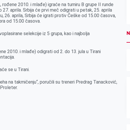
, rođene 2010. i mlađe) igraće na turniru B grupe II runde
 27. aprila. Srbija će prvi meč odigrati u petak, 25. aprila
, 26. aprila, Srbija će igrati protiv Češke od 15.00 časova,
Kipra od 15.00 časova.
N
oplasirane selekcije iz 5 grupa, kao i najbolja
ne 2010. i mlađe) odigrati od 2. do 13. jula u Tirani
ntacija.
će se u Tirani.
ha na takmičenju“, poručili su treneri Predrag Tanacković,
Proleter.