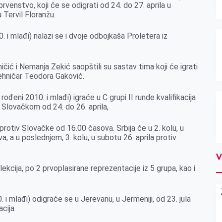
rvenstvo, koji će se odigrati od 24. do 27. aprila u
 Tervil Floranžu.
 i mlađi) nalazi se i dvoje odbojkaša Proletera iz
ničić i Nemanja Zekić saopštili su sastav tima koji će igrati
tehničar Teodora Gaković.
ođeni 2010. i mlađi) igraće u C grupi II runde kvalifikacija
 Slovačkom od 24. do 26. aprila,
ti protiv Slovačke od 16.00 časova. Srbija će u 2. kolu, u
va, a u poslednjem, 3. kolu, u subotu 26. aprila protiv
V
lekcija, po 2 prvoplasirane reprezentacije iz 5 grupa, kao i
 i mlađi) odigraće se u Jerevanu, u Jermeniji, od 23. jula
cija.