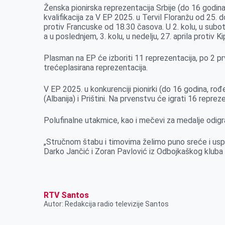
Ženska pionirska reprezentacija Srbije (do 16 godina
kvalifikacija za V EP 2025. u Tervil Floranžu od 25. do
protiv Francuske od 18.30 časova. U 2. kolu, u subotu
a u poslednjem, 3. kolu, u nedelju, 27. aprila protiv 
Plasman na EP će izboriti 11 reprezentacija, po 2 prv
trećeplasirana reprezentacija.
V EP 2025. u konkurenciji pionirki (do 16 godina, rođe
(Albanija) i Prištini. Na prvenstvu će igrati 16 repreze
Polufinalne utakmice, kao i mečevi za medalje odigra
„Stručnom štabu i timovima želimo puno sreće i uspe
Darko Jančić i Zoran Pavlović iz Odbojkaškog kluba 
RTV Santos
Autor: Redakcija radio televizije Santos