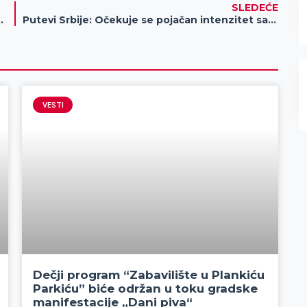
SLEDEĆE
D – Evo šta treba da uradiš
Putevi Srbije: Očekuje se pojačan intenzitet saobraćaja
VESTI
Dečji program “Zabavilište u Plankiću
Parkiću” biće održan u toku gradske
manifestacije „Dani piva“