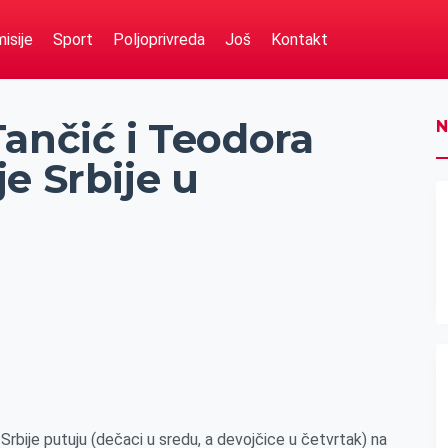
isije
Sport
Poljoprivreda
Još
Kontakt
ančić i Teodora
N
e Srbije u
rbije putuju (dečaci u sredu, a devojčice u četvrtak) na