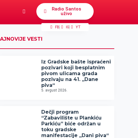
Radio Santos
uživo
FB
IG
YT
AJNOVIJE VESTI
Iz Gradske bašte ispraćeni
pozivari koji besplatnim
pivom ulicama grada
pozivaju na 41. „Dane
piva“
5. avgust 2026.
Dečji program
“Zabavilište u Plankiću
Parkiću” biće održan u
toku gradske
manifestacije „Dani piva“