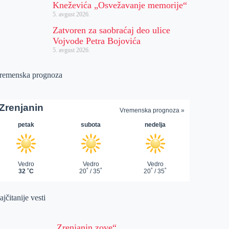
Kneževića „Osvežavanje memorije“
5. avgust 2026.
Zatvoren za saobraćaj deo ulice
Vojvode Petra Bojovića
5. avgust 2026.
remenska prognoza
jčitanije vesti
„Zrenjanin zove“