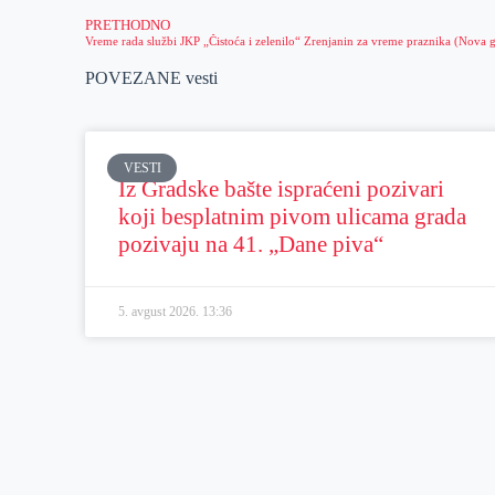
PRETHODNO
POVEZANE vesti
VESTI
Iz Gradske bašte ispraćeni pozivari
koji besplatnim pivom ulicama grada
pozivaju na 41. „Dane piva“
5. avgust 2026.
13:36