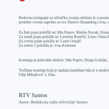
o
n
e
e
a
E
k
g
d
r
t
m
Redovno polaganje za učenička zvanja održano je u prost
e
I
s
a
proteklo veoma uspešno za sve članove Banatskog cveta, s
r
n
A
i
p
l
Za žuti pojas položili su: Mia Popov, Marina Novak, Dun
Za oranž pojas položili su: Leonora Brančić, Lena i Nena
p
Za crveni pojas položio je: Lazar Ostojić
Za zeleni 2 položila je: Una Kelemen
Komisija je pohvalila sledeće: Mia Popov, Dunja Gološin,
Tročlana komisija koja je ispitala kandidate bila je u sle
Filip Mihajlović 2. Dan.
RTV Santos
Autor: Redakcija radio televizije Santos