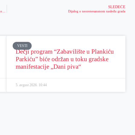
SLEDEĆE
Vreme rada službi JKP „Čistoća i zelenilo“ Zrenjanin za vreme praznika (Nova godina i Božić)
Dijalog o neorenesansnom nasleđu grada
VESTI
Dečji program “Zabavilište u Plankiću
Parkiću” biće održan u toku gradske
manifestacije „Dani piva“
5. avgust 2026.
10:44