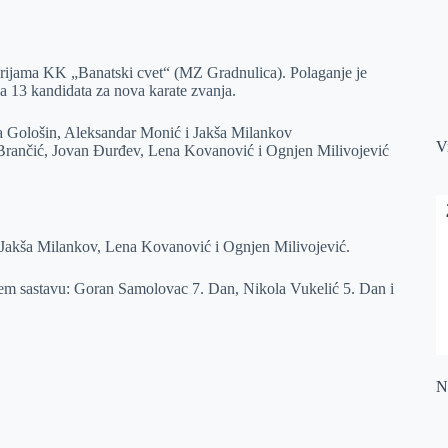
orijama KK „Banatski cvet“ (MZ Gradnulica). Polaganje je
a 13 kandidata za nova karate zvanja.
ja Gološin, Aleksandar Monić i Jakša Milankov
V
 Brančić, Jovan Đurđev, Lena Kovanović i Ognjen Milivojević
 Jakša Milankov, Lena Kovanović i Ognjen Milivojević.
dećem sastavu: Goran Samolovac 7. Dan, Nikola Vukelić 5. Dan i
Na