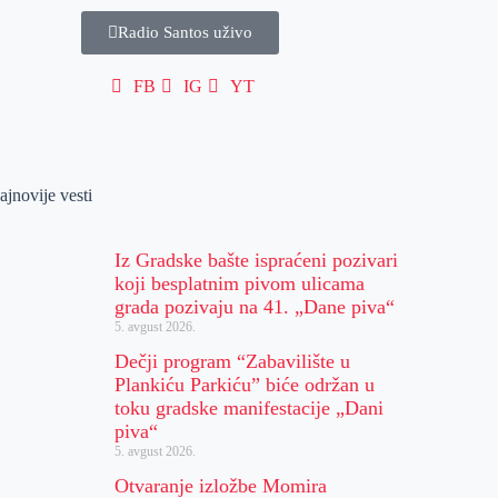
Radio Santos uživo
FB
IG
YT
ajnovije vesti
Iz Gradske bašte ispraćeni pozivari
koji besplatnim pivom ulicama
grada pozivaju na 41. „Dane piva“
5. avgust 2026.
Dečji program “Zabavilište u
Plankiću Parkiću” biće održan u
toku gradske manifestacije „Dani
piva“
5. avgust 2026.
Otvaranje izložbe Momira