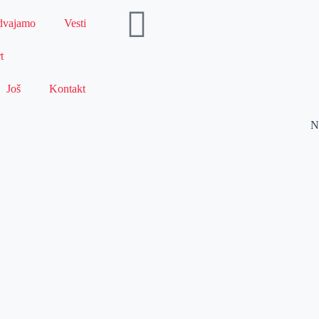
dvajamo
Vesti
t
Još
Kontakt
N