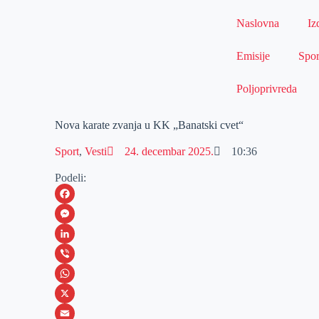
Naslovna
Iz
Emisije
Spor
Poljoprivreda
Nova karate zvanja u KK „Banatski cvet“
Sport
,
Vesti
24. decembar 2025.
10:36
Podeli:
F
a
M
c
e
L
e
s
i
V
b
s
n
i
W
o
e
k
b
h
X