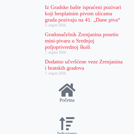
Iz Gradske bašte ispraćeni pozivari
koji besplatnim pivom ulicama
grada pozivaju na 41. „Dane piva“
5. avgust 2026.
Gradonačelnik Zrenjanina posetio
mini-pivaru u Srednjoj
poljoprivrednoj školi
7. avgust 2026.
Dodatno učvršćene veze Zrenjanina
i bratskih gradova
7. avgust 2026.
Početna
Izdvajamo