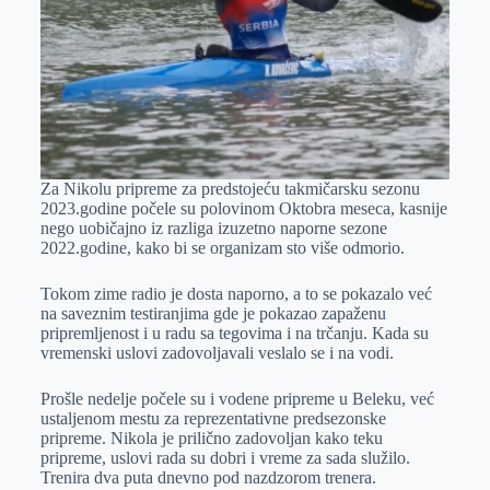
Za Nikolu pripreme za predstojeću takmičarsku sezonu
2023.godine počele su polovinom Oktobra meseca, kasnije
nego uobičajno iz razliga izuzetno naporne sezone
2022.godine, kako bi se organizam sto više odmorio.
Tokom zime radio je dosta naporno, a to se pokazalo već
na saveznim testiranjima gde je pokazao zapaženu
pripremljenost i u radu sa tegovima i na trčanju. Kada su
vremenski uslovi zadovoljavali veslalo se
i na vodi.
Prošle nedelje počele su i vodene pripreme u Beleku, već
ustaljenom mestu za reprezentativne predsezonske
pripreme. Nikola je prilično zadovoljan kako teku
pripreme, uslovi rada su dobri i vreme za sada služilo.
Trenira dva puta dnevno pod nazdzorom trenera.