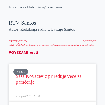
Izvor Kajak klub „Begej“ Zrenjanin
RTV Santos
Autor: Redakcija radio televizije Santos
PRETHODNO
SLEDEĆE
ISKLJUČENJA STRUJE: U ponedeljak 13.02.2023. delovi Perleza, Melenaca i Banje Rusande čak 4 puta bez struje
Planirana isključenja struje za 13. februar
POVEZANE vesti
VESTI
Sasa Kovačević priređuje veče za
pamćenje
7. avgust 2026.
23:00