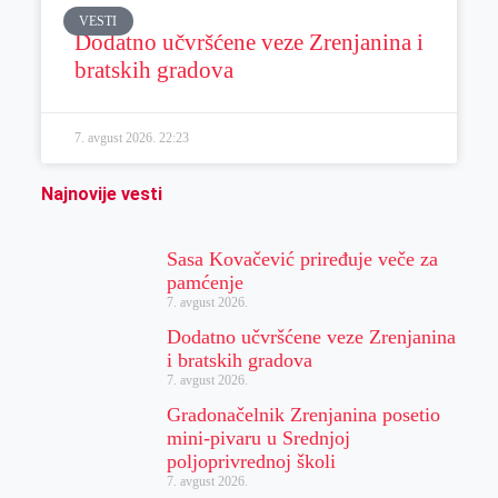
VESTI
Dodatno učvršćene veze Zrenjanina i
bratskih gradova
7. avgust 2026.
22:23
Najnovije vesti
Sasa Kovačević priređuje veče za
pamćenje
7. avgust 2026.
Dodatno učvršćene veze Zrenjanina
i bratskih gradova
7. avgust 2026.
Gradonačelnik Zrenjanina posetio
mini-pivaru u Srednjoj
poljoprivrednoj školi
7. avgust 2026.