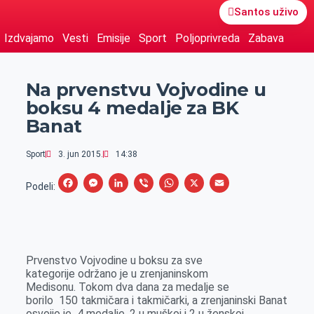
Santos uživo
Izdvajamo
Vesti
Emisije
Sport
Poljoprivreda
Zabava
Na prvenstvu Vojvodine u
boksu 4 medalje za BK
Banat
Sport
3. jun 2015.
14:38
F
M
L
V
W
X
E
Podeli:
a
e
i
i
h
m
c
s
n
b
a
a
e
s
k
e
t
i
Prvenstvo Vojvodine u boksu za sve
b
e
e
r
s
l
kategorije održano je u zrenjaninskom
o
n
d
A
Medisonu. Tokom dva dana za medalje se
borilo 150 takmičara i takmičarki, a zrenjaninski Banat
o
g
I
p
osvojio je 4 medalje, 2 u muškoj i 2 u ženskoj