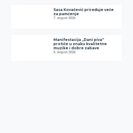
Sasa Kovačević priređuje veče
za pamćenje
7. avgust 2026.
Manifestacija „Dani piva“
protiče u znaku kvalitetne
muzike i dobre zabave
6. avgust 2026.