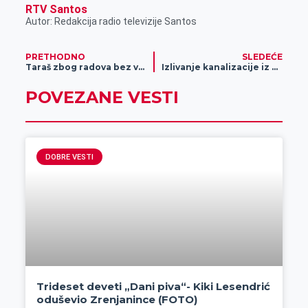
RTV Santos
Autor: Redakcija radio televizije Santos
PRETHODNO
SLEDEĆE
Taraš zbog radova bez vode
Izlivanje kanalizacije iz poznate zgrade u centru Zrenjanina predstavlja ozbiljan problem
POVEZANE VESTI
DOBRE VESTI
Trideset deveti „Dani piva“- Kiki Lesendrić
oduševio Zrenjanince (FOTO)