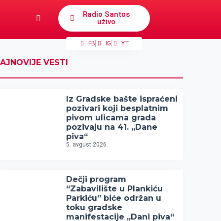
Radio Santos
uživo
FB
IG
YT
AJNOVIJE VESTI
Iz Gradske bašte ispraćeni
pozivari koji besplatnim
pivom ulicama grada
pozivaju na 41. „Dane
piva“
5. avgust 2026.
Dečji program
“Zabavilište u Plankiću
Parkiću” biće održan u
toku gradske
manifestacije „Dani piva“