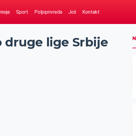
isije
Sport
Poljoprivreda
Još
Kontakt
 druge lige Srbije
N