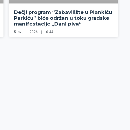
Dečji program “Zabavilište u Plankiću
Parkiću” biće održan u toku gradske
manifestacije „Dani piva“
5. avgust 2026.
10:44