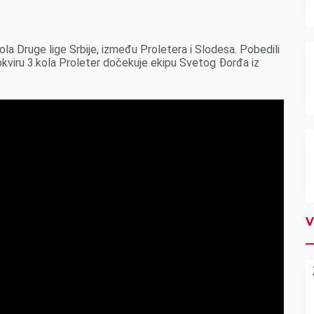
la Druge lige Srbije, između Proletera i Slodesa. Pobedili
okviru 3.kola Proleter dočekuje ekipu Svetog Đorđa iz
V