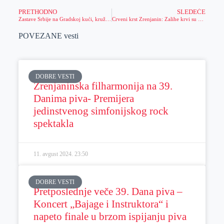
PRETHODNO
SLEDEĆE
Zastave Srbije na Gradskoj kući, kružnim raskrsnicama, večeras na led-ekranima, mostovima i “Vodotornju”
Crveni krst Zrenjanin: Zalihe krvi su na minimumu
POVEZANE vesti
DOBRE VESTI
Zrenjaninska filharmonija na 39.
Danima piva- Premijera
jedinstvenog simfonijskog rock
spektakla
11. avgust 2024.
23:50
DOBRE VESTI
Pretposlednje veče 39. Dana piva –
Koncert „Bajage i Instruktora“ i
napeto finale u brzom ispijanju piva