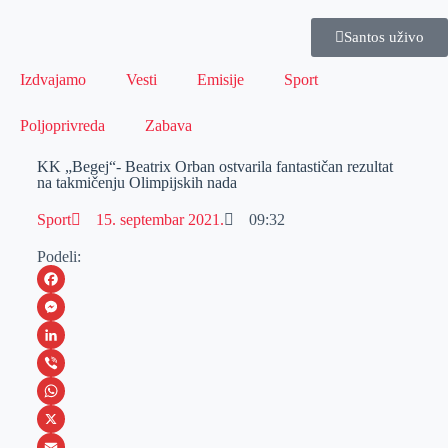
Santos uživo
Izdvajamo
Vesti
Emisije
Sport
Poljoprivreda
Zabava
KK „Begej“- Beatrix Orban ostvarila fantastičan rezultat
na takmičenju Olimpijskih nada
Sport
15. septembar 2021.
09:32
Podeli:
F
a
M
c
e
L
e
s
i
V
b
s
n
i
W
o
e
k
b
h
X