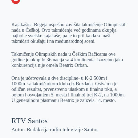
o
n
e
e
a
E
k
g
d
r
t
m
Kajakašica Begeja uspešno završila takmičenje Olimpijskih
e
I
s
a
nada u Češkoj. Ovo takmičenje već godinama okuplja
r
n
A
i
najbolje svetske kajakaše, pa je to prilika da se naši
takmičari okušaju i na međunarodnoj sceni.
p
l
p
Takmičenje Olimpiskih nada u Češkim Račicama ove
godine je okupilo 36 nacija sa 4 kontinenta. Izuzetno jaka
konkurencija nije omela Beatrix Orban.
Ona je učetvovala u dve discipline- u K-2 500m i
1000m sa takmičarkom kluba iz Bezdana. Ostvaren je
odličan rezultat, prvenstveno ulaskom u finalnu trku, a
potom i osvojanjem 5. mesta i finalnoj trci K-2, na 1000m.
U generalnom plasmanu Beatrix je zauzela 14. mesto.
RTV Santos
Autor: Redakcija radio televizije Santos