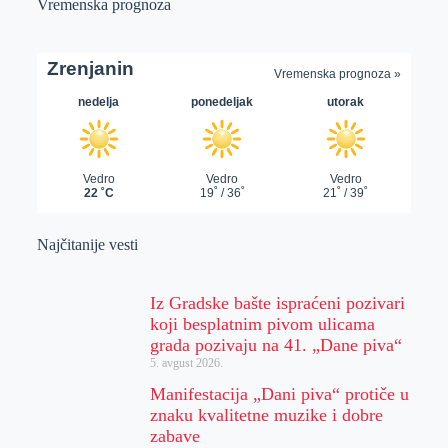
Vremenska prognoza
Najčitanije vesti
Iz Gradske bašte ispraćeni pozivari
koji besplatnim pivom ulicama
grada pozivaju na 41. „Dane piva“
5. avgust 2026.
Manifestacija „Dani piva“ protiče u
znaku kvalitetne muzike i dobre
zabave