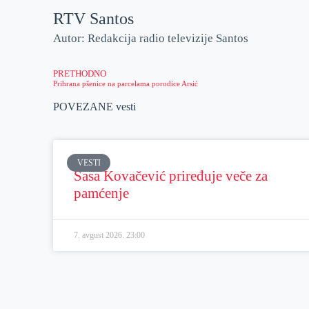
RTV Santos
Autor: Redakcija radio televizije Santos
PRETHODNO
Prihrana pšenice na parcelama porodice Arsić
POVEZANE vesti
VESTI
Sasa Kovačević priređuje veče za
pamćenje
7. avgust 2026.
23:00