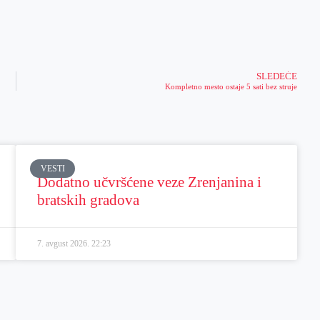
SLEDEĆE
Kompletno mesto ostaje 5 sati bez struje
VESTI
Dodatno učvršćene veze Zrenjanina i
bratskih gradova
7. avgust 2026.
22:23