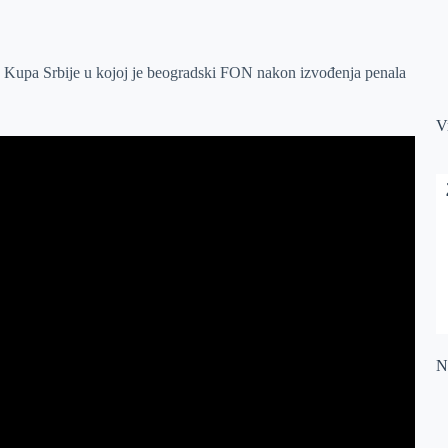
 Kupa Srbije u kojoj je beogradski FON nakon izvođenja penala
V
Na