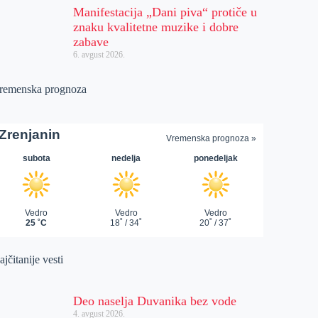
Manifestacija „Dani piva“ protiče u
znaku kvalitetne muzike i dobre
zabave
6. avgust 2026.
remenska prognoza
jčitanije vesti
Deo naselja Duvanika bez vode
4. avgust 2026.