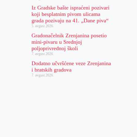
Iz Gradske bašte ispraćeni pozivari
koji besplatnim pivom ulicama
grada pozivaju na 41. „Dane piva“
5. avgust 2026.
Gradonačelnik Zrenjanina posetio
mini-pivaru u Srednjoj
poljoprivrednoj školi
7. avgust 2026.
Dodatno učvršćene veze Zrenjanina
i bratskih gradova
7. avgust 2026.