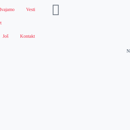
dvajamo
Vesti
t
Još
Kontakt
N