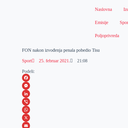
Naslovna
Iz
Emisije
Spor
Poljoprivreda
FON nakon izvođenja penala pobedio Tisu
Sport
25. februar 2021.
21:08
Podeli:
F
a
M
c
e
L
e
s
i
V
b
s
n
i
W
o
e
k
b
h
X