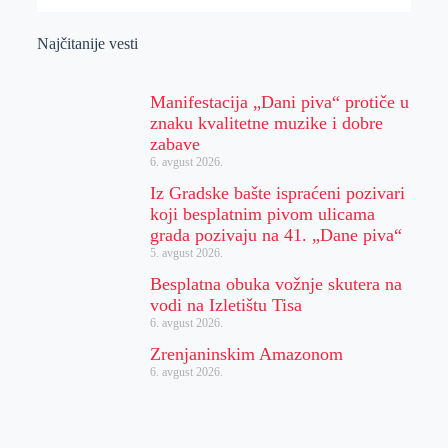
Najčitanije vesti
Manifestacija „Dani piva“ protiče u
znaku kvalitetne muzike i dobre
zabave
6. avgust 2026.
Iz Gradske bašte ispraćeni pozivari
koji besplatnim pivom ulicama
grada pozivaju na 41. „Dane piva“
5. avgust 2026.
Besplatna obuka vožnje skutera na
vodi na Izletištu Tisa
6. avgust 2026.
Zrenjaninskim Amazonom
6. avgust 2026.