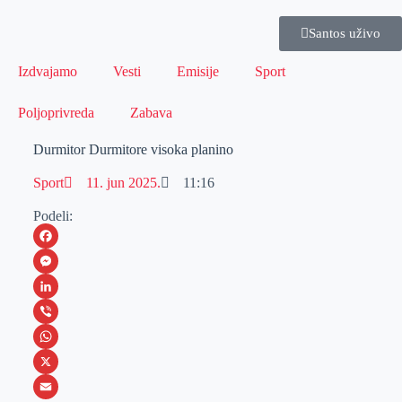
Santos uživo
Izdvajamo
Vesti
Emisije
Sport
Poljoprivreda
Zabava
Durmitor Durmitore visoka planino
Sport
11. jun 2025.
11:16
Podeli:
F
a
M
c
e
L
e
s
i
V
b
s
n
i
W
o
e
k
b
h
X