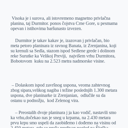
o
n
e
e
a
E
k
g
d
r
t
m
Visoka je i surova, ali istovremeno magnetno privlačna
e
I
s
a
planina, taj Durmitor. ponos čojstva Crne Gore, u pesmama
r
n
A
i
opevan i istihovima baršunasto izvezen.
p
l
Durmitor je takav kakav je, izazovan j privlačan, bio
p
meta petoro planinara iz ravnog Banata, iz Zrenjanina, koji
su krenuli sa Sedla, stazom ispod Sedlene grede i dolinom
reke Surutke ka Velikoj Previji, najvišem vrhu Durmitora,
Bobotovom kuku na 2.523 metra nadmorske visine.
– Dolaskom ispod završnog uspona, veoma zahtevnog
zbog sipara,velikog nagiba i težine poslednjih 1.300 metara
uspona, dve planinarke iz Zrenjanian, odlučile su da
ostanu u podnožju, kod Zelenog vira.
– Preostalih dvoje planinara j ja kao vodič, nastavili smo
ka vrhu,dočekao nas je sneg u krpama, na 2.430 metara
prvu krpu smo uspeli da zaobiđemo i dođemo na visinu od
2.450 metara, gde se pruža predivan pogled na Škrčka