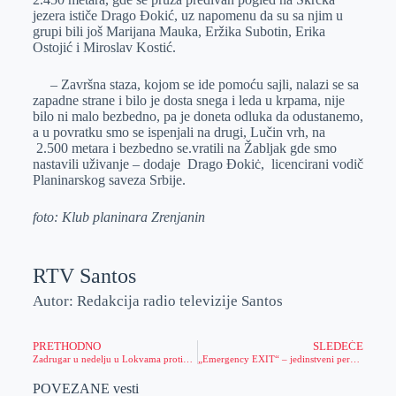
jezera ističe Drago Đokić, uz napomenu da su sa njim u
grupi bili još Marijana Mauka, Eržika Subotin, Erika
Ostojić i Miroslav Kostić.
– Završna staza, kojom se ide pomoću sajli, nalazi se sa
zapadne strane i bilo je dosta snega i leda u krpama, nije
bilo ni malo bezbedno, pa je doneta odluka da odustanemo,
a u povratku smo se ispenjali na drugi, Lučin vrh, na
2.500 metara i bezbedno se.vratili na Žabljak gde smo
nastavili uživanje – dodaje Drago Ðokiċ, licencirani vodič
Planinarskog saveza Srbije.
foto: Klub planinara Zrenjanin
RTV Santos
Autor: Redakcija radio televizije Santos
PRETHODNO
SLEDEĆE
Zadrugar u nedelju u Lokvama protiv domaćeg Banatula
„Emergency EXIT“ – jedinstveni performans za očuvanje planete u saradnji Exita, Boom festivala i La Fura dels Baus
POVEZANE vesti