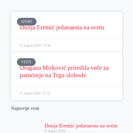
SPORT
Dunja Eremić jedanaesta na svetu
9. avgust 2026.
13:58
VESTI
Dragana Mirković priredila veče za
pamćenje na Trgu slobode
9. avgust 2026.
11:33
Najnovije vesti
Dunja Eremić jedanaesta na svetu
9. avgust 2026.