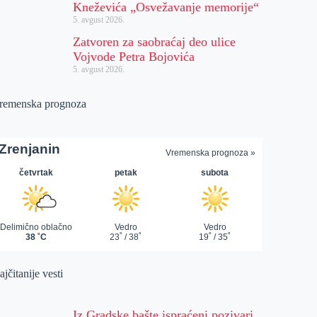
Kneževića „Osvežavanje memorije“
5. avgust 2026.
Zatvoren za saobraćaj deo ulice
Vojvode Petra Bojovića
5. avgust 2026.
remenska prognoza
jčitanije vesti
Iz Gradske bašte ispraćeni pozivari