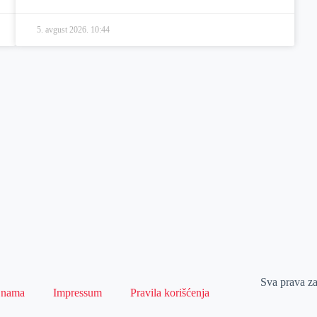
5. avgust 2026.
10:44
Sva prava z
 nama
Impressum
Pravila korišćenja