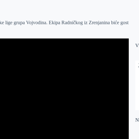
e lige grupa Vojvodina. Ekipa Radničkog iz Zrenjanina biće gost
V
Na