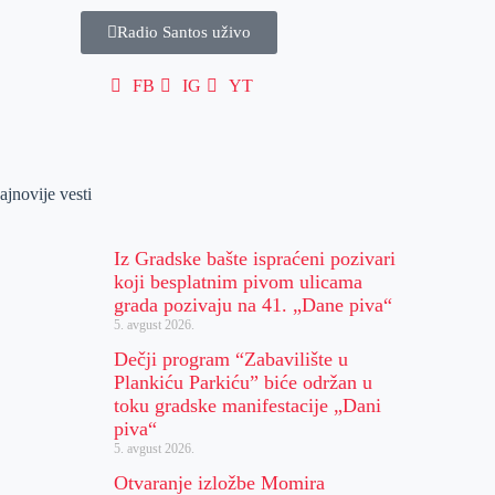
Radio Santos uživo
FB
IG
YT
ajnovije vesti
Iz Gradske bašte ispraćeni pozivari
koji besplatnim pivom ulicama
grada pozivaju na 41. „Dane piva“
5. avgust 2026.
Dečji program “Zabavilište u
Plankiću Parkiću” biće održan u
toku gradske manifestacije „Dani
piva“
5. avgust 2026.
Otvaranje izložbe Momira