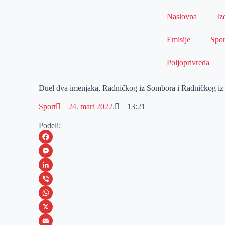
Naslovna
Iz
Emisije
Spor
Poljoprivreda
Duel dva imenjaka, Radničkog iz Sombora i Radničkog iz Z
Sport
24. mart 2022.
13:21
Podeli:
F
a
M
c
e
L
e
s
i
V
b
s
n
i
W
o
e
k
b
h
X