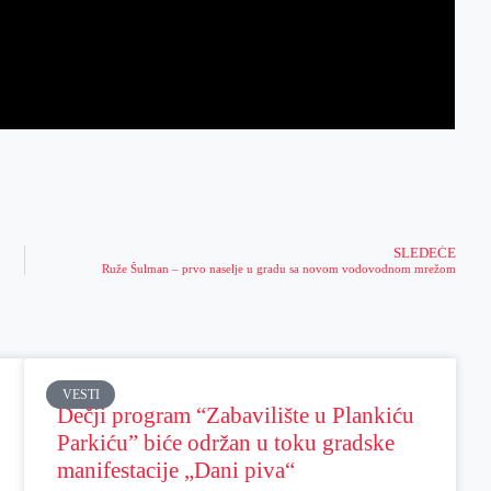
SLEDEĆE
Ruže Šulman – prvo naselje u gradu sa novom vodovodnom mrežom
VESTI
Dečji program “Zabavilište u Plankiću
Parkiću” biće održan u toku gradske
manifestacije „Dani piva“