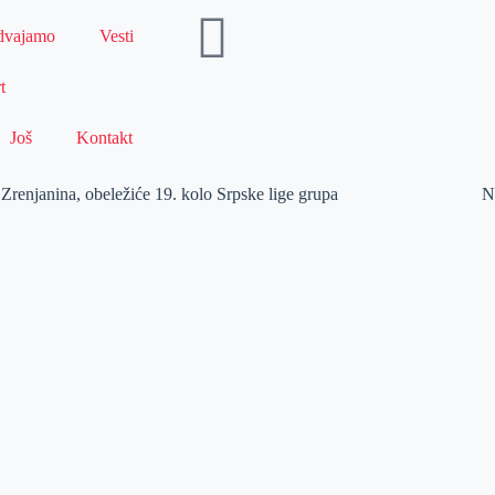
dvajamo
Vesti
t
Još
Kontakt
renjanina, obeležiće 19. kolo Srpske lige grupa
N