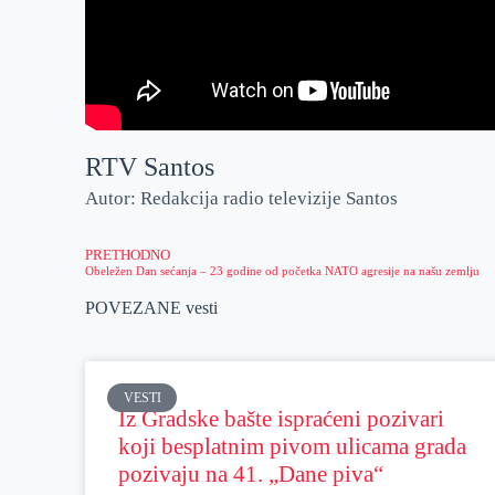
RTV Santos
Autor: Redakcija radio televizije Santos
PRETHODNO
Obeležen Dan sećanja – 23 godine od početka NATO agresije na našu zemlju
POVEZANE vesti
VESTI
Iz Gradske bašte ispraćeni pozivari
koji besplatnim pivom ulicama grada
pozivaju na 41. „Dane piva“