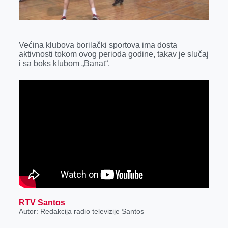
r
Većina klubova borilački sportova ima dosta
aktivnosti tokom ovog perioda godine, takav je slučaj
i sa boks klubom „Banat“.
RTV Santos
Autor: Redakcija radio televizije Santos