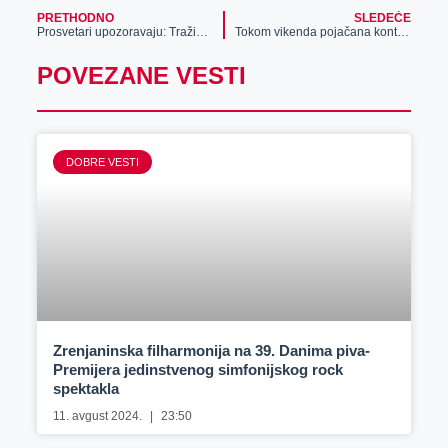
PRETHODNO
SLEDEĆE
Prosvetari upozoravaju: Tražimo povećanje plata
Tokom vikenda pojačana kontrola ugostiteljskih objekata
POVEZANE VESTI
DOBRE VESTI
Zrenjaninska filharmonija na 39. Danima piva-
Premijera jedinstvenog simfonijskog rock
spektakla
11. avgust 2024.
23:50