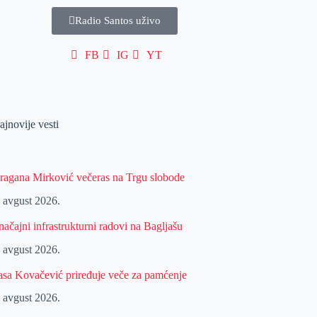
Radio Santos uživo
FB
IG
YT
ajnovije vesti
ragana Mirković večeras na Trgu slobode
. avgust 2026.
načajni infrastrukturni radovi na Bagljašu
. avgust 2026.
asa Kovačević priređuje veče za pamćenje
. avgust 2026.