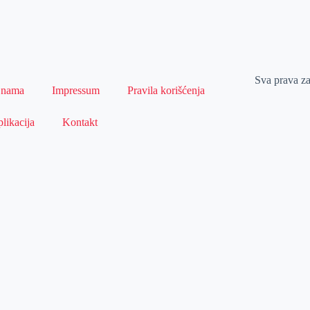
Sva prava z
 nama
Impressum
Pravila korišćenja
likacija
Kontakt
Naslovna