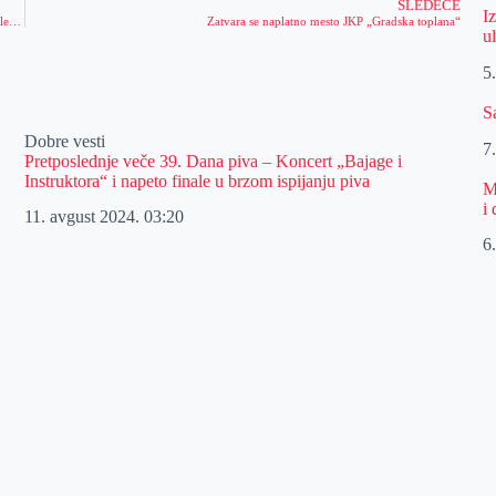
SLEDEĆE
I
JKP „Vodovod i kanalizacija“: Prekid vodosnabdevanja uzrokovan kvarom na elektro mreži
Zatvara se naplatno mesto JKP „Gradska toplana“
u
5
S
Dobre vesti
7
Pretposlednje veče 39. Dana piva – Koncert „Bajage i
Instruktora“ i napeto finale u brzom ispijanju piva
M
i
11. avgust 2024.
03:20
6