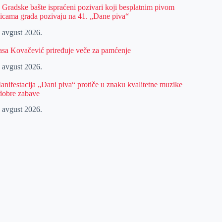
z Gradske bašte ispraćeni pozivari koji besplatnim pivom
licama grada pozivaju na 41. „Dane piva“
. avgust 2026.
asa Kovačević priređuje veče za pamćenje
. avgust 2026.
anifestacija „Dani piva“ protiče u znaku kvalitetne muzike
 dobre zabave
. avgust 2026.