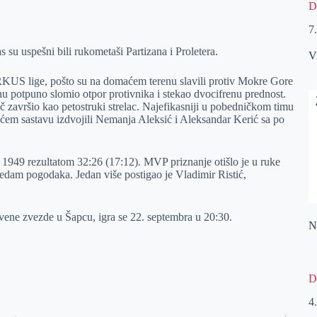
D
7
su uspešni bili rukometaši Partizana i Proletera.
V
ARKUS lige, pošto su na domaćem terenu slavili protiv Mokre Gore
u potpuno slomio otpor protivnika i stekao dvocifrenu prednost.
č završio kao petostruki strelac. Najefikasniji u pobedničkom timu
ućem sastavu izdvojili Nemanja Aleksić i Aleksandar Kerić sa po
ar 1949 rezultatom 32:26 (17:12). MVP priznanje otišlo je u ruke
sedam pogodaka. Jedan više postigao je Vladimir Ristić,
vene zvezde u Šapcu, igra se 22. septembra u 20:30.
Na
D
4