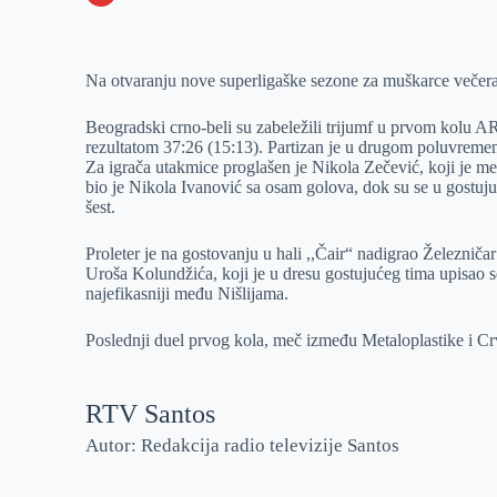
o
n
e
e
a
E
k
g
d
r
t
m
Na otvaranju nove superligaške sezone za muškarce večeras 
e
I
s
a
r
n
A
i
Beogradski crno-beli su zabeležili trijumf u prvom kolu 
p
l
rezultatom 37:26 (15:13). Partizan je u drugom poluvremen
Za igrača utakmice proglašen je Nikola Zečević, koji je me
p
bio je Nikola Ivanović sa osam golova, dok su se u gostuj
šest.
Proleter je na gostovanju u hali ,,Čair“ nadigrao Železnič
Uroša Kolundžića, koji je u dresu gostujućeg tima upisao 
najefikasniji među Nišlijama.
Poslednji duel prvog kola, meč između Metaloplastike i Cr
RTV Santos
Autor: Redakcija radio televizije Santos