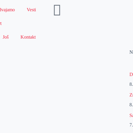
dvajamo
Vesti
t
Još
Kontakt
N
D
8
Z
8
S
7