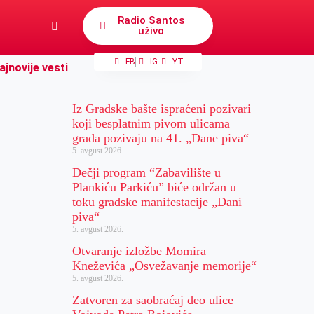
Radio Santos
uživo
FB
IG
YT
ajnovije vesti
Iz Gradske bašte ispraćeni pozivari
koji besplatnim pivom ulicama
grada pozivaju na 41. „Dane piva“
5. avgust 2026.
Dečji program “Zabavilište u
Plankiću Parkiću” biće održan u
toku gradske manifestacije „Dani
piva“
5. avgust 2026.
Otvaranje izložbe Momira
Kneževića „Osvežavanje memorije“
5. avgust 2026.
Zatvoren za saobraćaj deo ulice