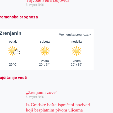
Vojvode Petra Bojovića
5. avgust 2026.
remenska prognoza
ajčitanije vesti
„Zrenjanin zove“
5. avgust 2026.
Iz Gradske bašte ispraćeni pozivari
koji besplatnim pivom ulicama