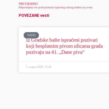
PRETHODNO
Pripremljeno sve pred porinuće najvećeg rečnog tankera na svetu
POVEZANE vesti
VESTI
Iz Gradske bašte ispraćeni pozivari
koji besplatnim pivom ulicama grada
pozivaju na 41. „Dane piva“
5. avgust 2026.
13:36