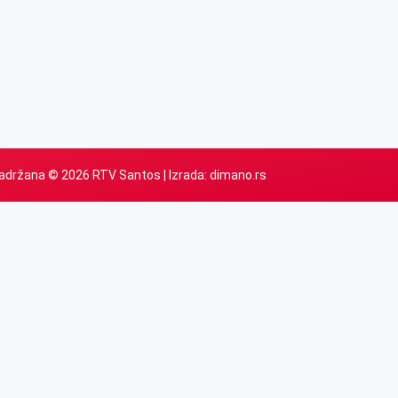
adržana © 2026 RTV Santos | Izrada:
dimano.rs