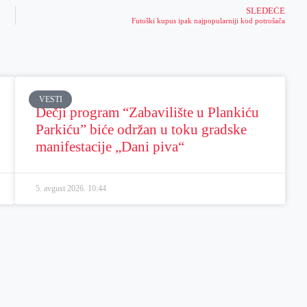
SLEDEĆE
Futoški kupus ipak najpopularniji kod potrošača
VESTI
Dečji program “Zabavilište u Plankiću
Parkiću” biće održan u toku gradske
manifestacije „Dani piva“
5. avgust 2026.
10:44