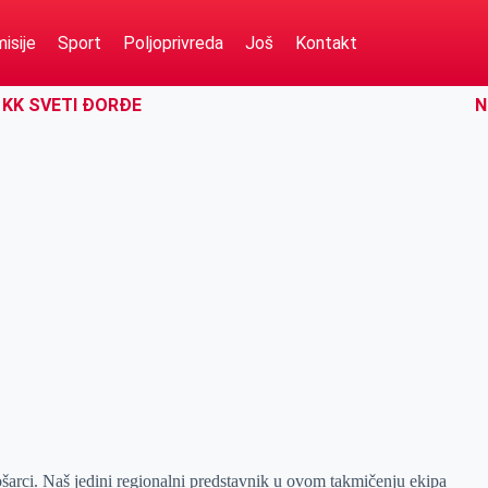
isije
Sport
Poljoprivreda
Još
Kontakt
 KK SVETI ĐORĐE
N
šarci. Naš jedini regionalni predstavnik u ovom takmičenju ekipa