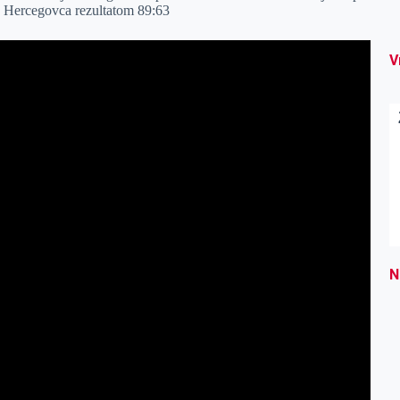
g Hercegovca rezultatom 89:63
V
N