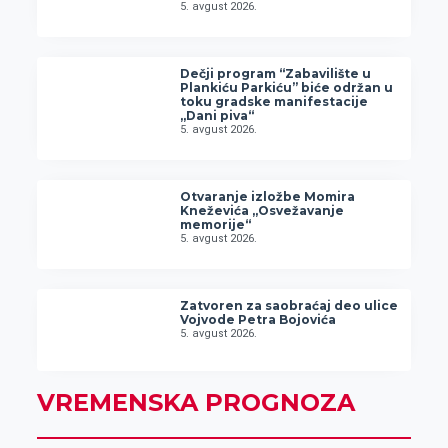
5. avgust 2026.
Dečji program “Zabavilište u
Plankiću Parkiću” biće održan u
toku gradske manifestacije
„Dani piva“
5. avgust 2026.
Otvaranje izložbe Momira
Kneževića „Osvežavanje
memorije“
5. avgust 2026.
Zatvoren za saobraćaj deo ulice
Vojvode Petra Bojovića
5. avgust 2026.
VREMENSKA PROGNOZA