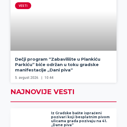
VESTI
Dečji program “Zabavilište u Plankiću
Parkiću” biće održan u toku gradske
manifestacije „Dani piva“
5. avgust 2026.
10:44
NAJNOVIJE VESTI
Iz Gradske bašte ispraćeni
pozivari koji besplatnim pivom
ulicama grada pozivaju na 41.
„Dane piva“