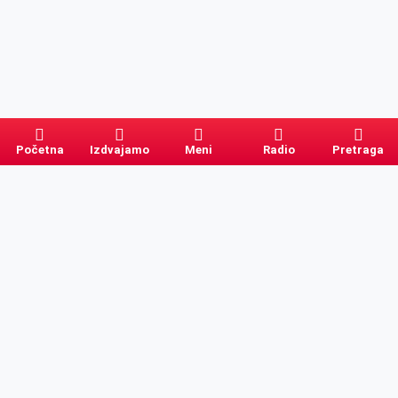
Početna
Izdvajamo
Meni
Radio
Pretraga
Pretraga
Kategorije
Ostalo
Naslovna
Izdvajamo