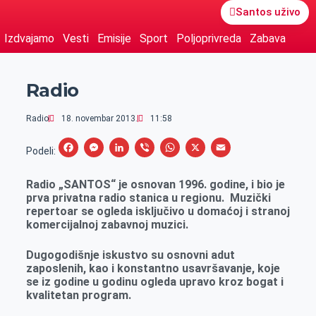
Santos uživo
Izdvajamo
Vesti
Emisije
Sport
Poljoprivreda
Zabava
Radio
Radio
18. novembar 2013.
11:58
F
M
L
V
W
X
E
Podeli:
a
e
i
i
h
m
Radio „SANTOS“ je osnovan 1996. godine, i bio je
c
s
n
b
a
a
prva privatna radio stanica u regionu.
Muzički
e
s
k
e
t
i
repertoar se ogleda isključivo u domaćoj i stranoj
komercijalnoj zabavnoj muzici.
b
e
e
r
s
l
o
n
d
A
Dugogodišnje iskustvo su osnovni adut
o
g
I
p
zaposlenih, kao i konstantno usavršavanje, koje
se iz godine u godinu ogleda upravo kroz bogat i
k
e
n
p
kvalitetan program.
r