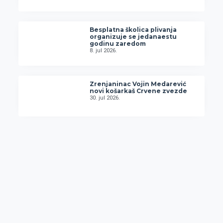
Besplatna školica plivanja
organizuje se jedanaestu
godinu zaredom
8. jul 2026.
Zrenjaninac Vojin Medarević
novi košarkaš Crvene zvezde
30. jul 2026.