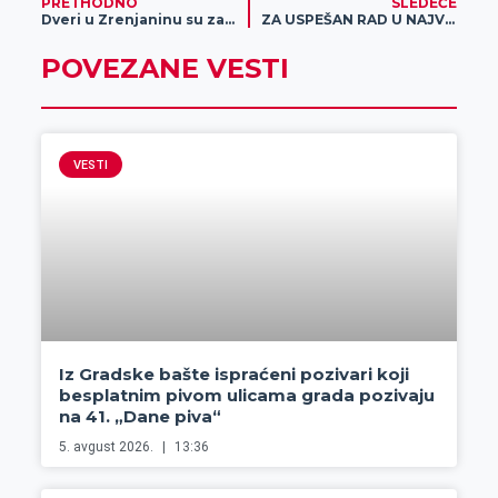
PRETHODNO
SLEDEĆE
Dveri u Zrenjaninu su zainteresovane za opstanak i unapređenje Banje “Rusanda“
ZA USPEŠAN RAD U NAJVEĆOJ MERI ODGOVORNA DOBRA GENETIKA
POVEZANE VESTI
VESTI
Iz Gradske bašte ispraćeni pozivari koji
besplatnim pivom ulicama grada pozivaju
na 41. „Dane piva“
5. avgust 2026.
13:36