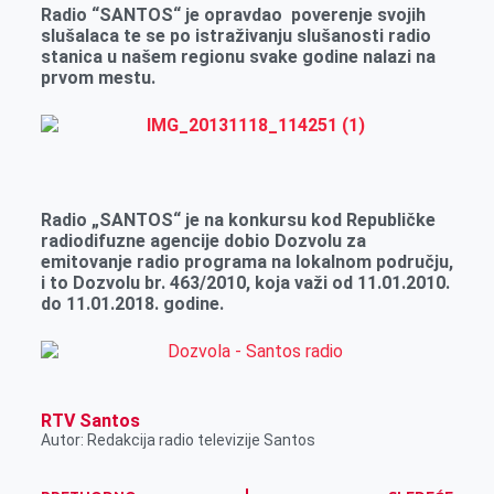
Radio “SANTOS“
je opravdao poverenje svojih
slušalaca te se po istra
ž
ivanju slušanosti radio
stanica u našem regionu svake godine nalazi na
p
rvom
mestu.
Radio „SANTOS“ je na konkursu kod Republičke
radiodifuzne agencije dobio Dozvolu za
emitovanje radio programa na lokalnom području,
i to Dozvolu br. 463/2010, koja važi od 11.01.2010.
do 11.01.2018. godine.
RTV Santos
Autor: Redakcija radio televizije Santos