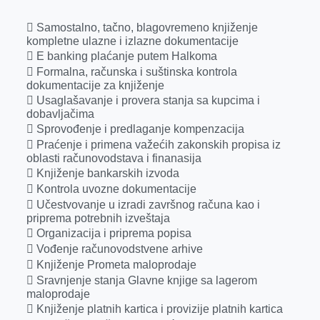
 Samostalno, tačno, blagovremeno knjiženje
kompletne ulazne i izlazne dokumentacije
 E banking plaćanje putem Halkoma
 Formalna, računska i suštinska kontrola
dokumentacije za knjiženje
 Usaglašavanje i provera stanja sa kupcima i
dobavljačima
 Sprovođenje i predlaganje kompenzacija
 Praćenje i primena važećih zakonskih propisa iz
oblasti računovodstava i finanasija
 Knjiženje bankarskih izvoda
 Kontrola uvozne dokumentacije
 Učestvovanje u izradi završnog računa kao i
priprema potrebnih izveštaja
 Organizacija i priprema popisa
 Vođenje računovodstvene arhive
 Knjiženje Prometa maloprodaje
 Sravnjenje stanja Glavne knjige sa lagerom
maloprodaje
 Knjiženje platnih kartica i provizije platnih kartica