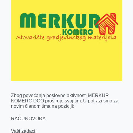
o
g
I
p
k
e
n
p
r
Zbog povećanja poslovne aktivnosti MERKUR
KOMERC DOO proširuje svoj tim. U potrazi smo za
novim članom tima na poziciji:
RAČUNOVOĐA
Vaši zadaci: