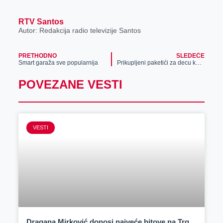
RTV Santos
Autor: Redakcija radio televizije Santos
PRETHODNO
SLEDEĆE
Smart garaža sve popularnija
Prikupljeni paketići za decu koja žive na Kosovu i Metohiji
POVEZANE VESTI
VESTI
Dragana Mirković donosi najveće hitove na Trg