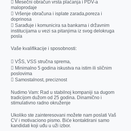
 Mesečni obračun vrsta plaćanja i PDV-a
maloprodaje
 Vršenje obračuna i isplate zarada,poreza i
doprinosa
 Sarađuje i komunicira sa bankama i državnim
institucijama u vezi sa pitanjima iz svog delokruga
posla
Vaše kvalifikacije i sposobnosti:
 VŠS, VSS stručna sprema,
 Minimalno 5 godina iskustva na istim ili sličnim
poslovima
 Samostalnost, preciznost
Nudimo Vam: Rad u stabilnoj kompaniji sa dugom
tradicijom dužom od 25 godina. Dinamično i
stimulativno radno okruženje
Ukoliko ste zainteresovani možete nam poslati Vaš
CV i motivaciono pismo. Biće kontaktirani samo
kandidati koji uđu u uži izbor.