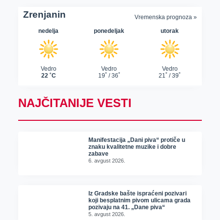
NAJČITANIJE VESTI
Manifestacija „Dani piva“ protiče u
znaku kvalitetne muzike i dobre
zabave
6. avgust 2026.
Iz Gradske bašte ispraćeni pozivari
koji besplatnim pivom ulicama grada
pozivaju na 41. „Dane piva“
5. avgust 2026.