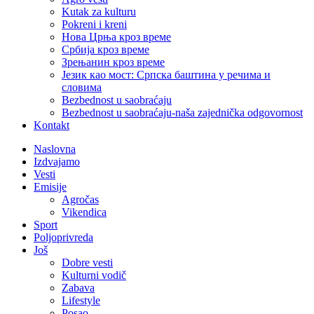
Kutak za kulturu
Pokreni i kreni
Нова Црња кроз време
Србија кроз време
Зрењанин кроз време
Језик као мост: Српска баштина у речима и
словима
Bezbednost u saobraćaju
Bezbednost u saobraćaju-naša zajednička odgovornost
Kontakt
Naslovna
Izdvajamo
Vesti
Emisije
Agročas
Vikendica
Sport
Poljoprivreda
Još
Dobre vesti
Kulturni vodič
Zabava
Lifestyle
Posao