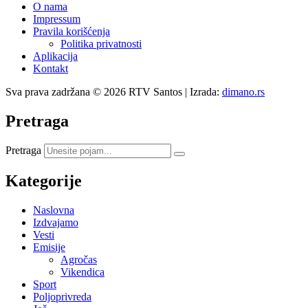
O nama
Impressum
Pravila korišćenja
Politika privatnosti
Aplikacija
Kontakt
Sva prava zadržana © 2026 RTV Santos | Izrada:
dimano.rs
Pretraga
Pretraga
Kategorije
Naslovna
Izdvajamo
Vesti
Emisije
Agročas
Vikendica
Sport
Poljoprivreda