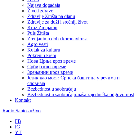
Najava događaja
Živeti zdravo
Zdravlje Žitišta na dlanu
Zdravlje za duži i srećniji život
Kroz Zrenjanin
Puls Žitišta
Zrenjanin u doba koronavirusa
Agro vesti
Kutak za kulturu
Pokreni i kreni
Нова Црња кроз време
Србија кроз време
Зрењанин кроз време
Језик као мост: Српска баштина у речима и
словима
Bezbednost u saobraćaju
Bezbednost u saobraćaju-naša zajednička odgovornost
Kontakt
Radio Santos uživo
FB
IG
YT