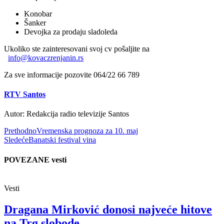
Konobar
Šanker
Devojka za prodaju sladoleda
Ukoliko ste zainteresovani svoj cv pošaljite na
info@kovaczrenjanin.rs
Za sve informacije pozovite 064/22 66 789
RTV Santos
Autor: Redakcija radio televizije Santos
Prethodno
Vremenska prognoza za 10. maj
Sledeće
Banatski festival vina
POVEZANE vesti
Vesti
Dragana Mirković donosi najveće hitove
na Trg slobode