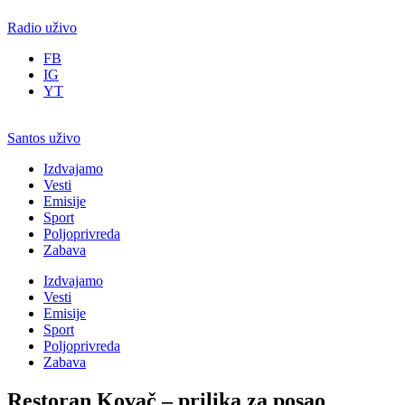
Radio uživo
FB
IG
YT
Santos uživo
Izdvajamo
Vesti
Emisije
Sport
Poljoprivreda
Zabava
Izdvajamo
Vesti
Emisije
Sport
Poljoprivreda
Zabava
Restoran Kovač – prilika za posao