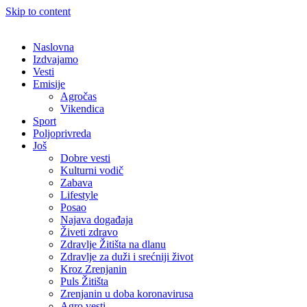
Skip to content
Naslovna
Izdvajamo
Vesti
Emisije
Agročas
Vikendica
Sport
Poljoprivreda
Još
Dobre vesti
Kulturni vodič
Zabava
Lifestyle
Posao
Najava događaja
Živeti zdravo
Zdravlje Žitišta na dlanu
Zdravlje za duži i srećniji život
Kroz Zrenjanin
Puls Žitišta
Zrenjanin u doba koronavirusa
Agro vesti