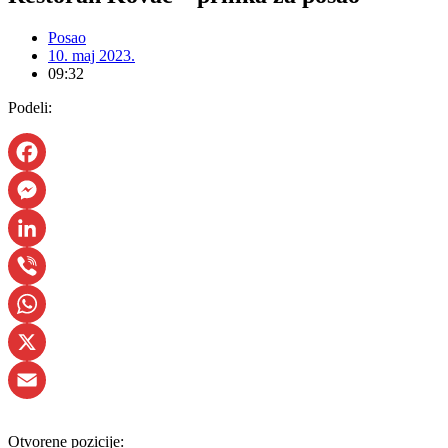
Posao
10. maj 2023.
09:32
Podeli:
Facebook
Messenger
LinkedIn
Viber
WhatsApp
X
Email
Otvorene pozicije: