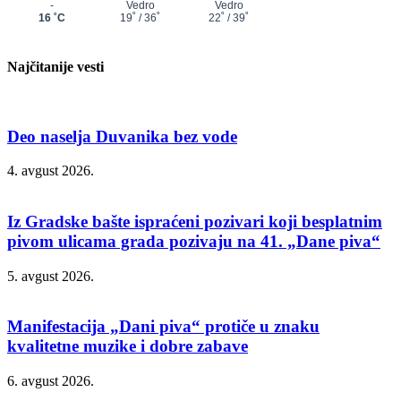
Najčitanije vesti
Deo naselja Duvanika bez vode
4. avgust 2026.
Iz Gradske bašte ispraćeni pozivari koji besplatnim
pivom ulicama grada pozivaju na 41. „Dane piva“
5. avgust 2026.
Manifestacija „Dani piva“ protiče u znaku
kvalitetne muzike i dobre zabave
6. avgust 2026.