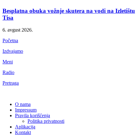
Besplatna obuka vožnje skutera na vodi na Izletištu
Tisa
6. avgust 2026.
Početna
Izdvajamo
Meni
Radio
Pretraga
O nama
Impressum
Pravila korišćenja
Politika privatnosti
Aplikacija
Kontakt