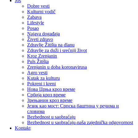
Još
Dobre vesti
Kulturni vodič
Zabava
Lifestyle
Posao
Najava događaja
Živeti zdravo
Zdravlje Žitišta na dlanu
Zdravlje za duži i srećniji život
Kroz Zrenjanin
Puls Žitišta
Zrenjanin u doba koronavirusa
Agro vesti
Kutak za kulturu
Pokreni i kreni
Нова Црња кроз време
Србија кроз време
Зрењанин кроз време
Језик као мост: Српска баштина у речима и
словима
Bezbednost u saobraćaju
Bezbednost u saobraćaju-naša zajednička odgovornost
Kontakt