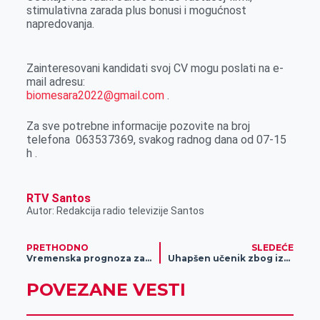
stimulativna zarada plus bonusi i mogućnost
napredovanja.
Zainteresovani kandidati svoj CV mogu poslati na e-
mail adresu:
biomesara2022@gmail.com
.
Za sve potrebne informacije pozovite na broj
telefona 063537369, svakog radnog dana od 07-15
h .
RTV Santos
Autor: Redakcija radio televizije Santos
PRETHODNO
SLEDEĆE
Vremenska prognoza za 8. maj
Uhapšen učenik zbog izazivanja panike
POVEZANE VESTI