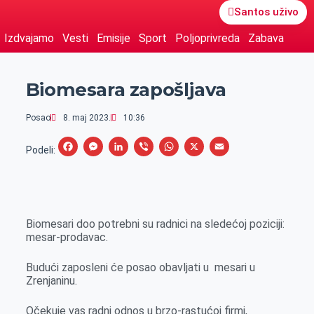
Santos uživo
Izdvajamo
Vesti
Emisije
Sport
Poljoprivreda
Zabava
Biomesara zapošljava
Posao
8. maj 2023.
10:36
F
M
L
V
W
X
E
Podeli:
a
e
i
i
h
m
c
s
n
b
a
a
e
s
k
e
t
i
Biomesari doo potrebni su radnici na sledećoj poziciji:
b
e
e
r
s
l
mesar-prodavac.
o
n
d
A
o
g
I
p
Budući zaposleni će posao obavljati u mesari u
Zrenjaninu.
k
e
n
p
r
Očekuje vas radni odnos u brzo-rastućoj firmi,