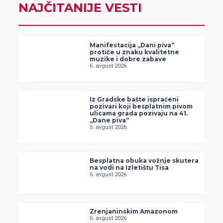
NAJČITANIJE VESTI
Manifestacija „Dani piva“
protiče u znaku kvalitetne
muzike i dobre zabave
6. avgust 2026.
Iz Gradske bašte ispraćeni
pozivari koji besplatnim pivom
ulicama grada pozivaju na 41.
„Dane piva“
5. avgust 2026.
Besplatna obuka vožnje skutera
na vodi na Izletištu Tisa
6. avgust 2026.
Zrenjaninskim Amazonom
6. avgust 2026.