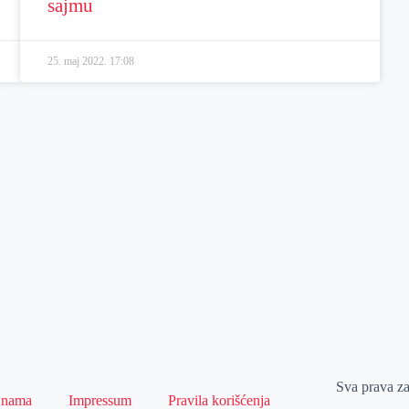
sajmu
25. maj 2022.
17:08
Sva prava z
 nama
Impressum
Pravila korišćenja