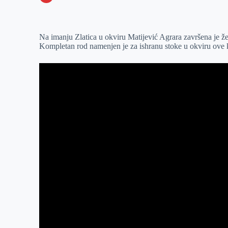
o
n
e
e
a
E
k
g
d
r
t
m
Na imanju Zlatica u okviru Matijević Agrara završena je že
e
I
s
a
Kompletan rod namenjen je za ishranu stoke u okviru ove
r
n
A
i
p
l
p