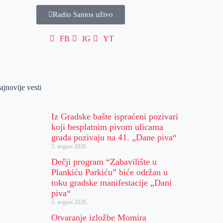
Radio Santos uživo
FB
IG
YT
ajnovije vesti
Iz Gradske bašte ispraćeni pozivari
koji besplatnim pivom ulicama
grada pozivaju na 41. „Dane piva“
5. avgust 2026.
Dečji program “Zabavilište u
Plankiću Parkiću” biće održan u
toku gradske manifestacije „Dani
piva“
5. avgust 2026.
Otvaranje izložbe Momira