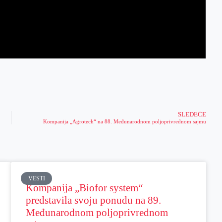
SLEDEĆE
Kompanija „Agrotech“ na 88. Međunarodnom poljoprivrednom sajmu
VESTI
Kompanija „Biofor system“
predstavila svoju ponudu na 89.
Međunarodnom poljoprivrednom