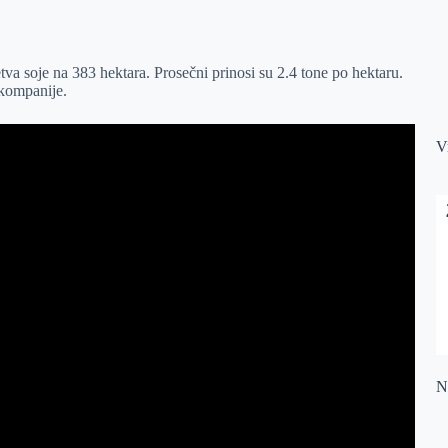
tva soje na 383 hektara. Prosečni prinosi su 2.4 tone po hektaru.
 kompanije.
V
Na