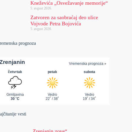
Kneževića „Osvežavanje memorije“
5. avgust 2026.
Zatvoren za saobraćaj deo ulice
Vojvode Petra Bojovića
5. avgust 2026.
remenska prognoza
jčitanije vesti
„Zrenjanin zove“