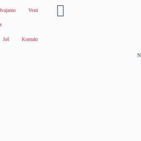
dvajamo
Vesti
t
Još
Kontakt
N