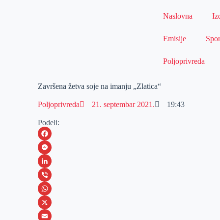
Naslovna
Iz
Emisije
Spor
Poljoprivreda
Završena žetva soje na imanju „Zlatica“
Poljoprivreda
21. septembar 2021.
19:43
Podeli:
F
a
M
c
e
L
e
s
i
V
b
s
n
i
W
o
e
k
b
h
X