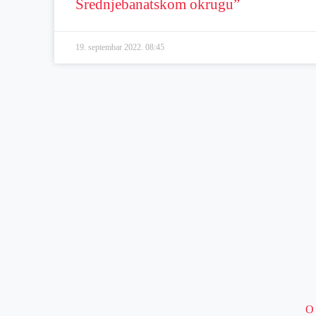
Srednjebanatskom okrugu”
19. septembar 2022.
08:45
O