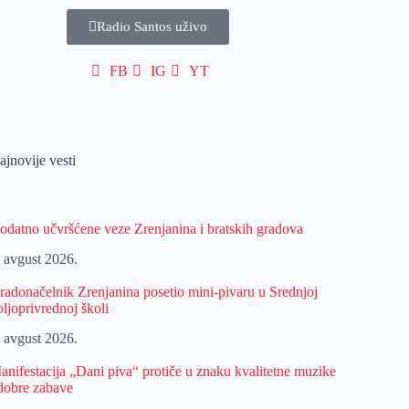
Radio Santos uživo
FB
IG
YT
ajnovije vesti
odatno učvršćene veze Zrenjanina i bratskih gradova
. avgust 2026.
radonačelnik Zrenjanina posetio mini-pivaru u Srednjoj
oljoprivrednoj školi
. avgust 2026.
anifestacija „Dani piva“ protiče u znaku kvalitetne muzike
 dobre zabave