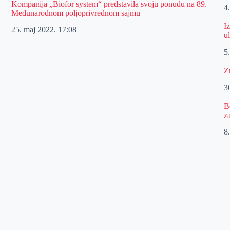
Kompanija „Biofor system“ predstavila svoju ponudu na 89.
4
Međunarodnom poljoprivrednom sajmu
I
25. maj 2022.
17:08
u
5
Z
30
B
z
8.