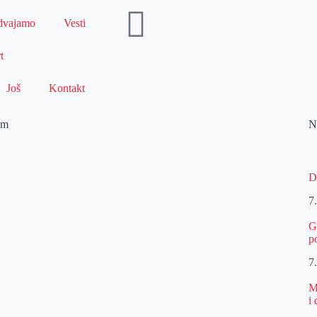
dvajamo
Vesti
t
Još
Kontakt
am
N
D
7
G
p
7
M
i