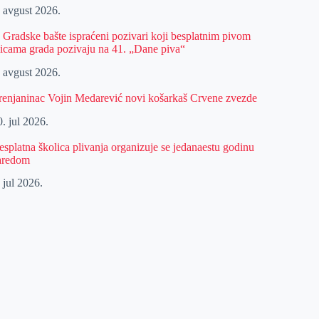
. avgust 2026.
z Gradske bašte ispraćeni pozivari koji besplatnim pivom
licama grada pozivaju na 41. „Dane piva“
. avgust 2026.
renjaninac Vojin Medarević novi košarkaš Crvene zvezde
. jul 2026.
esplatna školica plivanja organizuje se jedanaestu godinu
aredom
 jul 2026.