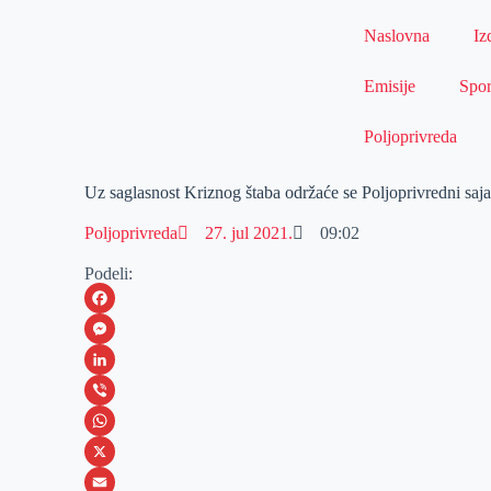
Naslovna
Iz
Emisije
Spor
Poljoprivreda
Uz saglasnost Kriznog štaba održaće se Poljoprivredni saj
Poljoprivreda
27. jul 2021.
09:02
Podeli:
F
a
M
c
e
L
e
s
i
V
b
s
n
i
W
o
e
k
b
h
X