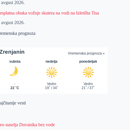
. avgust 2026.
esplatna obuka vožnje skutera na vodi na Izletištu Tisa
. avgust 2026.
remenska prognoza
jčitanije vesti
eo naselja Duvanika bez vode