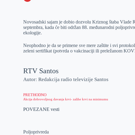
o
n
e
e
a
E
k
g
d
r
t
m
Novosadski sajam je dobio dozvolu Kriznog štaba Vlade Rep
e
I
s
a
septembra, kada će biti održan 88. međunarodni poljoprivr
r
n
A
i
ekologije.
p
l
Neophodno je da se primene sve mere zaštite i svi protokoli, 
p
zeleni sertifikat (potvrda o vakcinaciji ili preležanom KOVI
RTV Santos
Autor: Redakcija radio televizije Santos
PRETHODNO
Akcija dobrovoljnog davanja krvi- zalihe krvi na minimumu
POVEZANE vesti
Poljoprivreda