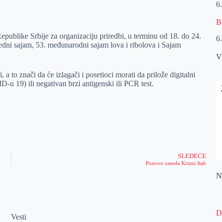
6
B
ublike Srbije za organizaciju priredbi, u terminu od 18. do 24.
6
edni sajam, 53. međunarodni sajam lova i ribolova i Sajam
V
a to znači da će izlagači i posetioci morati da prilože digitalni
D-u 19) ili negativan brzi antigenski ili PCR test.
SLEDEĆE
Ponovo zaseda Krizni štab
Na
D
Vesti