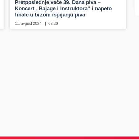
Pretposlednje veče 39. Dana piva –
Koncert „Bajage i Instruktora“ i napeto
finale u brzom ispijanju piva
11. avgust 2024.
03:20