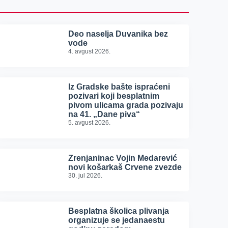
Deo naselja Duvanika bez
vode
4. avgust 2026.
Iz Gradske bašte ispraćeni
pozivari koji besplatnim
pivom ulicama grada pozivaju
na 41. „Dane piva“
5. avgust 2026.
Zrenjaninac Vojin Medarević
novi košarkaš Crvene zvezde
30. jul 2026.
Besplatna školica plivanja
organizuje se jedanaestu