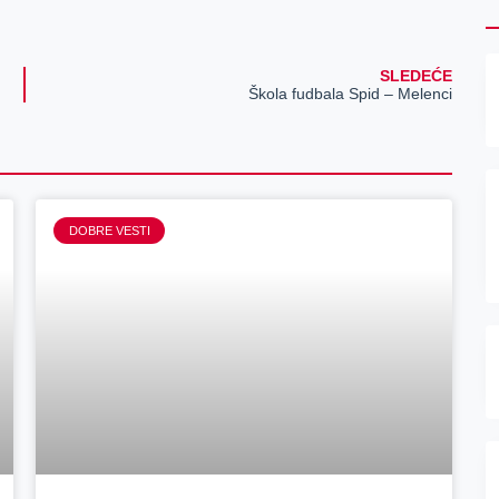
SLEDEĆE
Škola fudbala Spid – Melenci
DOBRE VESTI