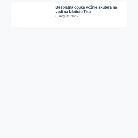
Besplatna obuka vožnje skutera na
vodi na Izletištu Tisa
6. avgust 2026.