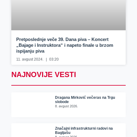
Pretposlednje veče 39. Dana piva – Koncert
„Bajage i Instruktora“ i napeto finale u brzom
ispijanju piva
11. avgust 2024.
03:20
NAJNOVIJE VESTI
Dragana Mirković večeras na Trgu
slobode
8. avgust 2026.
Značajni infrastrukturni radovi na
Bagljašu