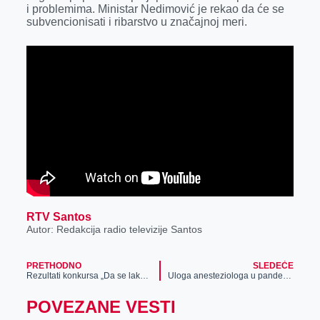
k
e
n
p
i problemima. Ministar Nedimović je rekao da će se
subvencionisati i ribarstvo u značajnoj meri.
r
RTV Santos
Autor: Redakcija radio televizije Santos
PRETHODNO
SLEDEĆE
Rezultati konkursa „Da se lakše diše“
Uloga anesteziologa u pandemiji korona virusa
POVEZANE VESTI