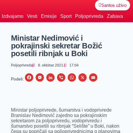
Santos uživo
Izdvajamo
Vesti
Emisije
Sport
Poljoprivreda
Zabava
Ministar Nedimović i
pokrajinski sekretar Božić
posetili ribnjak u Boki
Poljoprivreda
8. oktobar 2021.
17:04
F
M
L
V
W
X
E
Podeli:
a
e
i
i
h
m
c
s
n
b
a
a
e
s
k
e
t
i
Ministar poljoprivrede, šumarstva i vodoprivrede
b
e
e
r
s
l
Branislav Nedimović zajedno sa pokrajinskim
o
n
d
A
sekretarom za poljoprivredu, vodoprivredu i
šumarstvo posetili su ribnjak “Selište” u Boki, nakon
o
g
I
p
čega su popričali sa poljoprivrednicima o planovima