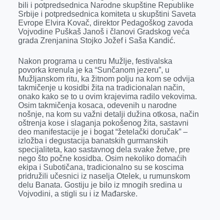
bili i potpredsednica Narodne skupštine Republike
Srbije i potpredsednica komiteta u skupštini Saveta
Evrope Elvira Kovač, direktor Pedagoškog zavoda
Vojvodine Puškaš Janoš i članovi Gradskog veća
grada Zrenjanina Stojko Jožef i Saša Kandić.
Nakon programa u centru Mužlje, festivalska
povorka krenula je ka “Sunčanom jezeru”, u
Mužljanskom ritu, ka žitnom polju na kom se odvija
takmičenje u kosidbi žita na tradicionalan način,
onako kako se to u ovim krajevima radilo vekovima.
Osim takmičenja kosaca, odevenih u narodne
nošnje, na kom su važni detalji dužina otkosa, način
oštrenja kose i slaganja pokošenog žita, sastavni
deo manifestacije je i bogat “žetelački doručak” –
izložba i degustacija banatskih gurmanskih
specijaliteta, kao sastavnog dela svake žetve, pre
nego što počne kosidba. Osim nekoliko domaćih
ekipa i Subotičana, tradicionalno su se koscima
pridružili učesnici iz naselja Otelek, u rumunskom
delu Banata. Gostiju je bilo iz mnogih sredina u
Vojvodini, a stigli su i iz Mađarske.