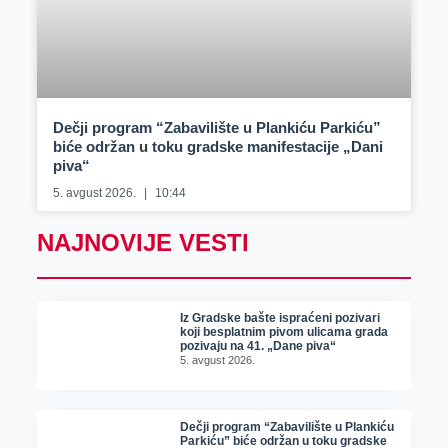
Dečji program “Zabavilište u Plankiću Parkiću”
biće održan u toku gradske manifestacije „Dani
piva“
5. avgust 2026.
10:44
NAJNOVIJE VESTI
Iz Gradske bašte ispraćeni pozivari
koji besplatnim pivom ulicama grada
pozivaju na 41. „Dane piva“
5. avgust 2026.
Dečji program “Zabavilište u Plankiću
Parkiću” biće održan u toku gradske