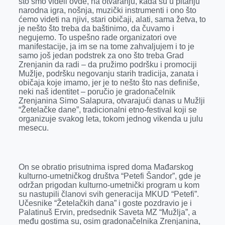
što smo videli ovde, na otvaranju, kada su u pitanju
o
g
I
p
narodna igra, nošnja, muzički instrumenti i ono što
k
e
n
p
ćemo videti na njivi, stari običaji, alati, sama žetva, to
je nešto što treba da baštinimo, da čuvamo i
r
negujemo. To uspešno rade organizatori ove
manifestacije, ja im se na tome zahvaljujem i to je
samo još jedan podstrek za ono što treba Grad
Zrenjanin da radi – da pružimo podršku i promociji
Mužlje, podršku negovanju starih tradicija, zanata i
običaja koje imamo, jer je to nešto što nas definiše,
neki naš identitet – poručio je gradonačelnik
Zrenjanina Simo Salapura, otvarajući danas u Mužlji
“Žetelačke dane”, tradicionalni etno-festival koji se
organizuje svakog leta, tokom jednog vikenda u julu
mesecu.
On se obratio prisutnima ispred doma Mađarskog
kulturno-umetničkog društva “Petefi Šandor”, gde je
održan prigodan kulturno-umetnički program u kom
su nastupili članovi svih generacija MKUD “Petefi”.
Učesnike “Žetelačkih dana” i goste pozdravio je i
Palatinuš Ervin, predsednik Saveta MZ “Mužlja”, a
među gostima su, osim gradonačelnika Zrenjanina,