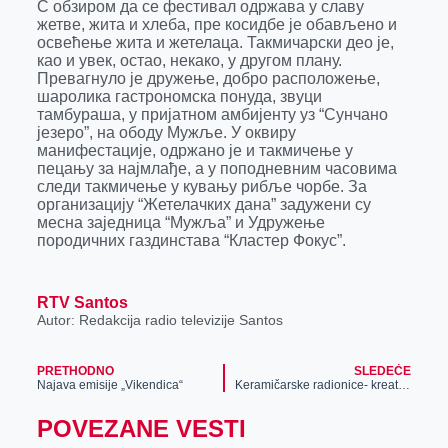
С обзиром да се фестивал одржава у славу
жетве, жита и хлеба, пре косидбе је обављено и
освећење жита и жетелаца. Такмичарски део је,
као и увек, остао, некако, у другом плану.
Превагнуло је дружење, добро расположење,
шаролика гастрономска понуда, звуци
тамбураша, у пријатном амбијенту уз “Сунчано
језеро”, на ободу Мужље. У оквиру
манифестације, одржано је и такмичење у
пецању за најмлађе, а у поподневним часовима
следи такмичење у кувању рибље чорбе. За
организацију “Жетелачких дана” задужени су
месна заједница “Мужља” и Удружење
породичних газдинстава “Кластер Фокус”.
RTV Santos
Autor: Redakcija radio televizije Santos
PRETHODNO
SLEDEĆE
Najava emisije „Vikendica“
Keramičarske radionice- kreativna relaksacija
POVEZANE VESTI