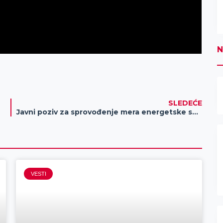
N
SLEDEĆE
Javni poziv za sprovođenje mera energetske sanacije
VESTI