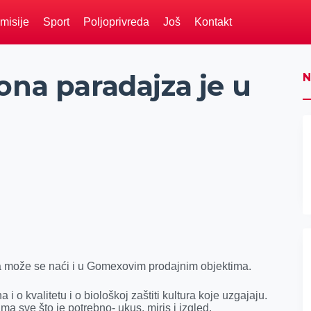
misije
Sport
Poljoprivreda
Još
Kontakt
ona paradajza je u
N
, a može se naći i u Gomexovim prodajnim objektima.
 o kvalitetu i o biološkoj zaštiti kultura koje uzgajaju.
ma sve što je potrebno- ukus, miris i izgled.