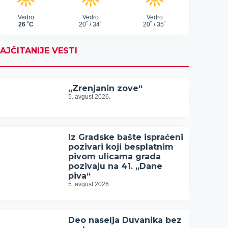
AJČITANIJE VESTI
„Zrenjanin zove“
5. avgust 2026.
Iz Gradske bašte ispraćeni
pozivari koji besplatnim
pivom ulicama grada
pozivaju na 41. „Dane
piva“
5. avgust 2026.
Deo naselja Duvanika bez