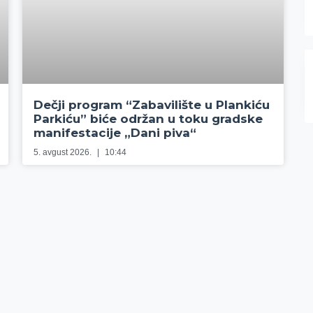
Dečji program “Zabavilište u Plankiću
Parkiću” biće održan u toku gradske
manifestacije „Dani piva“
5. avgust 2026.
10:44