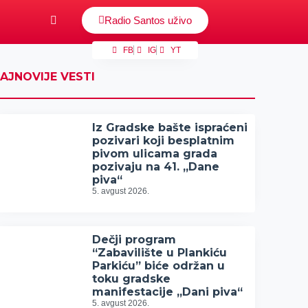
Radio Santos uživo
FB
IG
YT
AJNOVIJE VESTI
Iz Gradske bašte ispraćeni
pozivari koji besplatnim
pivom ulicama grada
pozivaju na 41. „Dane
piva“
5. avgust 2026.
Dečji program
“Zabavilište u Plankiću
Parkiću” biće održan u
toku gradske
manifestacije „Dani piva“
5. avgust 2026.