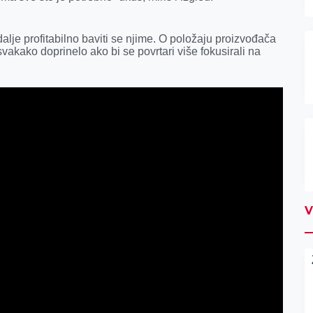
alje profitabilno baviti se njime. O položaju proizvođača
svakako doprinelo ako bi se povrtari više fokusirali na
V