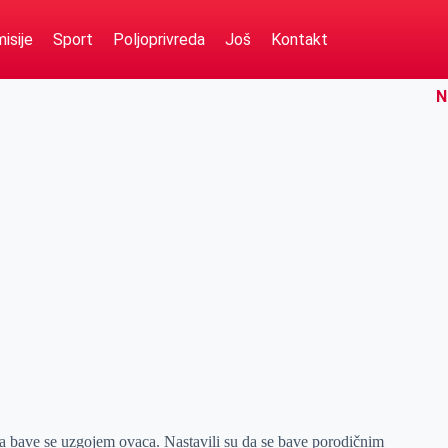
isije
Sport
Poljoprivreda
Još
Kontakt
N
a bave se uzgojem ovaca. Nastavili su da se bave porodičnim