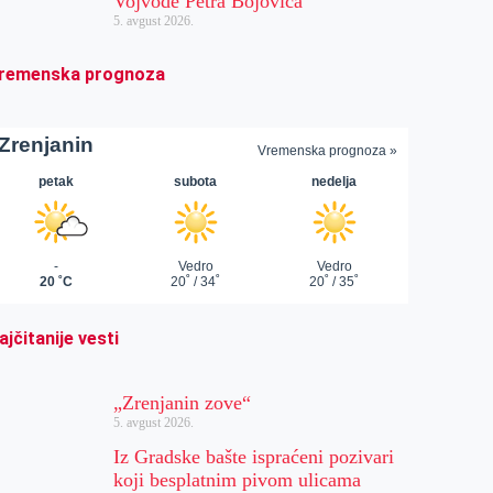
Vojvode Petra Bojovića
5. avgust 2026.
remenska prognoza
ajčitanije vesti
„Zrenjanin zove“
5. avgust 2026.
Iz Gradske bašte ispraćeni pozivari
koji besplatnim pivom ulicama