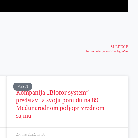
SLEDEĆE
Novo izdanje emisije Agročas
VESTI
Kompanija „Biofor system“
predstavila svoju ponudu na 89.
Međunarodnom poljoprivrednom
sajmu
25. maj 2022.
17:08