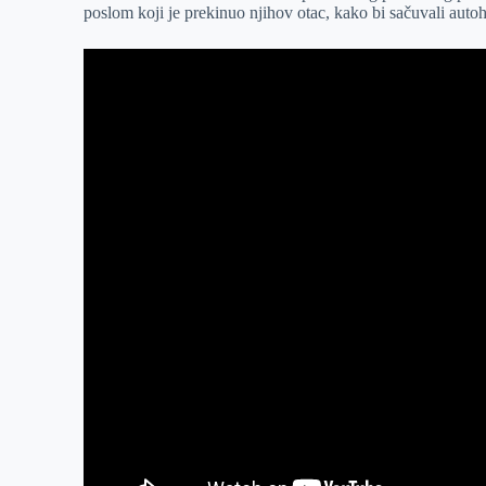
poslom koji je prekinuo njihov otac, kako bi sačuvali auto
r
n
A
i
p
l
p