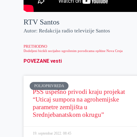
RTV Santos
Autor: Redakcija radio televizije Santos
PRETHODNO
Dodeljeni bicikli socijalno ugroženim porodicama opštine Nova Crnja
POVEZANE vesti
POLJOPRIVREDA
PSS uspešno privodi kraju projekat
“Uticaj sumpora na agrohemijske
parametre zemljišta u
Srednjebanatskom okrugu”
19. septembar 2022.
08:45