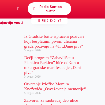
Radio Santos
uživo
FB
IG
YT
ajnovije vesti
Iz Gradske bašte ispraćeni pozivari
koji besplatnim pivom ulicama
grada pozivaju na 41. „Dane piva“
5. avgust 2026.
Dečji program “Zabavilište u
Plankiću Parkiću” biće održan u
toku gradske manifestacije „Dani
piva“
5. avgust 2026.
Otvaranje izložbe Momira
Kneževića „Osvežavanje memorije“
5. avgust 2026.
Zatvoren za saobraćaj deo ulice