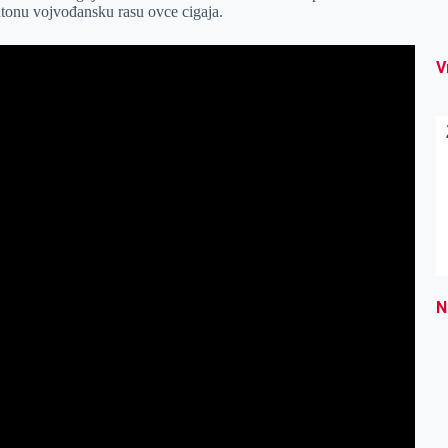
htonu vojvođansku rasu ovce cigaja.
V
N