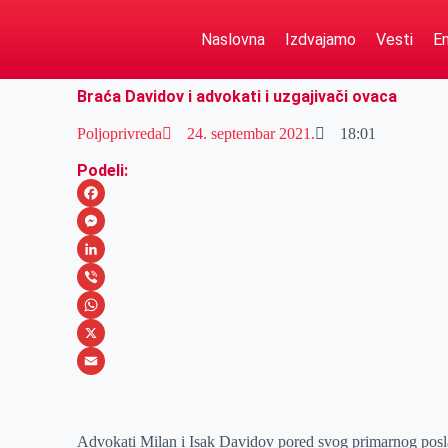
Naslovna
Izdvajamo
Vesti
Em
Braća Davidov i advokati i uzgajivači ovaca
Poljoprivreda
24. septembar 2021.
18:01
Podeli:
F
a
M
c
e
L
e
s
i
V
b
s
n
i
W
o
e
k
b
h
X
o
n
e
e
a
E
k
g
d
r
t
m
Advokati Milan i Isak Davidov pored svog primarnog posl
e
I
s
a