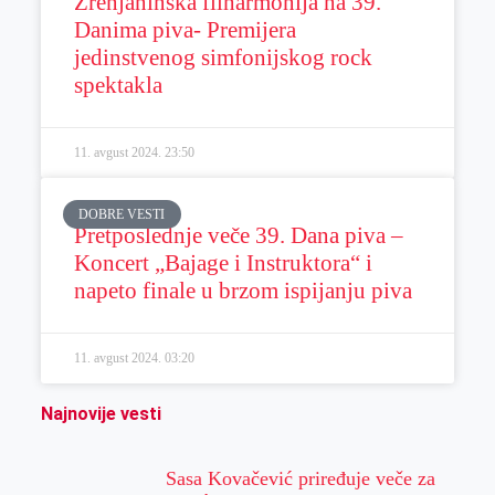
Zrenjaninska filharmonija na 39.
Danima piva- Premijera
jedinstvenog simfonijskog rock
spektakla
11. avgust 2024.
23:50
DOBRE VESTI
Pretposlednje veče 39. Dana piva –
Koncert „Bajage i Instruktora“ i
napeto finale u brzom ispijanju piva
11. avgust 2024.
03:20
Najnovije vesti
Sasa Kovačević priređuje veče za