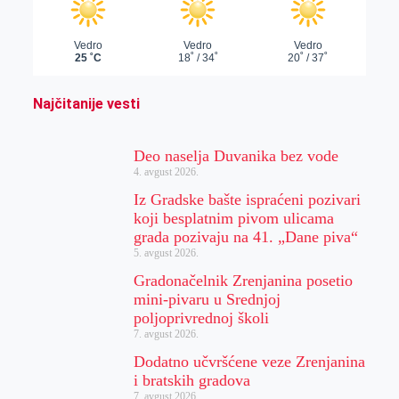
Najčitanije vesti
Deo naselja Duvanika bez vode
4. avgust 2026.
Iz Gradske bašte ispraćeni pozivari
koji besplatnim pivom ulicama
grada pozivaju na 41. „Dane piva“
5. avgust 2026.
Gradonačelnik Zrenjanina posetio
mini-pivaru u Srednjoj
poljoprivrednoj školi
7. avgust 2026.
Dodatno učvršćene veze Zrenjanina
i bratskih gradova
7. avgust 2026.