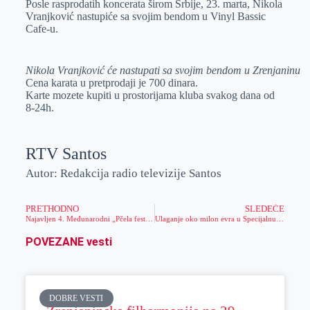
Posle rasprodatih koncerata širom Srbije, 23. marta, Nikola
e
I
s
a
Vranjković nastupiće sa svojim bendom u Vinyl Bassic
r
n
A
i
Cafe-u.
p
l
p
Nikola Vranjković će nastupati sa svojim bendom u Zrenjaninu
Cena karata u pretprodaji je 700 dinara.
Karte mozete kupiti u prostorijama kluba svakog dana od
8-24h.
RTV Santos
Autor: Redakcija radio televizije Santos
PRETHODNO
SLEDEĆE
Najavljen 4. Međunarodni „Pčela fest” u Melencima
Ulaganje oko milon evra u Specijalnu bolnicu za rehabilitaciju „Rusanda“
POVEZANE vesti
DOBRE VESTI