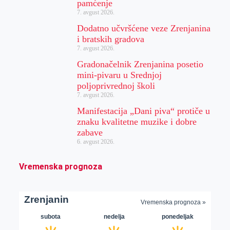
pamćenje
7. avgust 2026.
Dodatno učvršćene veze Zrenjanina
i bratskih gradova
7. avgust 2026.
Gradonačelnik Zrenjanina posetio
mini-pivaru u Srednjoj
poljoprivrednoj školi
7. avgust 2026.
Manifestacija „Dani piva“ protiče u
znaku kvalitetne muzike i dobre
zabave
6. avgust 2026.
Vremenska prognoza