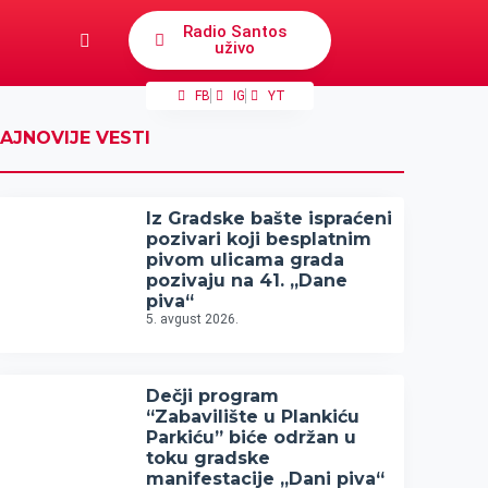
Radio Santos
uživo
FB
IG
YT
AJNOVIJE VESTI
Iz Gradske bašte ispraćeni
pozivari koji besplatnim
pivom ulicama grada
pozivaju na 41. „Dane
piva“
5. avgust 2026.
Dečji program
“Zabavilište u Plankiću
Parkiću” biće održan u
toku gradske
manifestacije „Dani piva“