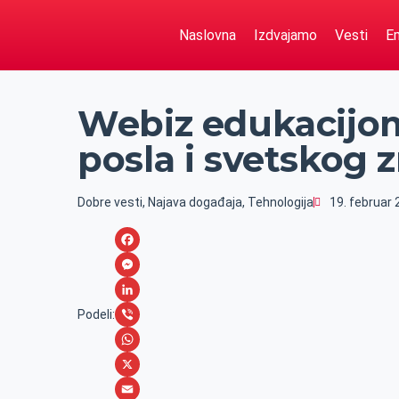
Naslovna
Izdvajamo
Vesti
Em
Webiz edukacijo
posla i svetskog 
Dobre vesti
,
Najava događaja
,
Tehnologija
19. februar 
F
a
M
c
e
L
Podeli:
e
s
i
V
b
s
n
i
W
o
e
k
b
h
X