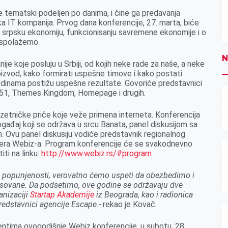
e tematski podeljen po danima, i čine ga predavanja
ka IT kompanija. Prvog dana konferencije, 27. marta, biće
a srpsku ekonomiju, funkcionisanju savremene ekonomije i o
raspolažemo.
N
e koje posluju u Srbiji, od kojih neke rade za naše, a neke
roizvod, kako formirati uspešne timove i kako postati
godinama postižu uspešne rezultate. Govoriće predstavnici
a51, Themes Kingdom, Homepage i drugih.
etničke priče koje veže primena interneta. Konferencija
događaj koji se održava u srcu Banata, panel diskusijom sa
. Ovu panel diskusiju vodiće predstavnik regionalnog
nera Webiz-a. Program konferencije će se svakodnevno
ti na linku:
http://www.webiz.rs/#program
bog popunjenosti, verovatno ćemo uspeti da obezbedimo i
esovane. Da podsetimo, ove godine se održavaju dve
anizaciji
Startap Akademije
iz Beograda, kao i radionica
redstavnici agencije Escape.-
rekao je Kovač.
mentima ovogodišnje Webiz konferencije, u subotu, 28.