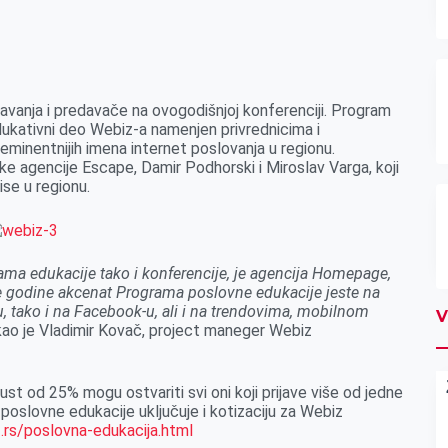
davanja i predavače na ovogodišnjoj konferenciji. Program
edukativni deo Webiz-a namenjen privrednicima i
eminentnijih imena internet poslovanja u regionu.
ke agencije Escape, Damir Podhorski i Miroslav Varga, koji
ise u regionu.
rama edukacije tako i konferencije, je agencija Homepage,
ve godine akcenat Programa poslovne edukacije jeste na
, tako i na Facebook-u, ali i na trendovima, mobilnom
V
ao je Vladimir Kovač, project maneger Webiz
st od 25% mogu ostvariti svi oni koji prijave više od jedne
poslovne edukacije uključuje i kotizaciju za Webiz
.rs/poslovna-edukacija.html