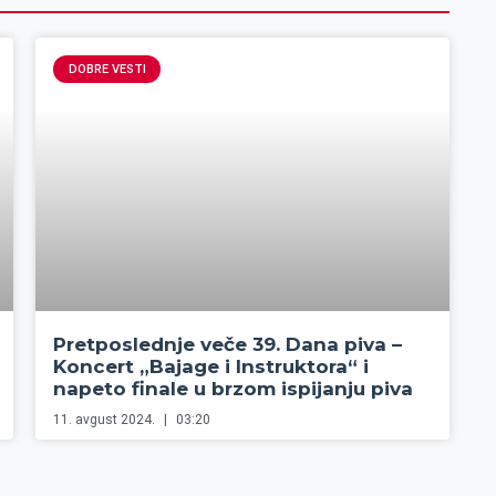
DOBRE VESTI
Pretposlednje veče 39. Dana piva –
Koncert „Bajage i Instruktora“ i
napeto finale u brzom ispijanju piva
11. avgust 2024.
03:20