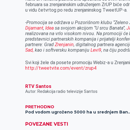
februara sa zrenjaninskim udruženjem ZrUP biće odr
u vidu četvrtog po redu zrenjaninskog TweetUP-a.
-Promocija se održava u Pozorišnom klubu ‘’Zeleno 
Dijamant
,
Idea
sa svojom akcijom ‘’U srcu Banata’’,
J
realizovana na vrlo visokom nivou. Na promociji će bi
predstavnici partnerskih kompanija i prijatelji kon
partnere: Grad
Zrenjanin
, digitalnog partnera agenci
Sad,
kao i softversku kompaniju
Levi9
, na čiju pod
Svi koji žele da posete promociju Webiz-a u Zrenjani
http://tweetvite.com/event/zrup4
RTV Santos
Autor: Redakcija radio televizije Santos
PRETHODNO
Pod vodom ugroženo 5000 ha u srednjem Banatu, bageri pot
POVEZANE VESTI