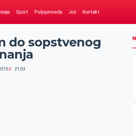
isije
Sport
Poljoprivreda
Još
Kontakt
m do sopstvenog
N
znanja
2015.
21:03