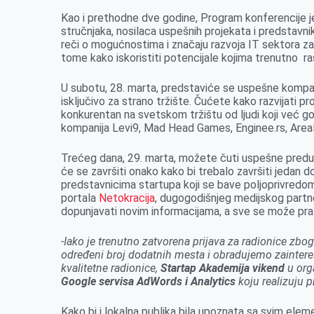
Kao i prethodne dve godine, Program konferencije j
stručnjaka, nosilaca uspešnih projekata i predstavni
reči o mogućnostima i značaju razvoja IT sektora z
tome kako iskoristiti potencijale kojima trenutno 
U subotu, 28. marta, predstaviće se uspešne kompanij
isključivo za strano tržište. Čućete kako razvijati p
konkurentan na svetskom tržištu od ljudi koji već 
kompanija Levi9, Mad Head Games, Enginee.rs, Are
Trećeg dana, 29. marta, možete čuti uspešne preduz
će se završiti onako kako bi trebalo završiti jedan 
predstavnicima startupa koji se bave poljoprivredom
portala
Netokracija
, dugogodišnjeg medijskog part
dopunjavati novim informacijama, a sve se može prati
-Iako je trenutno zatvorena prijava za radionice z
određeni broj dodatnih mesta i obradujemo zainter
kvalitetne radionice,
Startap Akademija vikend
u org
Google servisa AdWords i Analytics
koju realizuju p
Kako bi i lokalna publika bila upoznata sa svim ele