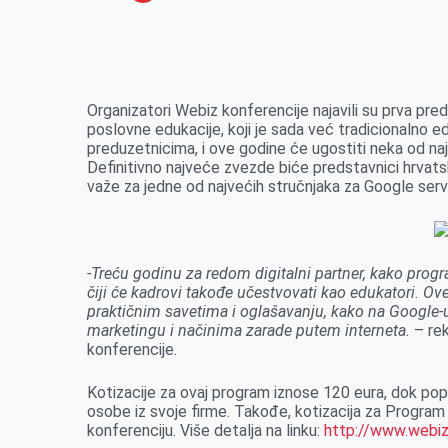
o
n
e
e
a
E
k
g
d
r
t
m
e
I
s
a
r
n
A
i
Organizatori Webiz konferencije najavili su prva pre
poslovne edukacije, koji je sada već tradicionalno 
p
l
preduzetnicima, i ove godine će ugostiti neka od naj
p
Definitivno najveće zvezde biće predstavnici hrvats
važe za jedne od najvećih stručnjaka za Google serv
-Treću godinu za redom digitalni partner, kako prog
čiji će kadrovi takođe učestvovati kao edukatori. O
praktičnim savetima i oglašavanju, kako na Google-u
marketingu i načinima zarade putem interneta.
– rek
konferencije.
Kotizacije za ovaj program iznose 120 eura, dok popu
osobe iz svoje firme. Takođe, kotizacija za Program 
konferenciju. Više detalja na linku:
http://www.webiz