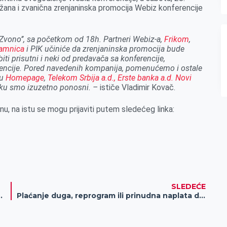
žana i zvanična zrenjaninska promocija Webiz konferencije
Zvono’’, sa početkom od 18h. Partneri Webiz-a,
Frikom
,
amnica
i PIK učiniće da zrenjaninska promocija bude
ti prisutni i neki od predavača sa konferencije,
ferencije. Pored navedenih kompanija, pomenućemo i ostale
ju
Homepage
,
Telekom Srbija a.d.,
Erste banka a.d. Novi
ršku smo izuzetno ponosni. –
ističe Vladimir Kovač.
nu, na istu se mogu prijaviti putem sledećeg linka:
SLEDEĆE
onuli pokušavajući da očiste kanale (video)
Plaćanje duga, reprogram ili prinudna naplata dužnim kupcima gasa i toplotne energije