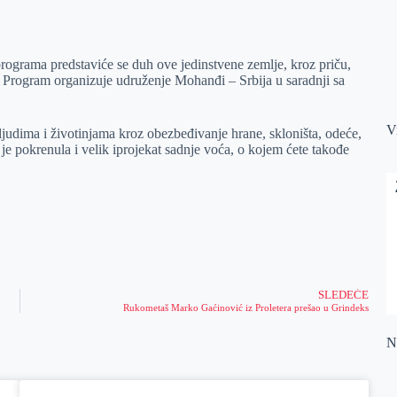
ograma predstaviće se duh ove jedinstvene zemlje, kroz priču,
u. Program organizuje udruženje Mohanđi – Srbija u saradnji sa
V
udima i životinjama kroz obezbeđivanje hrane, skloništa, odeće,
e pokrenula i velik iprojekat sadnje voća, o kojem ćete takođe
SLEDEĆE
Rukometaš Marko Gaćinović iz Proletera prešao u Grindeks
Na