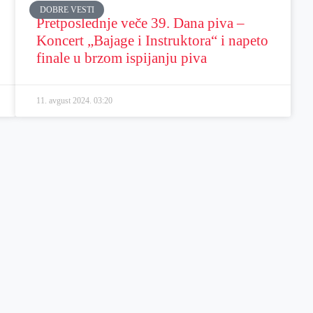
DOBRE VESTI
Pretposlednje veče 39. Dana piva –
Koncert „Bajage i Instruktora“ i napeto
finale u brzom ispijanju piva
11. avgust 2024.
03:20