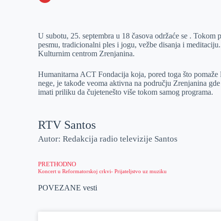
o
n
e
e
a
E
k
g
d
r
t
m
U subotu, 25. septembra u 18 časova održaće se . Tokom pr
e
I
s
a
pesmu, tradicionalni ples i jogu, vežbe disanja i meditacij
r
n
A
i
Kulturnim centrom Zrenjanina.
p
l
Humanitarna ACT Fondacija koja, pored toga što pomaže lj
p
nege, je takođe veoma aktivna na području Zrenjanina gde j
imati priliku da čujetenešto više tokom samog programa.
RTV Santos
Autor: Redakcija radio televizije Santos
PRETHODNO
Koncert u Reformatorskoj crkvi- Prijateljstvo uz muziku
POVEZANE vesti