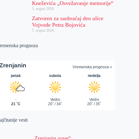
Kneževića „Osvežavanje memorije“
5. avgust 2026.
Zatvoren za saobraćaj deo ulice
Vojvode Petra Bojovića
5. avgust 2026.
remenska prognoza
jčitanije vesti
„Zrenjanin zove“