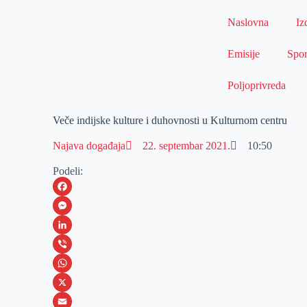
Naslovna
Iz
Emisije
Spor
Poljoprivreda
Veče indijske kulture i duhovnosti u Kulturnom centru
Najava događaja
22. septembar 2021.
10:50
Podeli:
F
a
M
c
e
L
e
s
i
V
b
s
n
i
W
o
e
k
b
h
X