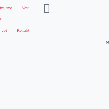
dvajamo
Vesti
t
Još
Kontakt
N