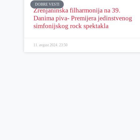
DOBRE VESTI
Zrenjaninska filharmonija na 39.
Danima piva- Premijera jedinstvenog
simfonijskog rock spektakla
11. avgust 2024.
23:50