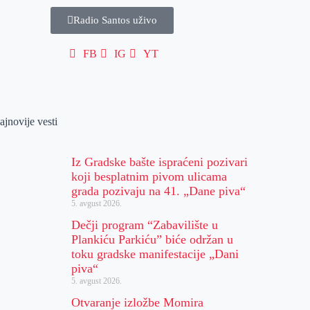
Radio Santos uživo
FB
IG
YT
ajnovije vesti
Iz Gradske bašte ispraćeni pozivari
koji besplatnim pivom ulicama
grada pozivaju na 41. „Dane piva“
5. avgust 2026.
Dečji program “Zabavilište u
Plankiću Parkiću” biće održan u
toku gradske manifestacije „Dani
piva“
5. avgust 2026.
Otvaranje izložbe Momira