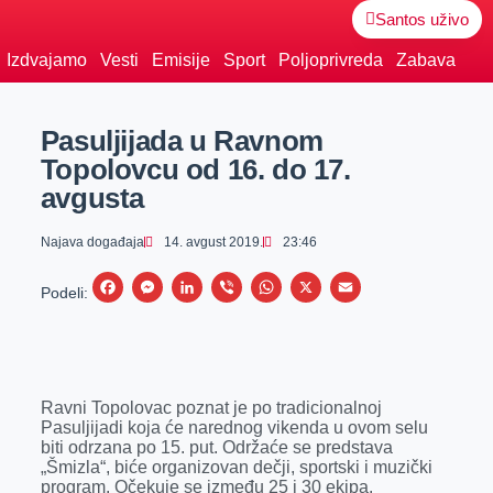
Santos uživo
Izdvajamo
Vesti
Emisije
Sport
Poljoprivreda
Zabava
Pasuljijada u Ravnom
Topolovcu od 16. do 17.
avgusta
Najava događaja
14. avgust 2019.
23:46
F
M
L
V
W
X
E
Podeli:
a
e
i
i
h
m
c
s
n
b
a
a
e
s
k
e
t
i
Ravni Topolovac poznat je po tradicionalnoj
b
e
e
r
s
l
Pasuljijadi koja će narednog vikenda u ovom selu
o
n
d
A
biti odrzana po 15. put. Održaće se predstava
„Šmizla“, biće organizovan dečji, sportski i muzički
o
g
I
p
program. Očekuje se između 25 i 30 ekipa.