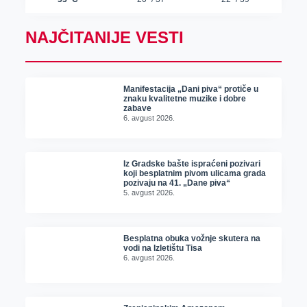
NAJČITANIJE VESTI
Manifestacija „Dani piva“ protiče u
znaku kvalitetne muzike i dobre
zabave
6. avgust 2026.
Iz Gradske bašte ispraćeni pozivari
koji besplatnim pivom ulicama grada
pozivaju na 41. „Dane piva“
5. avgust 2026.
Besplatna obuka vožnje skutera na
vodi na Izletištu Tisa
6. avgust 2026.