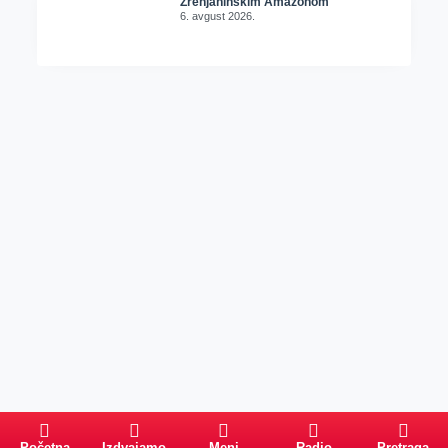
Zrenjaninskim Amazonom
6. avgust 2026.
Početna
Izdvajamo
Meni
Radio
Pretraga