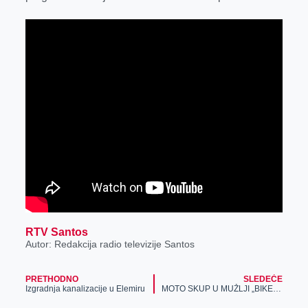
k
e
n
p
r
RTV Santos
Autor: Redakcija radio televizije Santos
PRETHODNO
SLEDEĆE
Izgradnja kanalizacije u Elemiru
MOTO SKUP U MUŽLJI „BIKE SHOW ’19“ OD 15. DO 18. AVGUSTA