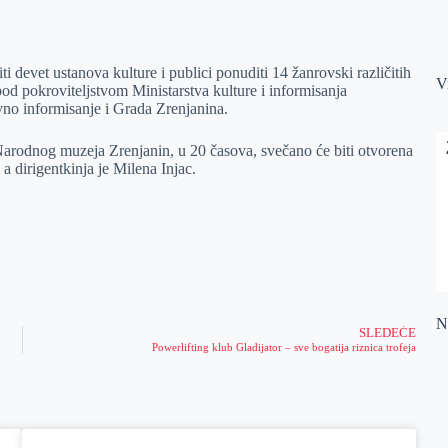
ti devet ustanova kulture i publici ponuditi 14 žanrovski različitih
V
od pokroviteljstvom Ministarstva kulture i informisanja
avno informisanje i Grada Zrenjanina.
rodnog muzeja Zrenjanin, u 20 časova, svečano će biti otvorena
 a dirigentkinja je Milena Injac.
Na
SLEDEĆE
Powerlifting klub Gladijator – sve bogatija riznica trofeja