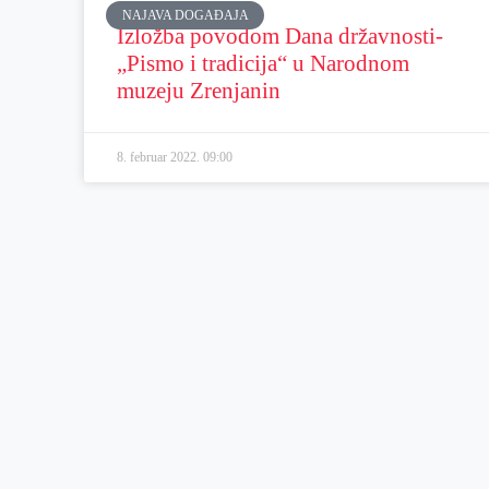
NAJAVA DOGAĐAJA
Izložba povodom Dana državnosti-
„Pismo i tradicija“ u Narodnom
muzeju Zrenjanin
8. februar 2022.
09:00