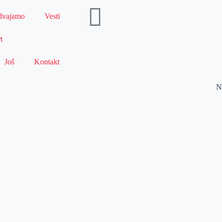
dvajamo
Vesti
t
Još
Kontakt
N