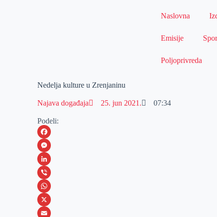
Naslovna
Iz
Emisije
Spor
Poljoprivreda
Nedelja kulture u Zrenjaninu
Najava događaja
25. jun 2021.
07:34
Podeli:
F
a
M
c
e
L
e
s
i
V
b
s
n
i
W
o
e
k
b
h
X