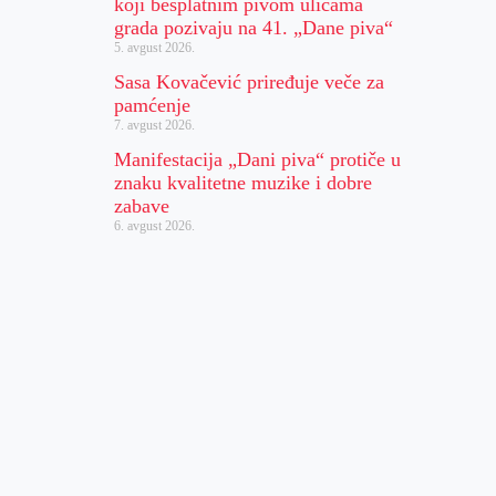
koji besplatnim pivom ulicama
grada pozivaju na 41. „Dane piva“
5. avgust 2026.
Sasa Kovačević priređuje veče za
pamćenje
7. avgust 2026.
Manifestacija „Dani piva“ protiče u
znaku kvalitetne muzike i dobre
zabave
6. avgust 2026.