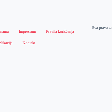
Sva prava z
 nama
Impressum
Pravila korišćenja
likacija
Kontakt
Naslovna