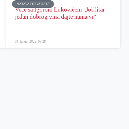
NAJAVA DOGAĐAJA
Veče sa Igorom Lukovićem „Još litar
jedan dobrog vina dajte nama vi“
31. januar 2022.
09:28