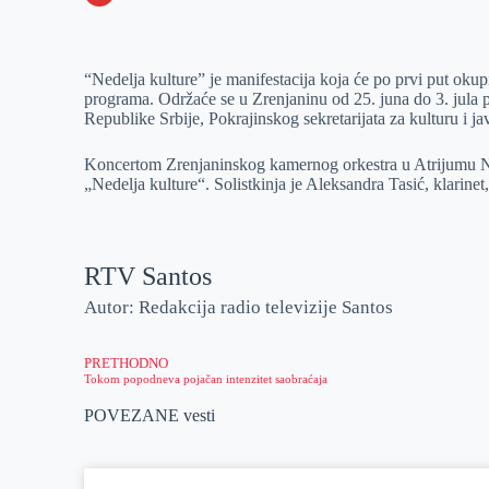
o
n
e
e
a
E
k
g
d
r
t
m
“Nedelja kulture” je manifestacija koja će po prvi put okupi
e
I
s
a
programa. Održaće se u Zrenjaninu od 25. juna do 3. jula p
r
n
A
i
Republike Srbije, Pokrajinskog sekretarijata za kulturu i j
p
l
Koncertom Zrenjaninskog kamernog orkestra u Atrijumu Na
p
„Nedelja kulture“. Solistkinja je Aleksandra Tasić, klarinet,
RTV Santos
Autor: Redakcija radio televizije Santos
PRETHODNO
Tokom popodneva pojačan intenzitet saobraćaja
POVEZANE vesti