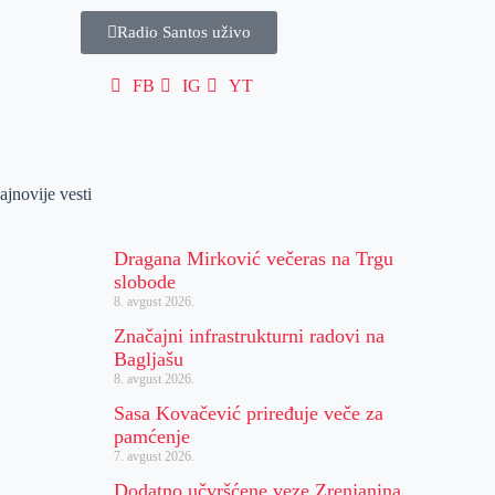
Radio Santos uživo
FB
IG
YT
ajnovije vesti
Dragana Mirković večeras na Trgu
slobode
8. avgust 2026.
Značajni infrastrukturni radovi na
Bagljašu
8. avgust 2026.
Sasa Kovačević priređuje veče za
pamćenje
7. avgust 2026.
Dodatno učvršćene veze Zrenjanina