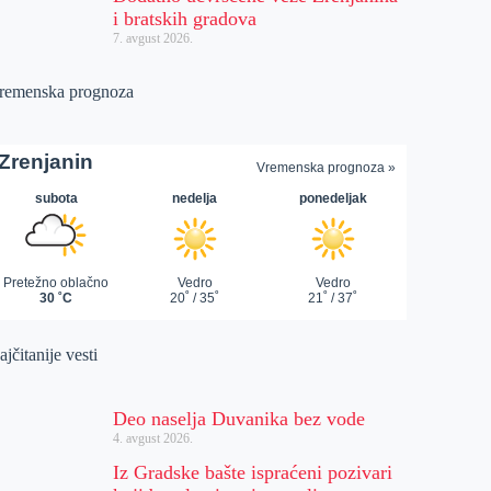
i bratskih gradova
7. avgust 2026.
remenska prognoza
jčitanije vesti
Deo naselja Duvanika bez vode
4. avgust 2026.
Iz Gradske bašte ispraćeni pozivari