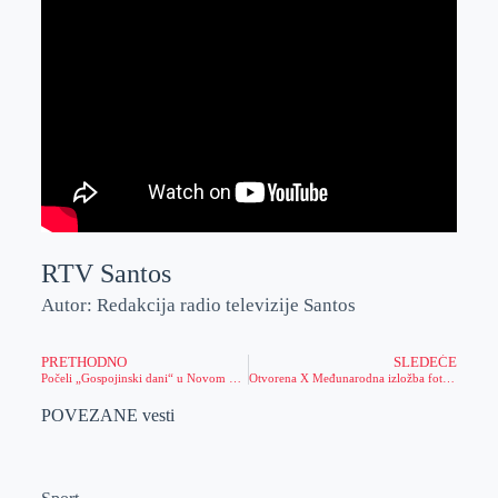
RTV Santos
Autor: Redakcija radio televizije Santos
PRETHODNO
SLEDEĆE
Počeli „Gospojinski dani“ u Novom Bečeju (video)
Otvorena X Međunarodna izložba fotografija „Zaštićena planeta“
POVEZANE vesti