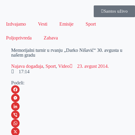
Santos uživo
Izdvajamo
Vesti
Emisije
Sport
Poljoprivreda
Zabava
Memorijalni turnir u rvanju „Darko Nišavić“ 30. avgusta u
našem gradu
Najava događaja
,
Sport
,
Video
23. avgust 2014.
17:14
Podeli:
F
a
M
c
e
L
e
s
i
V
b
s
n
i
W