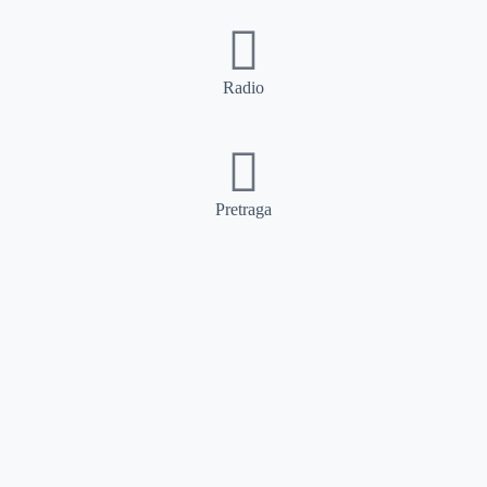
Radio
Pretraga
Pretraga
Kategorije
Ostalo
Naslovna