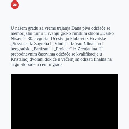
o
e
k
b
h
X
o
n
e
e
a
E
k
g
d
r
t
m
U našem gradu za vreme trajanja Dana piva održaće se
e
I
s
a
memorijalni turnir u rvanju grčko-rimskim stilom „Darko
r
n
A
i
Nišavić“ 30. avgusta. Učestvuju klubovi iz Hrvatske
„Sesvete“ iz Zagreba i „Vindija“ iz Varaždina kao i
p
l
beogradski „Partizan“ i „Proleter“ iz Zrenjanina. U
p
prepodnevnim časovima održaće se kvalifikacije u
Kristalnoj dvorani dok će u večernjim održati finalna na
Trgu Slobode u centru grada.