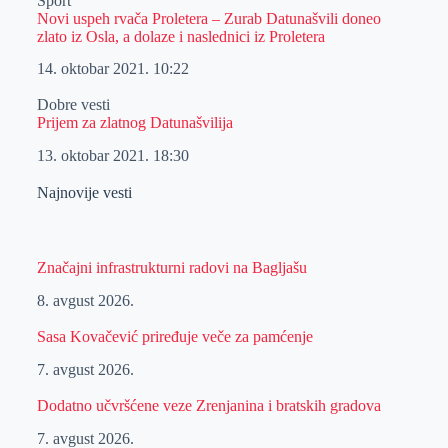
Sport
Novi uspeh rvača Proletera – Zurab Datunašvili doneo
zlato iz Osla, a dolaze i naslednici iz Proletera
14. oktobar 2021.
10:22
Dobre vesti
Prijem za zlatnog Datunašvilija
13. oktobar 2021.
18:30
Najnovije vesti
Značajni infrastrukturni radovi na Bagljašu
8. avgust 2026.
Sasa Kovačević priređuje veče za pamćenje
7. avgust 2026.
Dodatno učvršćene veze Zrenjanina i bratskih gradova
7. avgust 2026.