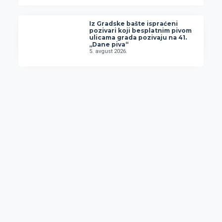
Iz Gradske bašte ispraćeni
pozivari koji besplatnim pivom
ulicama grada pozivaju na 41.
„Dane piva“
5. avgust 2026.