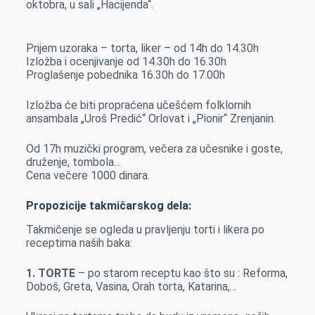
oktobra, u sali „Hacijenda“.
o
g
I
p
k
e
n
p
r
Prijem uzoraka – torta, liker – od 14h do 14.30h
Izložba i ocenjivanje od 14.30h do 16.30h
Proglašenje pobednika 16.30h do 17.00h
Izložba će biti propraćena učešćem folklornih
ansambala „Uroš Predić“ Orlovat i „Pionir“ Zrenjanin.
Od 17h muzički program, večera za učesnike i goste,
druženje, tombola…
Cena večere 1000 dinara.
Propozicije takmičarskog dela:
Takmičenje se ogleda u pravljenju torti i likera po
receptima naših baka:
1. TORTE
– po starom receptu kao što su : Reforma,
Doboš, Greta, Vasina, Orah torta, Katarina,…