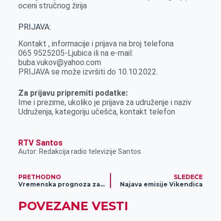
oceni stručnog žirija
PRIJAVA:
Kontakt , informacije i prijava na broj telefona
065 9525205-Ljubica ili na e-mail:
buba.vukov@yahoo.com
PRIJAVA se može izvršiti do 10.10.2022.
Za prijavu pripremiti podatke:
Ime i prezime, ukoliko je prijava za udruženje i naziv
Udruženja, kategoriju učešća, kontakt telefon
RTV Santos
Autor: Redakcija radio televizije Santos
PRETHODNO
SLEDEĆE
Vremenska prognoza za 9. oktobar
Najava emisije Vikendica
POVEZANE VESTI