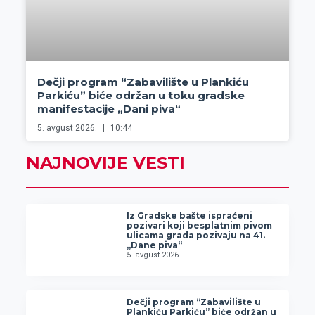
Dečji program “Zabavilište u Plankiću
Parkiću” biće održan u toku gradske
manifestacije „Dani piva“
5. avgust 2026.
10:44
NAJNOVIJE VESTI
Iz Gradske bašte ispraćeni
pozivari koji besplatnim pivom
ulicama grada pozivaju na 41.
„Dane piva“
5. avgust 2026.
Dečji program “Zabavilište u
Plankiću Parkiću” biće održan u