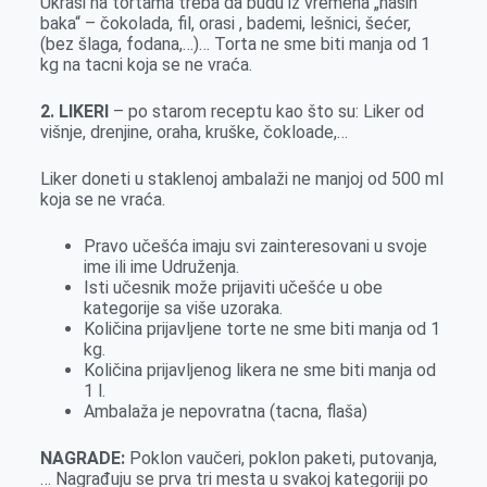
Ukrasi na tortama treba da budu iz vremena „naših
baka“ – čokolada, fil, orasi , bademi, lešnici, šećer,
(bez šlaga, fodana,…)… Torta ne sme biti manja od 1
kg na tacni koja se ne vraća.
2. LIKERI
– po starom receptu kao što su: Liker od
višnje, drenjine, oraha, kruške, čokloade,…
Liker doneti u staklenoj ambalaži ne manjoj od 500 ml
koja se ne vraća.
Pravo učešća imaju svi zainteresovani u svoje
ime ili ime Udruženja.
Isti učesnik može prijaviti učešće u obe
kategorije sa više uzoraka.
Količina prijavljene torte ne sme biti manja od 1
kg.
Količina prijavljenog likera ne sme biti manja od
1 l.
Ambalaža je nepovratna (tacna, flaša)
NAGRADE:
Poklon vaučeri, poklon paketi, putovanja,
… Nagrađuju se prva tri mesta u svakoj kategoriji po