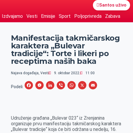
Santos uživo
Izdvajamo
Vesti
Emisije
Sport
Poljoprivreda
Zabava
Manifestacija takmičarskog
karaktera „Bulevar
tradicije“: Torte i likeri po
receptima naših baka
Najava događaja
,
Vesti
9. oktobar 2022.
11:00
F
M
L
V
W
X
E
Podeli:
a
e
i
i
h
m
c
s
n
b
a
a
e
s
k
e
t
i
Udruženje građana „Bulevar 023“ iz Zrenjanina
b
e
e
r
s
l
organizuje prvu manifestaciju takmičarskog karaktera
o
n
d
A
„Bulevar tradicije“ koja će biti održana u nedelju, 16.