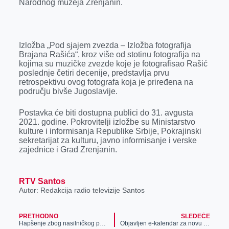
Narodnog muzeja Zrenjanin.
r
Izložba „Pod sjajem zvezda – Izložba fotografija
Brajana Rašića“, kroz više od stotinu fotografija na
kojima su muzičke zvezde koje je fotografisao Rašić
poslednje četiri decenije, predstavlja prvu
retrospektivu ovog fotografa koja je priređena na
području bivše Jugoslavije.
Postavka će biti dostupna publici do 31. avgusta
2021. godine. Pokrovitelji izložbe su Ministarstvo
kulture i informisanja Republike Srbije, Pokrajinski
sekretarijat za kulturu, javno informisanje i verske
zajednice i Grad Zrenjanin.
RTV Santos
Autor: Redakcija radio televizije Santos
PRETHODNO
SLEDEĆE
Hapšenje zbog nasilničkog ponašanja
Objavljen e-kalendar za novu školsku godinu