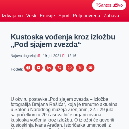
Santos uživo
Izdvajamo
Vesti
Emisije
Sport
Poljoprivreda
Zabava
Kustoska vođenja kroz izložbu
„Pod sjajem zvezda“
Najava događaja
19. jul 2021.
12:16
F
M
L
V
W
X
E
Podeli:
a
e
i
i
h
m
c
s
n
b
a
a
e
s
k
e
t
i
U okviru postavke „Pod sjajem zvezda – Izložba
b
e
e
r
s
l
fotografija Brajana Rašića“, koja je trenutno aktuelna
o
n
d
A
u Salonu Narodnog muzeja Zrenjanin, 22. i 29 jula
sa početkom u 20 časova biće organizovana
o
g
I
p
kustoska vođenja kroz izložbu. O izložbi će govoriti
k
e
n
p
kustoskinja Ivana Arađan, istoričarka umetnosti iz