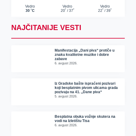
NAJČITANIJE VESTI
Manifestacija „Dani piva“ protiče u
znaku kvalitetne muzike i dobre
zabave
6. avgust 2026.
Iz Gradske bašte ispraćeni pozivari
koji besplatnim pivom ulicama grada
pozivaju na 41. „Dane piva“
5. avgust 2026.
Besplatna obuka vožnje skutera na
vodi na Izletištu Tisa
6. avgust 2026.