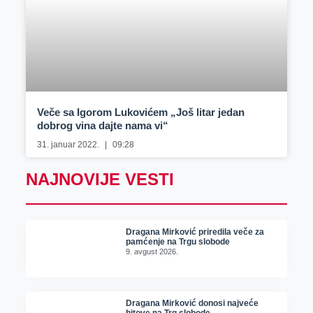
Veče sa Igorom Lukovićem „Još litar jedan
dobrog vina dajte nama vi“
31. januar 2022.
09:28
NAJNOVIJE VESTI
Dragana Mirković priredila veče za
pamćenje na Trgu slobode
9. avgust 2026.
Dragana Mirković donosi najveće
hitove na Trg slobode