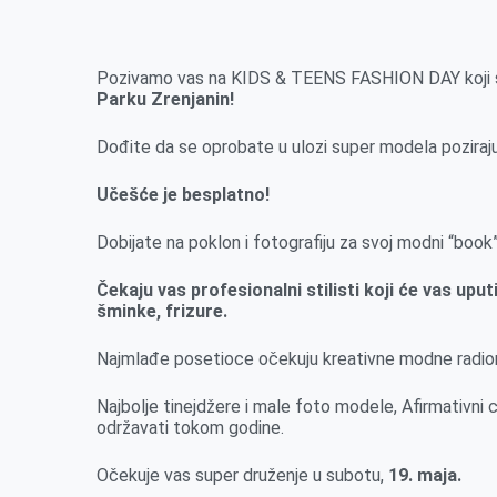
k
g
d
r
t
m
e
I
s
a
r
n
A
i
Pozivamo vas na KIDS & TEENS FASHION DAY koji 
Parku Zrenjanin!
p
l
p
Dođite da se oprobate u ulozi super modela poziraj
Učešće je besplatno!
Dobijate na poklon i fotografiju za svoj modni “book
Čekaju vas profesionalni stilisti koji će vas up
šminke, frizure.
Najmlađe posetioce očekuju kreativne modne radionice
Najbolje tinejdžere i male foto modele, Afirmativni
održavati tokom godine.
Očekuje vas super druženje u subotu,
19. maja.