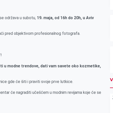
se održava u subotu,
19. maja, od 16h do 20h, u Aviv
ući pred objektivom profesionalnog fotografa.
”!
utiti u modne trendove, dati vam savete oko kozmetike,
V
 gde će šiti i praviti svoje prve lutkice.
 centar će nagraditi učešćem u modnim revijama koje će se