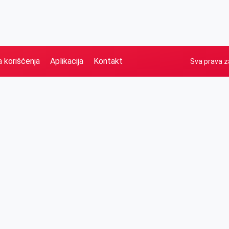
a korišćenja
Aplikacija
Kontakt
Sva prava z
Naslovna
Izdvajamo
FB
IG
YT
O nama
Vesti