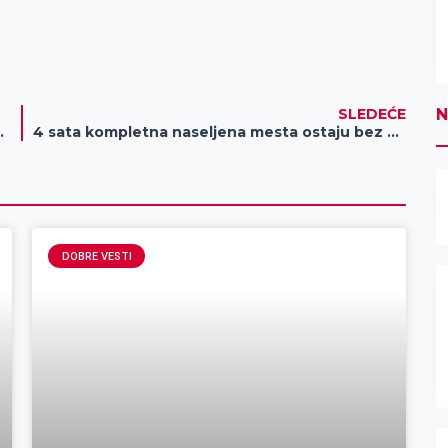
N
SLEDEĆE
dlanu“ i „Kiflijada“
4 sata kompletna naseljena mesta ostaju bez struje
DOBRE VESTI