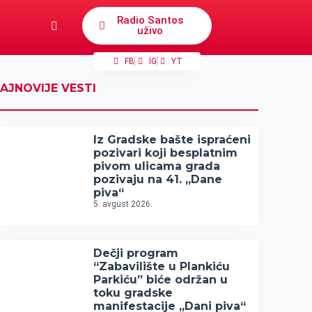
Radio Santos
uživo
FB
IG
YT
AJNOVIJE VESTI
Iz Gradske bašte ispraćeni
pozivari koji besplatnim
pivom ulicama grada
pozivaju na 41. „Dane
piva“
5. avgust 2026.
Dečji program
“Zabavilište u Plankiću
Parkiću” biće održan u
toku gradske
manifestacije „Dani piva“