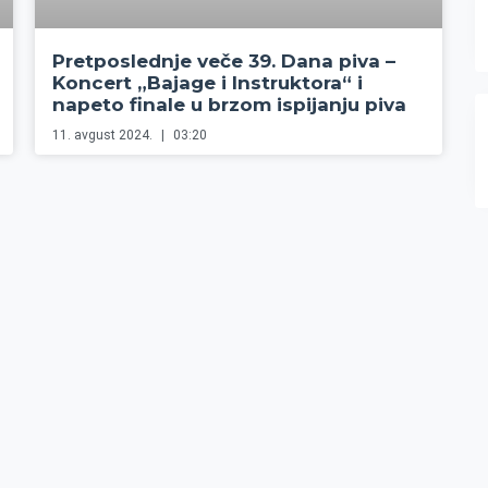
Pretposlednje veče 39. Dana piva –
Koncert „Bajage i Instruktora“ i
napeto finale u brzom ispijanju piva
11. avgust 2024.
03:20