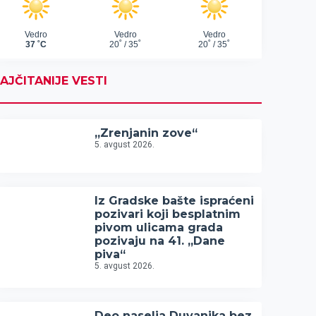
AJČITANIJE VESTI
„Zrenjanin zove“
5. avgust 2026.
Iz Gradske bašte ispraćeni
pozivari koji besplatnim
pivom ulicama grada
pozivaju na 41. „Dane
piva“
5. avgust 2026.
Deo naselja Duvanika bez