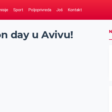
isije
Sport
Poljoprivreda
Još
Kontakt
n day u Avivu!
N