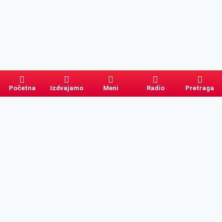
Početna
Izdvajamo
Meni
Radio
Pretraga
Pretraga
Kategorije
Ostalo
Naslovna
Izdvajamo