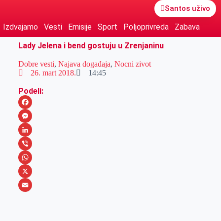
Santos uživo
Izdvajamo
Vesti
Emisije
Sport
Poljoprivreda
Zabava
Lady Jelena i bend gostuju u Zrenjaninu
Dobre vesti
,
Najava događaja
,
Nocni zivot
26. mart 2018.
14:45
Podeli:
F
a
M
c
e
L
e
s
i
V
b
s
n
i
W
o
e
k
b
h
X
o
n
e
e
a
E
k
g
d
r
t
m