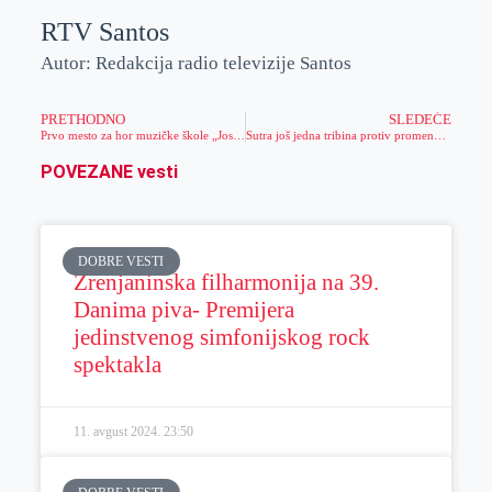
RTV Santos
Autor: Redakcija radio televizije Santos
PRETHODNO
SLEDEĆE
Prvo mesto za hor muzičke škole „Josif Marinković“
Sutra još jedna tribina protiv promene imena grada Zrenjanina
POVEZANE vesti
DOBRE VESTI
Zrenjaninska filharmonija na 39.
Danima piva- Premijera
jedinstvenog simfonijskog rock
spektakla
11. avgust 2024.
23:50