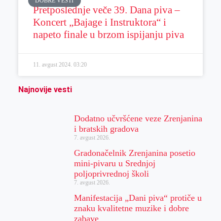
DOBRE VESTI
Pretposlednje veče 39. Dana piva –
Koncert „Bajage i Instruktora“ i
napeto finale u brzom ispijanju piva
11. avgust 2024.
03:20
Najnovije vesti
Dodatno učvršćene veze Zrenjanina
i bratskih gradova
7. avgust 2026.
Gradonačelnik Zrenjanina posetio
mini-pivaru u Srednjoj
poljoprivrednoj školi
7. avgust 2026.
Manifestacija „Dani piva“ protiče u
znaku kvalitetne muzike i dobre
zabave