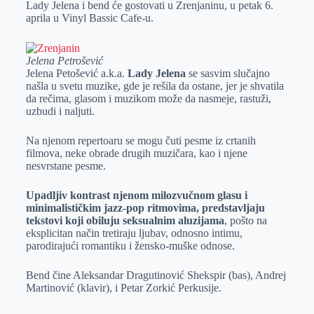
Lady Jelena i bend će gostovati u Zrenjaninu, u petak 6.
e
I
s
a
aprila u Vinyl Bassic Cafe-u.
r
n
A
i
p
l
Jelena Petrošević
p
Jelena Petošević a.k.a.
Lady Jelena
se sasvim slučajno
našla u svetu muzike, gde je rešila da ostane, jer je shvatila
da rečima, glasom i muzikom može da nasmeje, rastuži,
uzbudi i naljuti.
Na njenom repertoaru se mogu čuti pesme iz crtanih
filmova, neke obrade drugih muzičara, kao i njene
nesvrstane pesme.
Upadljiv kontrast njenom milozvučnom glasu i
minimalističkim jazz-pop ritmovima, predstavljaju
tekstovi koji obiluju seksualnim aluzijama
, pošto na
eksplicitan način tretiraju ljubav, odnosno intimu,
parodirajući romantiku i žensko-muške odnose.
Bend čine Aleksandar Dragutinović Shekspir (bas), Andrej
Martinović (klavir), i Petar Zorkić Perkusije.