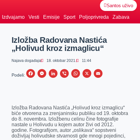
Santos uživo
Izdvajamo
Vesti
Emisije
Sport
Poljoprivreda
Zabava
Izložba Radovana Nastića
„Holivud kroz izmaglicu“
Najava događaja
18. oktobar 2021.
11:44
F
M
L
V
W
X
E
Podeli:
a
e
i
i
h
m
c
s
n
b
a
a
e
s
k
e
t
i
Izložba Radovana Nastića „Holivud kroz izmaglicu“
b
e
e
r
s
l
biće otvorena za zrenjaninsku publiku od 19. oktobra
o
n
d
A
do 8. novembra. Izložbenu celinu čine fotografije
nastale u Holivudu u kojem autor živi od 2012.
o
g
I
p
godine. Fotografijom, autor „oslikava“ sopstveni
k
e
n
p
doživljaj holivudske stvarnosti gde mnogi pojedinci,