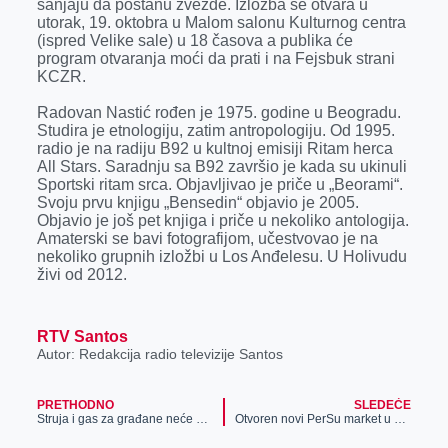
sanjaju da postanu zvezde. Izložba se otvara u
r
utorak, 19. oktobra u Malom salonu Kulturnog centra
(ispred Velike sale) u 18 časova a publika će
program otvaranja moći da prati i na Fejsbuk strani
KCZR.
Radovan Nastić rođen je 1975. godine u Beogradu.
Studira je etnologiju, zatim antropologiju. Od 1995.
radio je na radiju B92 u kultnoj emisiji Ritam herca
All Stars. Saradnju sa B92 završio je kada su ukinuli
Sportski ritam srca. Objavljivao je priče u „Beorami“.
Svoju prvu knjigu „Bensedin“ objavio je 2005.
Objavio je još pet knjiga i priče u nekoliko antologija.
Amaterski se bavi fotografijom, učestvovao je na
nekoliko grupnih izložbi u Los Anđelesu. U Holivudu
živi od 2012.
RTV Santos
Autor: Redakcija radio televizije Santos
PRETHODNO
SLEDEĆE
Struja i gas za građane neće poskupeti
Otvoren novi PerSu market u Sakulama