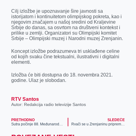
k
e
n
p
Cilj izložbe je upoznavanje šire javnosti sa
r
istorijatom i kontinuitetom olimpijskog pokreta, kao i
njegovim značajem u našoj sredini od Kraljevine
Srbije do danas, sa osvrtom na društveni kontekst i
prilike u zemlji. Organizatori su Olimpijski komitet
Srbije – Olimpijski muzej i Narodni muzej Zrenjanin.
Koncept izložbe podrazumeva tri usklađene celine
od kojih svaku čine tekstualni, ilustrativni i digitalni
elementi.
Izložba će biti dostupna do 18. novembra 2021.
godine. Ulaz je slobodan.
RTV Santos
Autor: Redakcija radio televizije Santos
PRETHODNO
SLEDEĆE
Sutra počinje 88. Međunarodni sajam poljoprivrede u Novom Sadu
Rvači se u Zrenjaninu pripremaju za Svetsko prvenstvo