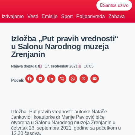
Santos uživo
Izdvajamo
Vesti
Emisije
Sport
Poljoprivreda
Zabava
Izložba „Put pravih vrednosti“
u Salonu Narodnog muzeja
Zrenjanin
Najava događaja
17. septembar 2021.
10:05
F
M
L
V
W
X
E
Podeli:
a
e
i
i
h
m
c
s
n
b
a
a
e
s
k
e
t
i
Izložba „Put pravih vrednosti“ autorke Nataše
b
e
e
r
s
l
Janković i koautorke dr Marije Pavlović biće
o
n
d
A
otvorena u Salonu Narodnog muzeja Zrenjanin u
četvrtak 23. septembra 2021. godine sa početkom u
o
g
I
p
12.30 časova.