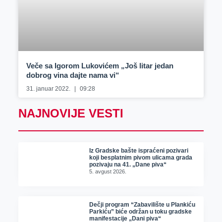
Veče sa Igorom Lukovićem „Još litar jedan
dobrog vina dajte nama vi“
31. januar 2022.
09:28
NAJNOVIJE VESTI
Iz Gradske bašte ispraćeni pozivari
koji besplatnim pivom ulicama grada
pozivaju na 41. „Dane piva“
5. avgust 2026.
Dečji program “Zabavilište u Plankiću
Parkiću” biće održan u toku gradske
manifestacije „Dani piva“