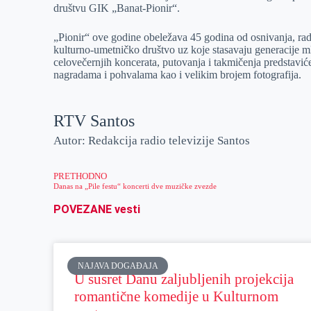
društvu GIK „Banat-Pionir“.
r
n
A
i
p
l
„Pionir“ ove godine obeležava 45 godina od osnivanja, rad
kulturno-umetničko društvo uz koje stasavaju generacije ml
p
celovečernjih koncerata, putovanja i takmičenja predstavić
nagradama i pohvalama kao i velikim brojem fotografija.
RTV Santos
Autor: Redakcija radio televizije Santos
PRETHODNO
Danas na „Pile festu“ koncerti dve muzičke zvezde
POVEZANE vesti
NAJAVA DOGAĐAJA
U susret Danu zaljubljenih projekcija
romantične komedije u Kulturnom