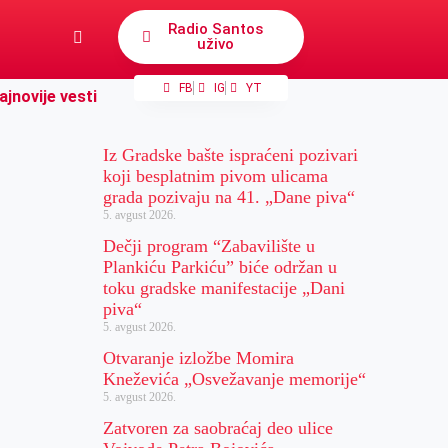
Radio Santos
uživo
FB
IG
YT
ajnovije vesti
Iz Gradske bašte ispraćeni pozivari
koji besplatnim pivom ulicama
grada pozivaju na 41. „Dane piva“
5. avgust 2026.
Dečji program “Zabavilište u
Plankiću Parkiću” biće održan u
toku gradske manifestacije „Dani
piva“
5. avgust 2026.
Otvaranje izložbe Momira
Kneževića „Osvežavanje memorije“
5. avgust 2026.
Zatvoren za saobraćaj deo ulice