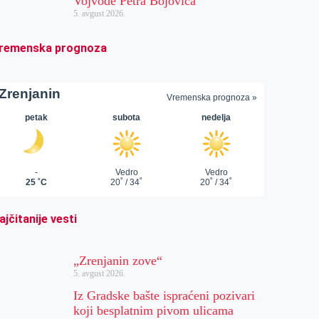
Vojvode Petra Bojovića
5. avgust 2026.
remenska prognoza
ajčitanije vesti
„Zrenjanin zove“
5. avgust 2026.
Iz Gradske bašte ispraćeni pozivari
koji besplatnim pivom ulicama