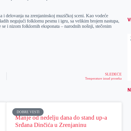
a i delovanja na zrenjaninskoj muzičkoj sceni. Kao vodeće
V
adih negujući folklornu pesmu i igru, sa velikim brojem nastupa,
e se i nizom folklornih eksponata – narodnih nošnji, stečenim
SLEDEĆE
Temperature iznad proseka
N
DOBRE VESTI
Manje od nedelju dana do stand up-a
Srđana Dinčića u Zrenjaninu