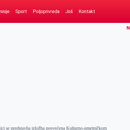
isije
Sport
Poljoprivreda
Još
Kontakt
N
ici se predstavlja izložba posvećena Kulturno-umetničkom