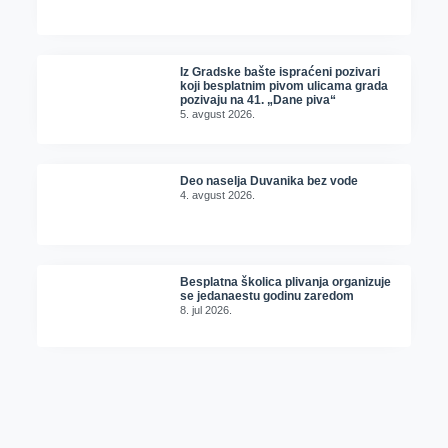
Iz Gradske bašte ispraćeni pozivari
koji besplatnim pivom ulicama grada
pozivaju na 41. „Dane piva“
5. avgust 2026.
Deo naselja Duvanika bez vode
4. avgust 2026.
Besplatna školica plivanja organizuje
se jedanaestu godinu zaredom
8. jul 2026.