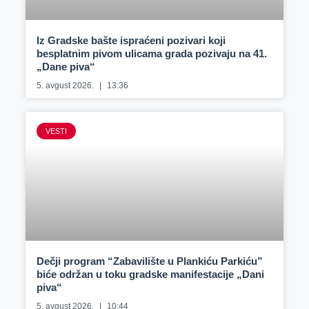
Iz Gradske bašte ispraćeni pozivari koji
besplatnim pivom ulicama grada pozivaju na 41.
„Dane piva“
5. avgust 2026.
13:36
VESTI
Dečji program “Zabavilište u Plankiću Parkiću”
biće održan u toku gradske manifestacije „Dani
piva“
5. avgust 2026.
10:44