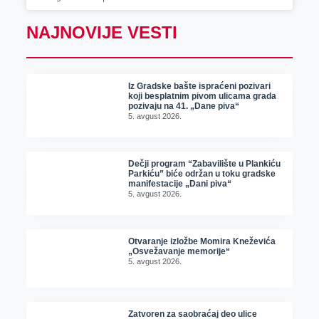
NAJNOVIJE VESTI
Iz Gradske bašte ispraćeni pozivari
koji besplatnim pivom ulicama grada
pozivaju na 41. „Dane piva“
5. avgust 2026.
Dečji program “Zabavilište u Plankiću
Parkiću” biće održan u toku gradske
manifestacije „Dani piva“
5. avgust 2026.
Otvaranje izložbe Momira Kneževića
„Osvežavanje memorije“
5. avgust 2026.
Zatvoren za saobraćaj deo ulice