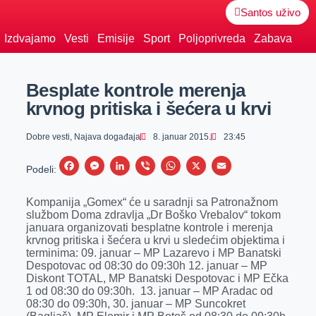
Santos uživo
Izdvajamo
Vesti
Emisije
Sport
Poljoprivreda
Zabava
Besplate kontrole merenja
krvnog pritiska i šećera u krvi
Dobre vesti
,
Najava događaja
8. januar 2015.
23:45
F
M
L
V
W
X
E
Podeli:
a
e
i
i
h
m
Kompanija „Gomex“ će u saradnji sa Patronažnom
c
s
n
b
a
a
službom Doma zdravlja „Dr Boško Vrebalov“ tokom
e
s
k
e
t
i
januara organizovati besplatne kontrole i merenja
krvnog pritiska i šećera u krvi u sledećim objektima i
b
e
e
r
s
l
terminima: 09. januar – MP Lazarevo i MP Banatski
o
n
d
A
Despotovac od 08:30 do 09:30h 12. januar – MP
Diskont TOTAL, MP Banatski Despotovac i MP Ečka
o
g
I
p
1 od 08:30 do 09:30h. 13. januar – MP Aradac od
08:30 do 09:30h, 30. januar – MP Suncokret
k
e
n
p