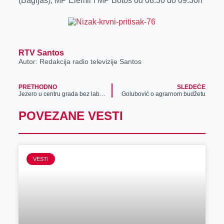
(Bagljaš), MP Elemir i MP Botoš od 08:30 do 09:30h
r
RTV Santos
Autor: Redakcija radio televizije Santos
PRETHODNO
SLEDEĆE
Jezero u centru grada bez labudova (video)
Golubović o agrarnom budžetu
POVEZANE VESTI
VESTI