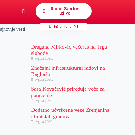
Radio Santos
uživo
FB
IG
YT
ajnovije vesti
Dragana Mirković večeras na Trgu
slobode
8. avgust 2026.
Značajni infrastrukturni radovi na
Bagljašu
8. avgust 2026.
Sasa Kovačević priređuje veče za
pamćenje
7. avgust 2026.
Dodatno učvršćene veze Zrenjanina
i bratskih gradova
7. avgust 2026.