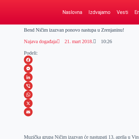
Naslovna
Izdvajamo
Vesti
Em
Bend Ničim izazvan ponovo nastupa u Zrenjaninu!
Najava događaja
21. mart 2018.
10:26
Podeli:
F
a
M
c
e
L
e
s
i
V
b
s
n
i
W
o
e
k
b
h
X
o
n
e
e
a
E
k
g
d
r
t
m
Muzička grupa Ničim izazvan će nastupati 13. aprila u Vin
e
I
s
a