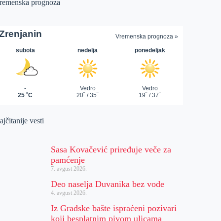
remenska prognoza
jčitanije vesti
Sasa Kovačević priređuje veče za
pamćenje
7. avgust 2026.
Deo naselja Duvanika bez vode
4. avgust 2026.
Iz Gradske bašte ispraćeni pozivari
koji besplatnim pivom ulicama