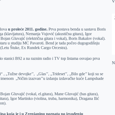
V
alova
u proleće 2011. godine.
Prva postava benda u sastavu Boris
a (klavijatura), Nemanja Vujović (akustična gitara), Igor
 Bojan Gluvajić (električna gitara i vokal), Boris Bakalov (vokal).
staru u studiju MC Pavaroti. Bend je tada počeo dugogodišnju
(Letu Štuke, Ex Rundek Cargo Orcestra).
dio stanici B92 a na raznim radio i TV top listama osvajao prva
Na
i“ , „Tužne devojke’’, „Glas’’, „Trideset’’, „Bilo gde’’ koji su se
d imenom „Ničim izazvan’’u izdanju izdavačke kuće Lampshade
ojan Gluvajić (vokal, el.gitara), Mane Gluvajić (bas gitara),
tara), Igor Martinko (violina, truba, harmonika), Dragana Ilić
on).
kipa koja je i u Zrenjaninu poznata po izvođenju