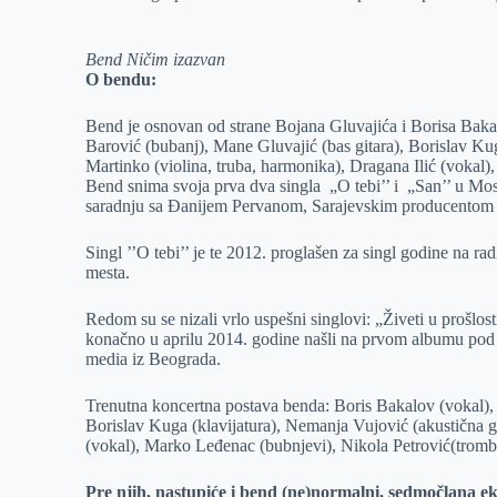
r
n
A
i
p
l
Bend Ničim izazvan
O bendu:
p
Bend je osnovan od strane Bojana Gluvajića i Borisa Bak
Barović (bubanj), Mane Gluvajić (bas gitara), Borislav Kug
Martinko (violina, truba, harmonika), Dragana Ilić (vokal),
Bend snima svoja prva dva singla „O tebi’’ i „San’’ u Mo
saradnju sa Đanijem Pervanom, Sarajevskim producentom 
Singl ’’O tebi’’ je te 2012. proglašen za singl godine na ra
mesta.
Redom su se nizali vrlo uspešni singlovi: „Živeti u prošlost
konačno u aprilu 2014. godine našli na prvom albumu po
media iz Beograda.
Trenutna koncertna postava benda: Boris Bakalov (vokal), B
Borislav Kuga (klavijatura), Nemanja Vujović (akustična gi
(vokal), Marko Leđenac (bubnjevi), Nikola Petrović(tromb
Pre njih, nastupiće i bend (ne)normalni, sedmočlana e