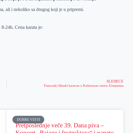
, ali i nekoliko sa drugog koji je u pripremi.
 8-24h. Cena karata je:
SLEDEĆE
Francuski filmski karavan u Kulturnom centru Zrenjanina
DOBRE VESTI
Pretposlednje veče 39. Dana piva –
Koncert „Bajage i Instruktora“ i napeto