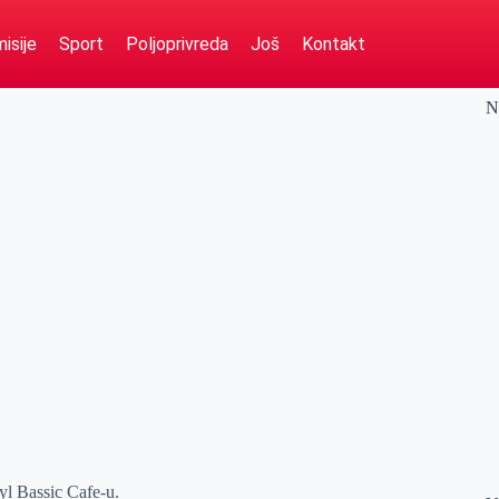
isije
Sport
Poljoprivreda
Još
Kontakt
N
yl Bassic Cafe-u.