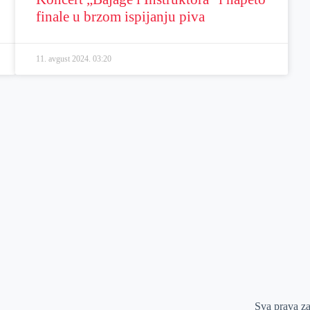
finale u brzom ispijanju piva
11. avgust 2024.
03:20
Sva prava z