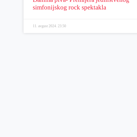
simfonijskog rock spektakla
11. avgust 2024.
23:50