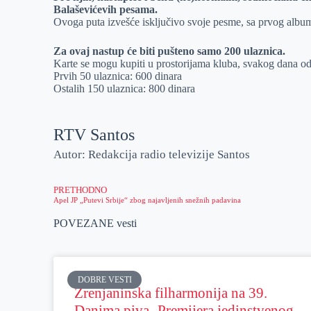
Balaševićevih pesama.
Ovoga puta izvešće isključivo svoje pesme, sa prvog albuma
Za ovaj nastup će biti pušteno samo 200 ulaznica.
Karte se mogu kupiti u prostorijama kluba, svakog dana od
Prvih 50 ulaznica: 600 dinara
Ostalih 150 ulaznica: 800 dinara
RTV Santos
Autor: Redakcija radio televizije Santos
PRETHODNO
Apel JP „Putevi Srbije“ zbog najavljenih snežnih padavina
POVEZANE vesti
DOBRE VESTI
Zrenjaninska filharmonija na 39.
Danima piva- Premijera jedinstvenog